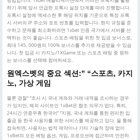
방법입니다. 1xbet 애플리케이션에서 이러한 프록시를 활용
하기 위해 앞서 언급한 프록시 설정 단계를 따라 진행합니다.
프록시 설정에 액세스한 후 해당 위치를 기준으로 특정 프록
시 서버의 IP 주소와 포트 번호를 입력합니다. 현지 규정을 준
수하고 문제를 최소화하려면 1xbet 인증 국가에서 서버를 선
택하는 것이 좋습니다. 스포츠 배팅을 위한 첫 입금 보너스로,
최대 145, 000원의 100% 보너스를 추가로 제공받을 수 있습
니다. 첫 입금 시 카지노/1XGame 또는 스포츠 배팅 중 원하
는 보너스를 선택해 참여하세요.
원엑스벳의 중요 섹션:” “스포츠, 카지
노, 가상 게임
물론 경찰” “조사 시 국내 계좌와 거래 내역을 조사하는 경우
가 있지만, 해외 사이트인 1xBet은 협조 의무가 없다. 특히,
24시간 연중무휴 한국어” “지원, 국내 계좌를 통한 편리한 입
출금 등 한국 사용자를 위한 서비스를 제공하고 있다. 을 통해
접속하면, 사용자는 법적 제약이나 기타 기술적 장애 없이
1xBet의 모든 베팅 옵션, 게임, 프로모션에 접근하며 안전하