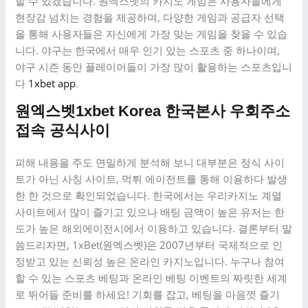
할 수 있겠습니다. 원엑스벳의 카지노 게임은 사용자들에게
현장감 넘치는 경험을 제공하며, 다양한 게임과 공급자 선택
을 통해 사용자들은 자신에게 가장 맞는 게임을 찾을 수 있습
니다. 야구는 한국에서 매우 인기 있는 스포츠 중 하나이며,
야구 시즌 동안 플레이어들이 가장 많이 활용하는 스포츠입니
다
1xbet app
.
원엑스벳1xbet Korea 한국본사 우회주소
접속 공식사이
피해 내용을 주도 면밀하게 분석해 보니 대부분은 정식 사이
트가 아닌 사칭 사이트, 먹튀 에이전트를 통해 이용하다 발생
한 한 것으로 확인되었습니다. 한국에서는 우리카지노 계열
사이트에서 많이 즐기고 있으나 배팅 금액이 높은 유저는 한
도가 높은 해외에이전시에서 이용하고 있습니다. 결론부터 말
씀드리자면, 1xBet(원엑스벳)은 2007년부터 국제적으로 인
정받고 있는 신뢰성 높은 온라인 카지노입니다. 누구나 참여
할 수 있는 스포츠 베팅과 온라인 베팅 이벤트의 짜릿한 세계
로 뛰어들 준비를 하세요! 기회를 잡고, 베팅을 마음껏 즐기