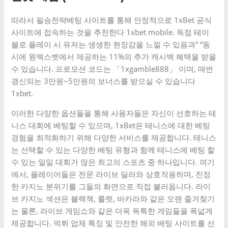
따라서 필승전략베팅 사이트를 통해 안정적으로 1xBet 공식
사이트에 접속하는 것을 추천한다 1xbet mobile. 독점 테이
블로 플레이 시 유저는 생생한 현장감을 느낄 수 있음과” “동
시에 원엑스벳에서 제공하는 11%의 추가 캐시백 혜택을 받을
수 있습니다. 프로모션 코드는 「1xgamble888」 이며, 매번
갱신되는 3만원~5만원의 보너스를 받으실 수 있습니다
1xbet.
이러한 다양한 옵션들을 통해 사용자들은 자신이 선호하는 테
니스 대회에 베팅할 수 있으며, 1xBet은 테니스에 대한 베팅
경험을 최적화하기 위해 다양한 서비스를 제공합니다. 테니스
는 선택할 수 있는 다양한 베팅 유형과 함께 테니스에 베팅 할
수 있는 일일 대회가 많은 최고의 스포츠 중 하나입니다. 여기
에서, 플레이어들은 전문 라이브 딜러와 상호작용하며, 진정
한 카지노 분위기를 그들의 화면으로 직접 불러옵니다. 라이
브 카지노 섹션은 블랙잭, 룰렛, 바카라와 같은 오랜 즐겨찾기
는 물론, 라이브 게임쇼와 같은 더욱 독특한 게임들을 폭넓게
제공합니다. 먹튀 업체 특징 및 안전한 해외 배팅 사이트를 선