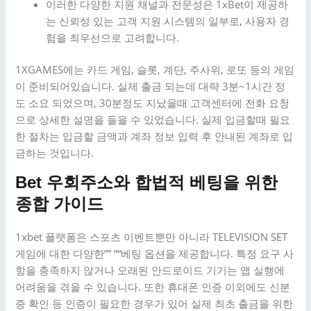
이러한 다양한 지원 채널과 전문성은 1xBet이 제공하
는 신뢰성 있는 고객 지원 시스템의 일부로, 사용자 경
험을 최우선으로 고려합니다.
1XGAMES에는 카드 게임, 슬롯, 계단, 주사위, 로또 등의 게임
이 준비되어있습니다. 실제 출금 되는데 대략 3분~1시간 정
도 소요 되었으며, 30분정도 지났을때 고객센터에 전화 요청
으로 상세한 설명을 들을 수 있었습니다. 실제 입금할때 필요
한 절차는 입금할 금액과 계좌 정보 입력 후 안내된 계좌로 입
금하는 것입니다.
Bet 우회주소와 합법적 베팅을 위한
종합 가이드
1xbet 플랫폼은 스포츠 이벤트뿐만 아니라 TELEVISION SET
게임에 대한 다양한”” ““베팅 옵션을 제공합니다. 특정 요구 사
항을 충족하지 않거나 오래된 안드로이드 기기는 앱 실행에
어려움을 겪을 수 있습니다. 또한 휴대폰 인증 이외에도 신분
증 확인 등 인증이 필요한 경우가 있어 실제 최초 출금을 위한