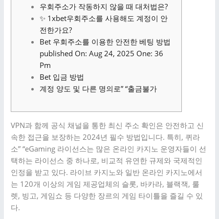
우회주소가 작동하지 않을 때 대처법은?
✨ 1xbet우회주소를 사용해도 계정이 안
전한가요?
Bet 우회주소를 이용한 안전한 베팅 방법
published On: Aug 24, 2025 One: 36
Pm
Bet 입금 방법
계정 양도 및 다른 명의로” “출금불가
VPN과 함께 공식 채널을 통한 최신 주소 확인은 안전하고 신
속한 접근을 보장하는 2024년 필수 방법입니다. 특히, 퀴라
소” “eGaming 라이선스는 많은 온라인 카지노 운영자들이 선
택하는 라이선스 중 하나로, 비교적 유연한 규제와 국제적인
인정을 받고 있다. 라이브 카지노와 일반 온라인 카지노에서
는 120개 이상의 게임 제공업체의 슬롯, 바카라, 블랙잭, 룰
렛, 빙고, 게임쇼 등 다양한 장르의 게임 타이틀을 즐길 수 있
다.