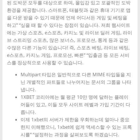
된 도박꾼 모두를 대상으로 하며, 몰입감 있고 포괄적인 도박
환경을 제공합니다. 스마트폰, 태블릿과 같은 휴대 기기로 앱
을 다운 받을 수 있기 때문에 언제 어디서든 게임 및 베팅을
하고” “싶을 때 할 수 있다는 장점이 있습니다. 저희 웹사이트
에는 가상 스포츠, e스포츠, 카지노 및 라이브 딜러 게임, 라이
브 스트리밍 스포츠, 많은 보너스, 프로모션, 통계 등과 같은
수많은 다른 기능이 있습니다! 즉, 스포츠 베팅, 라이브 베팅,
e스포츠, 카지노 게임, 프로모션, 빠른” “입출금 등 모든 서비
스를 정상적으로 사용할 수 있습니다.
Multipart 타입은 일반적으로 다른 MIME 타입들을 지
닌 개별적인 파트들로 나누어지는 문서의 그룹을 나타
냅니다.
1XBET 코리아에는 월 평균 10만 명에 달하는 플레이
어들이 있고, 이들 모두 사이트 레벨과 가입 기간이 다
릅니다.
이제 1xbet의 서버가 제한을 우회하는데 얼마나 중요
한지 이해했으니, 1xbet에 쉽게 액세스할 수 있는 프록
시를” “설정하는 과정을 살펴보도록 하겠습니다.