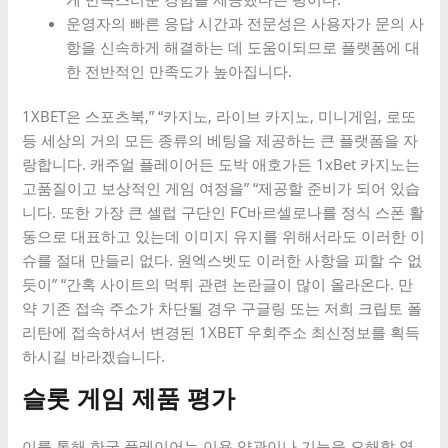
운영자의 빠른 응답 시간과 전문성은 사용자가 문의 사
항을 신속하게 해결하는 데 도움이되므로 플랫폼에 대
한 전반적인 만족도가 높아집니다.
1XBET은 스포츠북,” “카지노, 라이브 카지노, 미니게임, 로또
등 세상의 거의 모든 종류의 베팅을 제공하는 큰 플랫폼을 자
랑합니다. 캐주얼 플레이어든 도박 애호가든 1xBet 카지노는
고품질이고 보상적인 게임 여정을” “제공할 준비가 되어 있습
니다. 또한 가장 큰 셀럽 구단인 FC바르셀로나를 정식 스폰 활
동으로 대표하고 있는데 이미지 유지를 위해서라도 이러한 이
슈를 절대 만들리 없다. 원엑스벳도 이러한 사항을 피할 수 없
듯이” “간혹 사이트의 먹튀 관련 논란글이 많이 올라온다. 만
약 기존 접속 주소가 차단될 경우 구글링 또는 저희 크립토 폴
리탄에 접속하셔서 변경된 1XBET 우회주소 최신정보를 획득
하시길 바라겠습니다.
슬롯 게임 제품 평가
이를 통해 한국 플레이어는 이용 약관이나 기능을 오해할 염