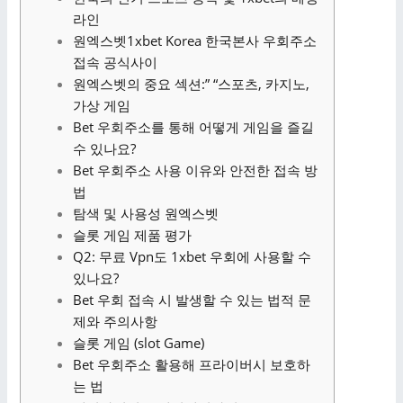
라인
원엑스벳1xbet Korea 한국본사 우회주소
접속 공식사이
원엑스벳의 중요 섹션:” “스포츠, 카지노,
가상 게임
Bet 우회주소를 통해 어떻게 게임을 즐길
수 있나요?
Bet 우회주소 사용 이유와 안전한 접속 방
법
탐색 및 사용성 원엑스벳
슬롯 게임 제품 평가
Q2: 무료 Vpn도 1xbet 우회에 사용할 수
있나요?
Bet 우회 접속 시 발생할 수 있는 법적 문
제와 주의사항
슬롯 게임 (slot Game)
Bet 우회주소 활용해 프라이버시 보호하
는 법