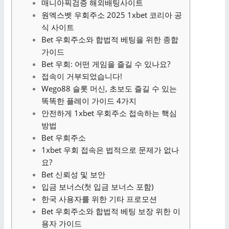
매니아픽검증 해외배팅사이트
원엑스벳 우회주소 2025 1xbet 코리아 공
식 사이트
Bet 우회주소와 합법적 베팅을 위한 종합
가이드
Bet 우회: 어떤 게임을 즐길 수 있나요?
접속이 거부되었습니다!
Wego88 슬롯 머신, 초보도 즐길 수 있는
똑똑한 플레이 가이드 4가지
안전하게 1xbet 우회주소 접속하는 핵심
방법
Bet 우회주소
1xbet 우회 접속은 법적으로 문제가 없나
요?
Bet 신뢰성 및 보안
입금 보너스(첫 입금 보너스 포함)
한국 사용자를 위한 기타 프로모션
Bet 우회주소와 합법적 베팅 보장 위한 이
용자 가이드