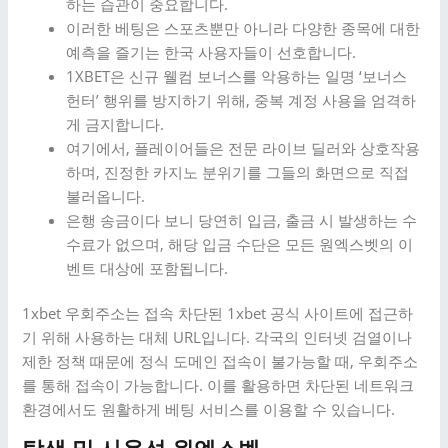
하는 습관이 중요합니다.
이러한 베팅은 스포츠뿐만 아니라 다양한 종목에 대한
예측을 즐기는 한국 사용자들이 선호합니다.
1XBET은 신규 웰컴 보너스를 악용하는 일명 ‘보너스
헌터’ 행위를 방지하기 위해, 중복 계정 사용을 엄격하
게 금지합니다.
여기에서, 플레이어들은 전문 라이브 딜러와 상호작용
하며, 진정한 카지노 분위기를 그들의 화면으로 직접
불러옵니다.
은행 송금이다 보니 당연히 입금, 출금 시 발생하는 수
수료가 없으며, 해당 입금 수단은 모든 원엑스벳의 이
벤트 대상에 포함됩니다.
1xbet 우회주소는 접속 차단된 1xbet 공식 사이트에 접근하
기 위해 사용하는 대체 URL입니다. 각국의 인터넷 검열이나
제한 정책 때문에 정식 도메인 접속이 불가능할 때, 우회주소
를 통해 접속이 가능합니다. 이를 활용하면 차단된 네트워크
환경에서도 원활하게 베팅 서비스를 이용할 수 있습니다.