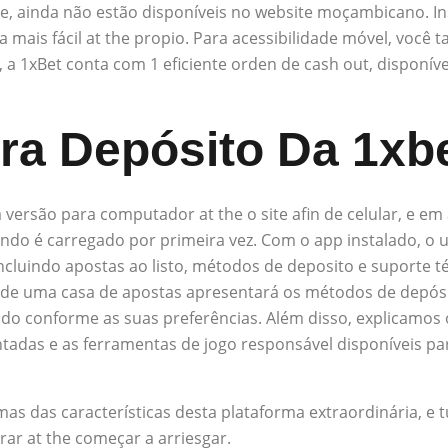
, ainda não estão disponíveis no website moçambicano. Inst
a mais fácil at the propio. Para acessibilidade móvel, você
m, a 1xBet conta com 1 eficiente orden de cash out, dispon
ra Depósito Da 1xb
a versão para computador at the o site afin de celular, e em
ndo é carregado por primeira vez. Com o app instalado, o ut
ncluindo apostas ao listo, métodos de deposito e suporte té
 de uma casa de apostas apresentará os métodos de depó
do conforme as suas preferências. Além disso, explicamos o 
das e as ferramentas de jogo responsável disponíveis para
as das características desta plataforma extraordinária, e t
rar at the começar a arriesgar.