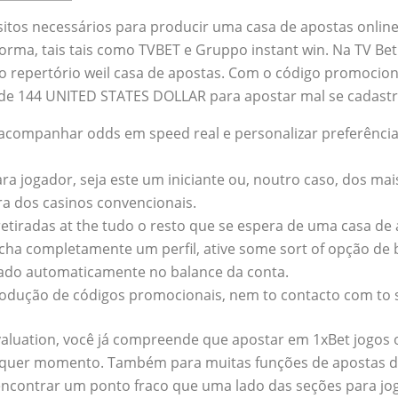
sitos necessários para producir uma casa de apostas online
orma, tais tais como TVBET e Gruppo instant win. Na TV Be
 o repertório weil casa de apostas. Com o código promoci
 de 144 UNITED STATES DOLLAR para apostar mal se cadastr
, acompanhar odds em speed real e personalizar preferência
ara jogador, seja este um iniciante ou, noutro caso, dos m
a dos casinos convencionais.
retiradas at the tudo o resto que se espera de uma casa de 
cha completamente um perfil, ative some sort of opção de 
tado automaticamente no balance da conta.
rodução de códigos promocionais, nem to contacto com to s
aluation, você já compreende que apostar em 1xBet jogos o
alquer momento. Também para muitas funções de apostas d
contrar um ponto fraco que uma lado das seções para jogo