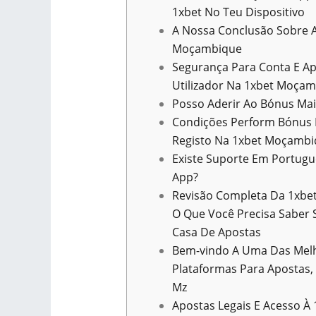
1xbet No Teu Dispositivo
A Nossa Conclusão Sobre A
Moçambique
Segurança Para Conta E Ap
Utilizador Na 1xbet Moça
Posso Aderir Ao Bónus Mai
Condições Perform Bónus
Registo Na 1xbet Moçamb
Existe Suporte Em Portugu
App?
Revisão Completa Da 1xbet
O Que Você Precisa Saber 
Casa De Apostas
Bem-vindo A Uma Das Mel
Plataformas Para Apostas,
Mz
Apostas Legais E Acesso À 