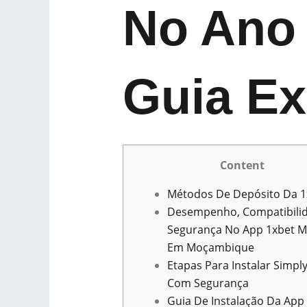
No Ano
Guia Ex
Content
Métodos De Depósito Da 1
Desempenho, Compatibili
Segurança No App 1xbet M
Em Moçambique
Etapas Para Instalar Simply
Com Segurança
Guia De Instalação Da App