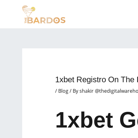
Skip
Post
to
navigation
content
1xbet Registro On The
/
Blog
/ By
shakir @thedigitalwareh
1xbet G