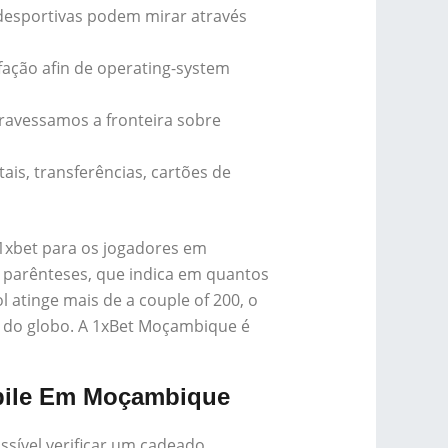
esportivas podem mirar através
ação afin de operating-system
ravessamos a fronteira sobre
is, transferências, cartões de
 1xbet para os jogadores em
 parênteses, que indica em quantos
atinge mais de a couple of 200, o
dor do globo. A 1xBet Moçambique é
bile Em Moçambique
ossível verificar um cadeado