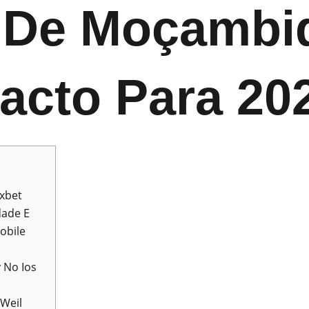
 De Moçambi
acto Para 20
xbet
dade E
obile
 No Ios
 Weil