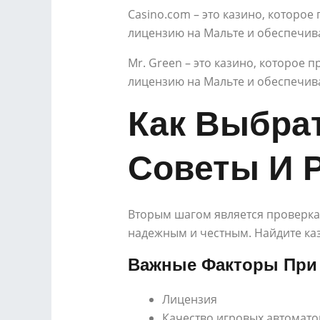
Casino.com – это казино, которое
лицензию на Мальте и обеспечива
Mr. Green – это казино, которое п
лицензию на Мальте и обеспечива
Как Выбра
Советы И 
Вторым шагом является проверка 
надежным и честным. Найдите ка
Важные Факторы При
Лицензия
Качество игровых автомато