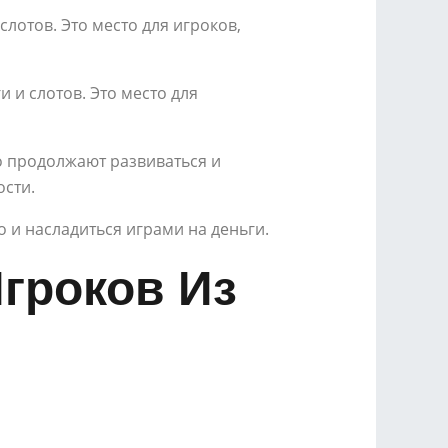
 слотов. Это место для игроков,
и и слотов. Это место для
о продолжают развиваться и
ости.
 и насладиться играми на деньги.
гроков Из