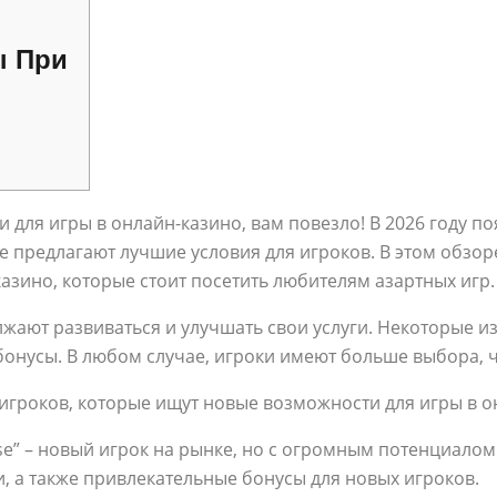
ы При
 для игры в онлайн-казино, вам повезло! В 2026 году п
е предлагают лучшие условия для игроков. В этом обзо
зино, которые стоит посетить любителям азартных игр.
лжают развиваться и улучшать свои услуги. Некоторые и
бонусы. В любом случае, игроки имеют больше выбора, ч
игроков, которые ищут новые возможности для игры в о
ise” – новый игрок на рынке, но с огромным потенциалом
ги, а также привлекательные бонусы для новых игроков.