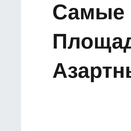
Самые 
Площад
Азартн