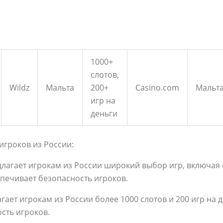
1000+
слотов,
Wildz
Мальта
200+
Casino.com
Мальт
игр на
деньги
игроков из России:
редлагает игрокам из России широкий выбор игр, включая 
печивает безопасность игроков.
лагает игрокам из России более 1000 слотов и 200 игр на
сть игроков.