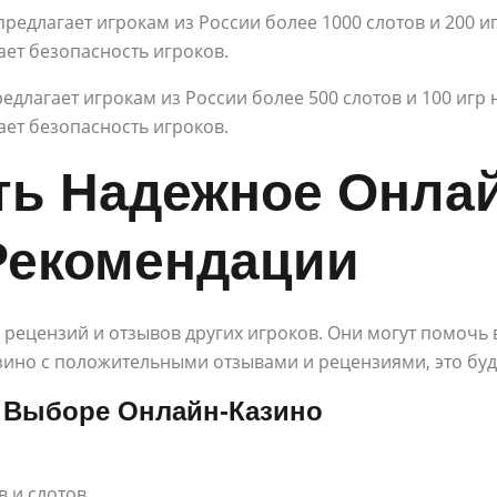
 предлагает игрокам из России более 1000 слотов и 200 и
ет безопасность игроков.
редлагает игрокам из России более 500 слотов и 100 игр 
ет безопасность игроков.
ть Надежное Онлай
Рекомендации
рецензий и отзывов других игроков. Они могут помочь в
зино с положительными отзывами и рецензиями, это буд
 Выборе Онлайн-Казино
в и слотов