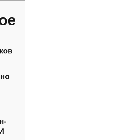
ое
ков
ино
н-
И