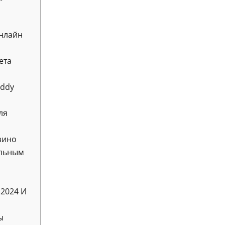
Онлайн
ета
ddy
ля
зино
альным
2024 И
ы