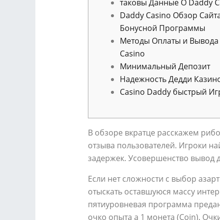
таковы Данные О Daddy C
Daddy Casino Обзор Сайта
Бонусной Программы
Методы Оплаты и Вывода
Casino
Минимальный Депозит
Надежность Дедди Казин
Casino Daddy быстрый Иг
В обзоре вкратце расскажем рибо
отзыва пользователей. Игроки на
задержек. Усовершенство вывод
Если нет сложности с выбор азарт
отыскать оставшуюся массу интер
пятиуровневая программа преданн
очко опыта а 1 монета (Coin). О