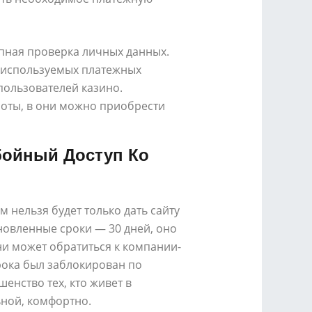
апная проверка личных данных.
 используемых платежных
пользователей казино.
слоты, в они можно приобрести
бойный Доступ Ко
 нельзя будет только дать сайту
новленные сроки — 30 дней, оно
ни может обратиться к компании-
рока был заблокирован по
енство тех, кто живет в
ьной, комфортно.