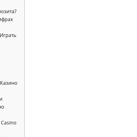
позита?
ифрах
 Играть
 Казино
и
но
 Casino