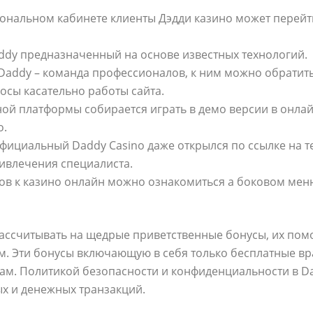
сональном кабинете клиенты Дэдди казино может перей
ddy предназначенный на основе известных технологий.
addy – команда профессионалов, к ним можно обратит
сы касательно работы сайта.
ной платформы собирается играть в демо версии в онла
о.
официальный Daddy Casino даже открылся по ссылке на 
ивлечения специалиста.
в к казино онлайн можно ознакомиться а боковом мен
ассчитывать на щедрые приветственные бонусы, их помо
. Эти бонусы включающую в себя только бесплатные вр
м. Политикой безопасности и конфиденциальности в Da
х и денежных транзакций.