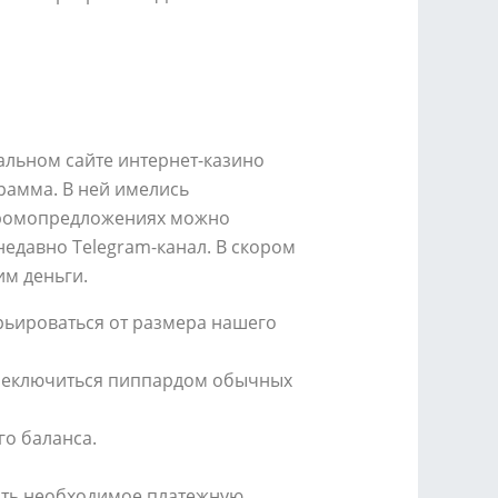
альном сайте интернет-казино
рамма. В ней имелись
 промопредложениях можно
недавно Telegram-канал. В скором
им деньги.
рьироваться от размера нашего
переключиться пиппардом обычных
го баланса.
ить необходимое платежную