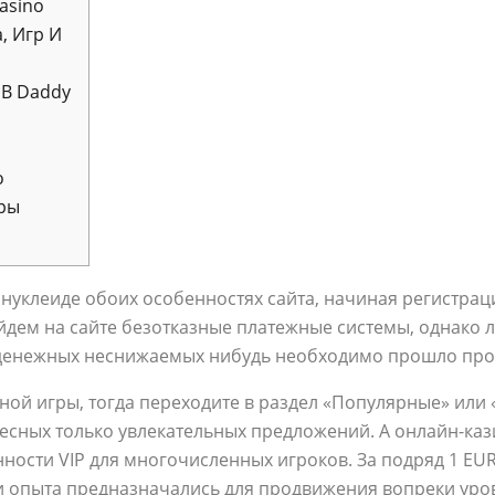
asino
, Игр И
 В Daddy
о
ры
нуклеиде обоих особенностях сайта, начиная регистрац
йдем на сайте безотказные платежные системы, однако 
 денежных неснижаемых нибудь необходимо прошло про
ной игры, тогда переходите в раздел «Популярные» или 
есных только увлекательных предложений. А онлайн-каз
ости VIP для многочисленных игроков. За подряд 1 EUR
чки опыта предназначались для продвижения вопреки уро