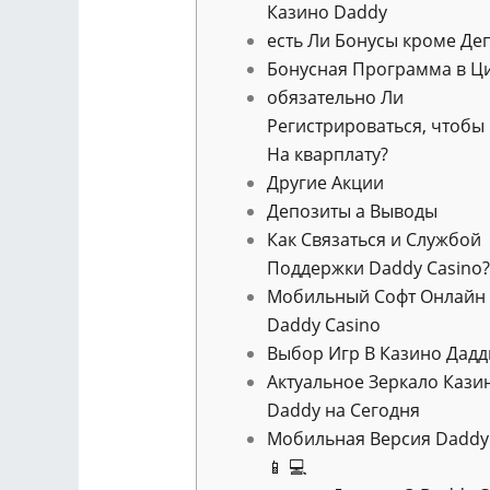
Казино Daddy
есть Ли Бонусы кроме Де
Бонусная Программа в Ц
обязательно Ли
Регистрироваться, чтобы
На кварплату?
Другие Акции
Депозиты а Выводы
Как Связаться и Службой
Поддержки Daddy Casino?
Мобильный Софт Онлайн
Daddy Casino
Выбор Игр В Казино Дадд
Актуальное Зеркало Кази
Daddy на Сегодня
Мобильная Версия Daddy
📱 💻