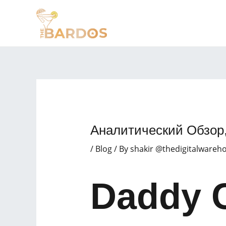
Skip
Post
to
navigation
content
Аналитический Обзор
/
Blog
/ By
shakir @thedigitalwareh
Daddy 