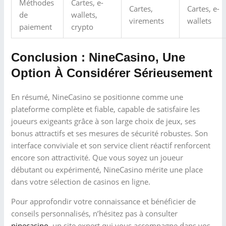
Méthodes
Cartes, e-
Cartes,
Cartes, e-
de
wallets,
virements
wallets
paiement
crypto
Conclusion : NineCasino, Une
Option À Considérer Sérieusement
En résumé, NineCasino se positionne comme une
plateforme complète et fiable, capable de satisfaire les
joueurs exigeants grâce à son large choix de jeux, ses
bonus attractifs et ses mesures de sécurité robustes. Son
interface conviviale et son service client réactif renforcent
encore son attractivité. Que vous soyez un joueur
débutant ou expérimenté, NineCasino mérite une place
dans votre sélection de casinos en ligne.
Pour approfondir votre connaissance et bénéficier de
conseils personnalisés, n’hésitez pas à consulter
ninecasino
, un site expert qui vous accompagne dans vos