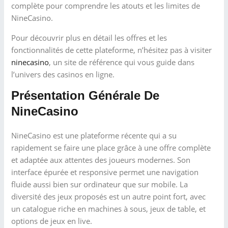
complète pour comprendre les atouts et les limites de
NineCasino.
Pour découvrir plus en détail les offres et les
fonctionnalités de cette plateforme, n’hésitez pas à visiter
ninecasino
, un site de référence qui vous guide dans
l’univers des casinos en ligne.
Présentation Générale De
NineCasino
NineCasino est une plateforme récente qui a su
rapidement se faire une place grâce à une offre complète
et adaptée aux attentes des joueurs modernes. Son
interface épurée et responsive permet une navigation
fluide aussi bien sur ordinateur que sur mobile. La
diversité des jeux proposés est un autre point fort, avec
un catalogue riche en machines à sous, jeux de table, et
options de jeux en live.