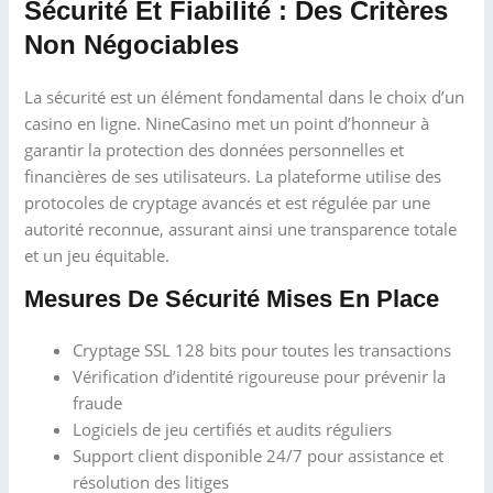
Sécurité Et Fiabilité : Des Critères
Non Négociables
La sécurité est un élément fondamental dans le choix d’un
casino en ligne. NineCasino met un point d’honneur à
garantir la protection des données personnelles et
financières de ses utilisateurs. La plateforme utilise des
protocoles de cryptage avancés et est régulée par une
autorité reconnue, assurant ainsi une transparence totale
et un jeu équitable.
Mesures De Sécurité Mises En Place
Cryptage SSL 128 bits pour toutes les transactions
Vérification d’identité rigoureuse pour prévenir la
fraude
Logiciels de jeu certifiés et audits réguliers
Support client disponible 24/7 pour assistance et
résolution des litiges