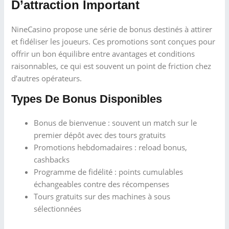
D’attraction Important
NineCasino propose une série de bonus destinés à attirer
et fidéliser les joueurs. Ces promotions sont conçues pour
offrir un bon équilibre entre avantages et conditions
raisonnables, ce qui est souvent un point de friction chez
d’autres opérateurs.
Types De Bonus Disponibles
Bonus de bienvenue : souvent un match sur le
premier dépôt avec des tours gratuits
Promotions hebdomadaires : reload bonus,
cashbacks
Programme de fidélité : points cumulables
échangeables contre des récompenses
Tours gratuits sur des machines à sous
sélectionnées