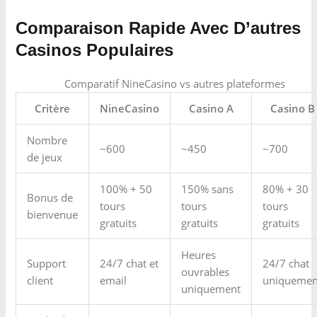
Comparaison Rapide Avec D’autres
Casinos Populaires
Comparatif NineCasino vs autres plateformes
Critère
NineCasino
Casino A
Casino B
Nombre
~600
~450
~700
de jeux
100% + 50
150% sans
80% + 30
Bonus de
tours
tours
tours
bienvenue
gratuits
gratuits
gratuits
Heures
Support
24/7 chat et
24/7 chat
ouvrables
client
email
uniquemen
uniquement