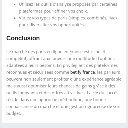
Utilisez les outils d’analyse proposés par certaines
plateformes pour affiner vos choix.
Variez vos types de paris (simples, combinés, live)
pour diversifier vos opportunités.
Conclusion
Le marché des paris en ligne en France est riche et
compétitif, offrant aux joueurs une multitude d’options
adaptées à leurs besoins. En privilégiant des plateformes
reconnues et sécurisées comme
betify france
, les parieurs
peuvent non seulement profiter d’une expérience agréable
mais aussi optimiser leurs chances de gains grâce à des
outils innovants et des offres attractives. La clé du succès
réside dans une approche méthodique, une bonne
connaissance du marché et une gestion rigoureuse de son
budget.