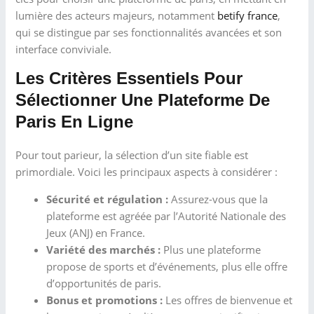
lumière des acteurs majeurs, notamment
betify france
,
qui se distingue par ses fonctionnalités avancées et son
interface conviviale.
Les Critères Essentiels Pour
Sélectionner Une Plateforme De
Paris En Ligne
Pour tout parieur, la sélection d’un site fiable est
primordiale. Voici les principaux aspects à considérer :
Sécurité et régulation :
Assurez-vous que la
plateforme est agréée par l’Autorité Nationale des
Jeux (ANJ) en France.
Variété des marchés :
Plus une plateforme
propose de sports et d’événements, plus elle offre
d’opportunités de paris.
Bonus et promotions :
Les offres de bienvenue et