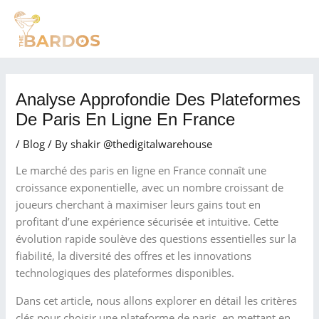
Skip
Post
MAI
to
navigation
MEN
content
Analyse Approfondie Des Plateformes
De Paris En Ligne En France
/
Blog
/ By
shakir @thedigitalwarehouse
Le marché des paris en ligne en France connaît une
croissance exponentielle, avec un nombre croissant de
joueurs cherchant à maximiser leurs gains tout en
profitant d’une expérience sécurisée et intuitive. Cette
évolution rapide soulève des questions essentielles sur la
fiabilité, la diversité des offres et les innovations
technologiques des plateformes disponibles.
Dans cet article, nous allons explorer en détail les critères
clés pour choisir une plateforme de paris, en mettant en