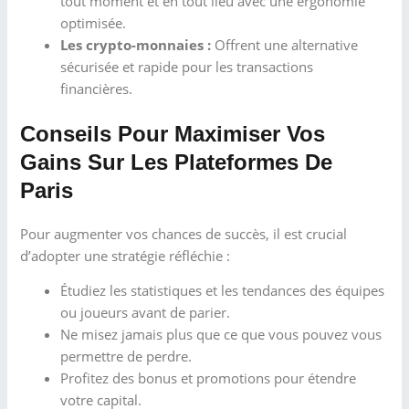
tout moment et en tout lieu avec une ergonomie
optimisée.
Les crypto-monnaies :
Offrent une alternative
sécurisée et rapide pour les transactions
financières.
Conseils Pour Maximiser Vos
Gains Sur Les Plateformes De
Paris
Pour augmenter vos chances de succès, il est crucial
d’adopter une stratégie réfléchie :
Étudiez les statistiques et les tendances des équipes
ou joueurs avant de parier.
Ne misez jamais plus que ce que vous pouvez vous
permettre de perdre.
Profitez des bonus et promotions pour étendre
votre capital.