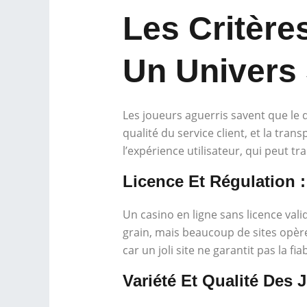
Les Critère
Un Univers
Les joueurs aguerris savent que le di
qualité du service client, et la tra
l’expérience utilisateur, qui peut 
Licence Et Régulation 
Un casino en ligne sans licence vali
grain, mais beaucoup de sites opère
car un joli site ne garantit pas la f
Variété Et Qualité Des 