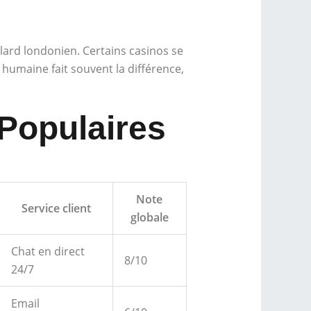
illard londonien. Certains casinos se
 humaine fait souvent la différence,
Populaires
Note
Service client
globale
Chat en direct
8/10
24/7
Email