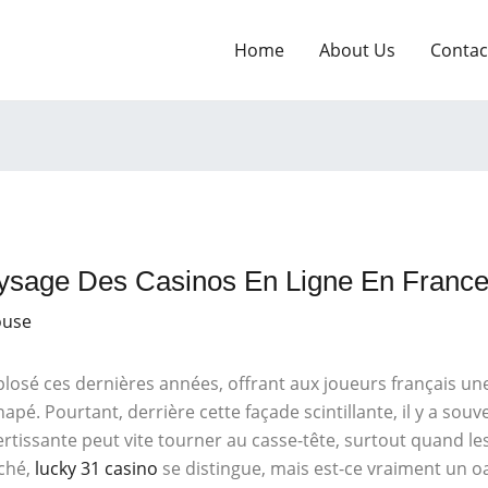
Home
About Us
Contac
aysage Des Casinos En Ligne En Franc
ouse
losé ces dernières années, offrant aux joueurs français un
pé. Pourtant, derrière cette façade scintillante, il y a sou
vertissante peut vite tourner au casse-tête, surtout quand l
rché,
lucky 31 casino
se distingue, mais est-ce vraiment un oa