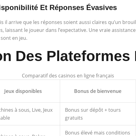
Disponibilité Et Réponses Évasives
is il arrive que les réponses soient aussi claires qu’un brou
, laissant le joueur dans l’expectative. Une vraie assistance
sont en jeu.
n Des Plateformes 
Comparatif des casinos en ligne français
Jeux disponibles
Bonus de bienvenue
hines à sous, Live, Jeux
Bonus sur dépôt + tours
table
gratuits
Bonus élevé mais conditions