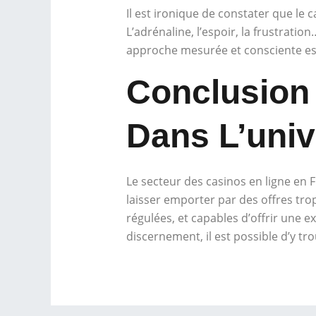
Il est ironique de constater que le 
L’adrénaline, l’espoir, la frustrati
approche mesurée et consciente est
Conclusion
Dans L’uni
Le secteur des casinos en ligne en 
laisser emporter par des offres trop
régulées, et capables d’offrir une 
discernement, il est possible d’y tro