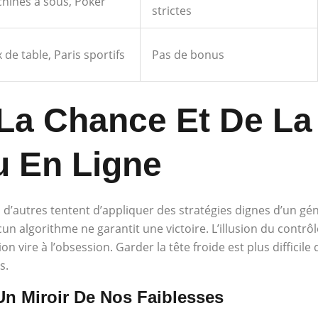
hines à sous, Poker
strictes
 de table, Paris sportifs
Pas de bonus
La Chance Et De La 
u En Ligne
, d’autres tentent d’appliquer des stratégies dignes d’un gé
cun algorithme ne garantit une victoire. L’illusion du contr
vire à l’obsession. Garder la tête froide est plus difficile q
s.
n Miroir De Nos Faiblesses