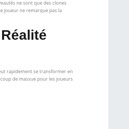
ouveautés ne sont que des clones
le joueur ne remarque pas la
Réalité
peut rapidement se transformer en
un coup de massue pour les joueurs