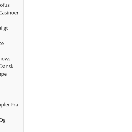
Rofus
Casinoer
ligt
te
shows
 Dansk
mpe
mpler Fra
 Og