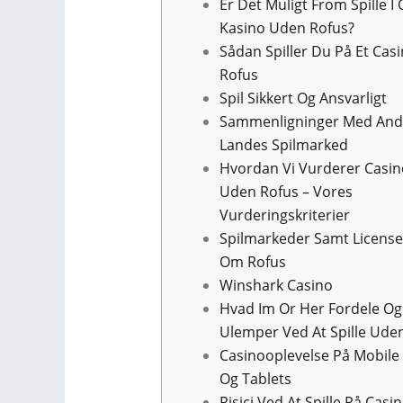
Er Det Muligt From Spille I
Kasino Uden Rofus?
Sådan Spiller Du På Et Cas
Rofus
Spil Sikkert Og Ansvarligt
Sammenligninger Med And
Landes Spilmarked
Hvordan Vi Vurderer Casin
Uden Rofus – Vores
Vurderingskriterier
Spilmarkeder Samt Licens
Om Rofus
Winshark Casino
Hvad Im Or Her Fordele Og
Ulemper Ved At Spille Ude
Casinooplevelse På Mobile
Og Tablets
Risici Ved At Spille På Cas