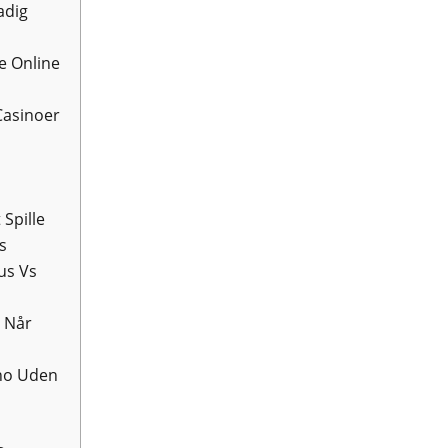
adig
e Online
Casinoer
Spille
s
us Vs
, Når
ino Uden