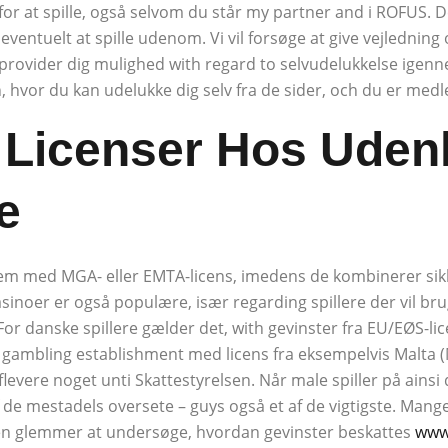
 for at spille, også selvom du står my partner and i ROFUS.
entuelt at spille udenom. Vi vil forsøge at give vejledning
 provider dig mulighed with regard to selvudelukkelse ige
on, hvor du kan udelukke dig selv fra de sider, och du er medl
 Licenser Hos Uden
e
m med MGA- eller EMTA-licens, imedens de kombinerer sikk
inoer er også populære, især regarding spillere der vil br
For danske spillere gælder det, with gevinster fra EU/EØS-li
t gambling establishment med licens fra eksempelvis Malta (
flevere noget unti Skattestyrelsen. Når male spiller på ains
 de mestadels oversete – guys også et af de vigtigste. Mang
en glemmer at undersøge, hvordan gevinster beskattes
www