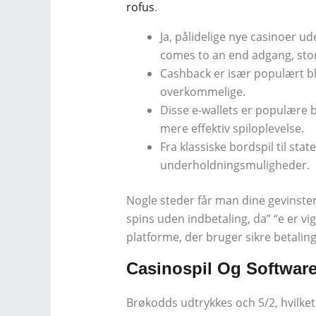
rofus
.
Ja, pålidelige nye casinoer 
comes to an end adgang, stor
Cashback er især populært bla
overkommelige.
Disse e-wallets er populære b
mere effektiv spiloplevelse.
Fra klassiske bordspil til sta
underholdningsmuligheder.
Nogle steder får man dine gevinste
spins uden indbetaling, da” “e er vi
platforme, der bruger sikre betalin
Casinospil Og Softwar
Brøkodds udtrykkes och 5/2, hvilket 