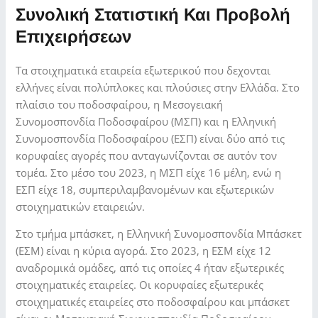
Συνολική Στατιστική Και Προβολή
Επιχειρήσεων
Τα στοιχηματικά εταιρεία εξωτερικού που δεχονται
ελλήνες είναι πολύπλοκες και πλούσιες στην Ελλάδα. Στο
πλαίσιο του ποδοσφαίρου, η Μεσογειακή
Συνομοσπονδία Ποδοσφαίρου (ΜΣΠ) και η Ελληνική
Συνομοσπονδία Ποδοσφαίρου (ΕΣΠ) είναι δύο από τις
κορυφαίες αγορές που ανταγωνίζονται σε αυτόν τον
τομέα. Στο μέσο του 2023, η ΜΣΠ είχε 16 μέλη, ενώ η
ΕΣΠ είχε 18, συμπεριλαμβανομένων και εξωτερικών
στοιχηματικών εταιρειών.
Στο τμήμα μπάσκετ, η Ελληνική Συνομοσπονδία Μπάσκετ
(ΕΣΜ) είναι η κύρια αγορά. Στο 2023, η ΕΣΜ είχε 12
αναδρομικά ομάδες, από τις οποίες 4 ήταν εξωτερικές
στοιχηματικές εταιρείες. Οι κορυφαίες εξωτερικές
στοιχηματικές εταιρείες στο ποδοσφαίρου και μπάσκετ