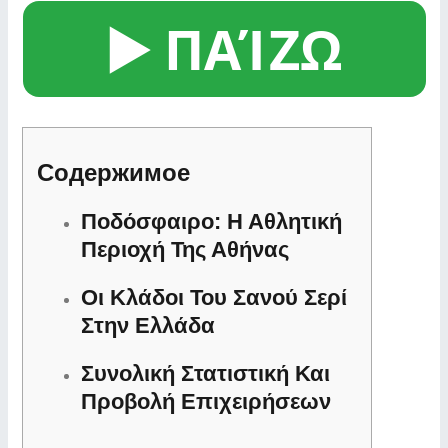
▶️ ΠΑΊΖΩ
Содержимое
Ποδόσφαιρο: Η Αθλητική
Περιοχή Της Αθήνας
Οι Κλάδοι Του Σανού Σερί
Στην Ελλάδα
Συνολική Στατιστική Και
Προβολή Επιχειρήσεων