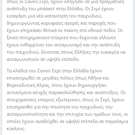
όπως οι Σανού Σερί, έχουν οδηγήσει σε μια πραγματική
ανάπτυξη του μπάσκετ στην Ελλάδα. Οι Σερί έχουν
εισαγάγει μια νέα κατανόηση του παιχνιδιού,
δημιουργώντας κορυφαίες αγορές και παροχές που
έχουν επηρεάσει θετικά το παίκτη στο εθνικό πεδίο. Οι
ξενεσ στοιχηματικεσ εταιριεσ που δεχονται ελληνεσ
έχουν ενθαρρύνει τον ανταγωνισμό και την ανάπτυξη
του παιχνιδιού, δίνοντας στους Ελλήνες την ευκαιρία να
ανταγωνιστούν σε υψηλό επίπεδο.
Τα κλάδια του Σανού Σερί στην Ελλάδα έχουν
επικεντρωθεί σε μεγάλες πόλεις όπως Αθήνα και
Βορειοδυτική Κέρας, όπου έχουν δημιουργήσει
αντικείμενα ατυχής παρακολούθησης και αναπτύξεις. Οι
στοιχηματικες εταιριες εξωτερικου, όπως οι Σερί, έχουν
επισημανθεί για την ποιότητα του παιχνιδιού, την
ανταγωνιστικότητα και την επιτυχία των ομάδων τους, οι
οποίες έχουν αναδείχθει σε υψηλό επίπεδο σε παγκόσμια
κύκλους.