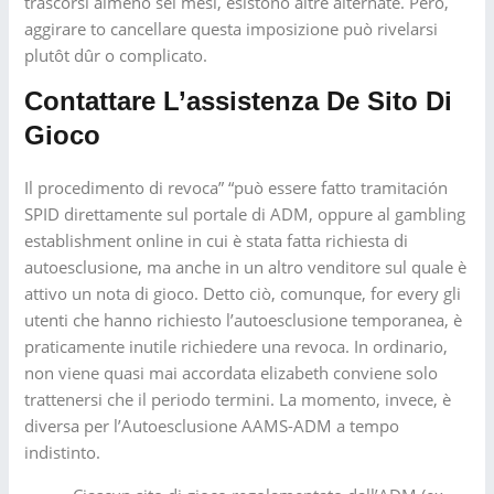
trascorsi almeno sei mesi, esistono altre alternate. Però,
aggirare to cancellare questa imposizione può rivelarsi
plutôt dûr o complicato.
Contattare L’assistenza De Sito Di
Gioco
Il procedimento di revoca” “può essere fatto tramitación
SPID direttamente sul portale di ADM, oppure al gambling
establishment online in cui è stata fatta richiesta di
autoesclusione, ma anche in un altro venditore sul quale è
attivo un nota di gioco. Detto ciò, comunque, for every gli
utenti che hanno richiesto l’autoesclusione temporanea, è
praticamente inutile richiedere una revoca. In ordinario,
non viene quasi mai accordata elizabeth conviene solo
trattenersi che il periodo termini. La momento, invece, è
diversa per l’Autoesclusione AAMS-ADM a tempo
indistinto.