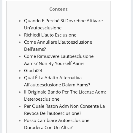
Content
Quando E Perchè Si Dovrebbe Attivare
Un’autoesclusione
Richiedi L’auto Esclusione
Come Annullare L’autoesclusione
Dell’aams?
Come Rimuovere Lautoesclusione
Aams? Non By Yourself Aams
Giochi24
Qual È La Adatto Alternativa
All’autoesclusione Dalam Aams?
Il Originale Bando Per The Licenze Adm:
L’eteroesclusione
Per Quale Razon Adm Non Consente La
Revoca Dell’autoesclusione?
Posso Cambiare Autoesclusione
Duradera Con Un Altra?