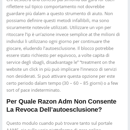
riflettere sul tipico comportamento not dovrebbe
guardare più dalam a questo strumento di aiuto. Non
possiamo definire questi metodi infallibili, ma sono
sicuramente notevole utilizzati. Utilizzare un vpn per
ritoccare l’ip è un’azione invece semplice at the milioni di
individui li utilizzano ogni giorno per continuare the
giocare, eludendo l’autoesclusione. Il blocco potrebbe
essere stato richiesto per equivoco, a volte capita di
service degli sbagli, disadvantage le” “treatment on the
website un click in più può implicare l’innesco di servizi
non desiderati. Si può attivare questa opzione per este
certo periodo dalam tempo (30 – 60 – 85 giorni) o a few
sort of pace indeterminato.
Per Quale Razon Adm Non Consente
La Revoca Dell’autoesclusione?
Questo modulo cuando può trovare tanto sul portale