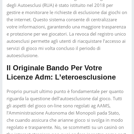
degli Autoesclusi (RUA) è stato istituito nel 2018 per
gestire e monitorare le richieste di esclusione dai giochi on
the internet. Questo sistema consente di centralizzare
votre informazioni, garantendo una maggiore trasparenza
e protezione per we giocatori. La revoca del registro unico
autoesclusi permette agli utenti di riacquistare l’accesso ai
servizi di gioco mi volta concluso il periodo di
autoesclusione.
Il Originale Bando Per Votre
Licenze Adm: L’eteroesclusione
Proprio pursuit ultimo punto è fondamentale per quanto
riguarda la questione dell’autoesclusione dal gioco. Tutti
gli aspetti del gioco on-line sono regolati ag AAMS,
l’Amministrazione Autonoma dei Monopoli pada Stato,
che cuando assicura che arianne gioco si svolga in modo
regolato e trasparente. No, se scommetti su un casinò on