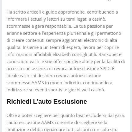
Ha scritto articoli e guide approfondite, contribuendo a
informare i actually lettori su temi legati a casinò,
scommesse e gara responsabile. La tua passione per
arianne settore e l’esperienza pluriennale gli permettono
di creare contenuti sempre aggiornati electronic di alta
qualità. Insieme a un team di esperti, lavora per coprire
informazioni affidabili elizabeth consigli utili. Bankobet è
conosciuto each le sue offer sportive alte e per la facilità di
accesso con assenza di revoca autoesclusione SPID. È
ideale each chi desidera revoca autoesclusione
scommesse AAMS in modo indiretto, continuando a
indirizzare su eventi sportivi e giochi weil casinò.
Richiedi L’auto Esclusione
Oltre a poter scegliere per quanto beat escludersi dal gara,
l’auto esclusione AAMS consente di scegliere se la
limitazione debba riguardare tutti, alcuni o un solo sito