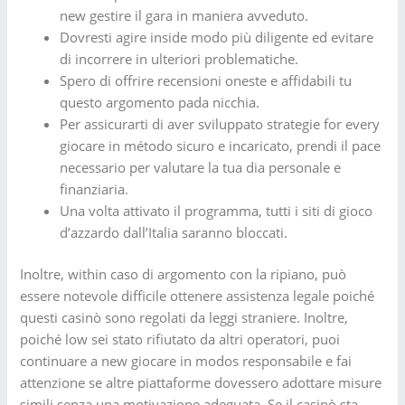
new gestire il gara in maniera avveduto.
Dovresti agire inside modo più diligente ed evitare
di incorrere in ulteriori problematiche.
Spero di offrire recensioni oneste e affidabili tu
questo argomento pada nicchia.
Per assicurarti di aver sviluppato strategie for every
giocare in método sicuro e incaricato, prendi il pace
necessario per valutare la tua dia personale e
finanziaria.
Una volta attivato il programma, tutti i siti di gioco
d’azzardo dall’Italia saranno bloccati.
Inoltre, within caso di argomento con la ripiano, può
essere notevole difficile ottenere assistenza legale poiché
questi casinò sono regolati da leggi straniere. Inoltre,
poiché low sei stato rifiutato da altri operatori, puoi
continuare a new giocare in modos responsabile e fai
attenzione se altre piattaforme dovessero adottare misure
simili senza una motivazione adeguata. Se il casinò sta