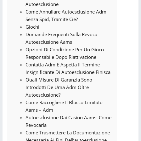
Autoesclusione
Come Annullare Autoesclusione Adm
Senza Spid, Tramite Cie?
Giochi
Domande Frequenti Sulla Revoca
Autoesclusione Aams
Opzioni Di Condizione Per Un Gioco
Responsabile Dopo Riattivazione
Contatta Adm E Aspetta Il Termine
Insignificante Di Autoesclusione Finisca
Quali Misure Di Garanzia Sono
Introdotti De Uma Adm Oltre
Autoesclusione?
Come Raccogliere Il Blocco Limitato
Aams – Adm
Autoesclusione Dai Casino Aams: Come
Revocarla
Come Trasmettere La Documentazione
Necessaria Ai Fini Dell’autoesclusione