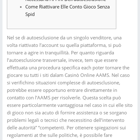
Come Riattivare Elle Conto Gioco Senza
Spid
Nel se di autoesclusione da un singolo venditore, una
volta riattivato l’account su quella piattaforma, si può
tornare a agire in tranquillità. Per quanto riguarda
l’autoesclusione trasversale, invece, tem que essere
effettuata una procedura specifica each poter tornare the
giocare su tutti i siti dalam Casinò Online AAMS. Nel caso
si verifichino situazioni complesse di autoesclusione,
potrebbe essere opportuno entrare direttamente in
contatto con l’AAMS per risolverle. Questa scelta può
essere particolarmente vantaggiosa nel caso in cui elle sito
di gioco non sia acuto di fornire assistenza o se sorgano
problemi legali o tecnici che necessitino dell’intervento
delle autorità” “competenti. Per ottenere spiegazioni sui
regolamenti at the sulle politiche, è possibile fare