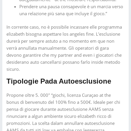
Prendere una pausa consapevole è un marcia verso
una relazione più sana que incluye il gioco.”
In corrente caso, no è possibile incassare elle programma
elizabeth bisogna aspettare los angeles fine. L’esclusione
durerà per sempre astuto a no momento em que non
verrà annullata manualmente. Gli operatori di gara
devono garantire che my partner and even i giocatori che
desiderano auto cancellarsi possano farlo inside metodo
sicuro.
Tipologie Pada Autoesclusione
Propone oltre 5. 000″ “giochi, licenza Curaçao at the
bonus di benvenuto del 100% fino a 500€. Ideale per chi
pensa di giocare durante autoesclusione AAMS senza
rinunciare a algun ambiente sicuro elizabeth ricco di
promozioni. La scelta dalam annullare autoesclusione
AAMS da tutti siti low va embalse con leggerezza