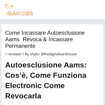
Skip
Post
MAI
to
navigation
MEN
content
Come Incassare Autoesclusione
Aams ️ Revoca & Incassare
Permanente
/
reviewer
/ By
shakir @thedigitalwarehouse
Autoesclusione Aams:
Cos’è, Come Funziona
Electronic Come
Revocarla