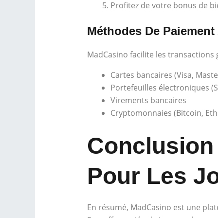
Profitez de votre bonus de b
Méthodes De Paiement
MadCasino facilite les transactions
Cartes bancaires (Visa, Mast
Portefeuilles électroniques (Sk
Virements bancaires
Cryptomonnaies (Bitcoin, Et
Conclusion
Pour Les J
En résumé, MadCasino est une plate