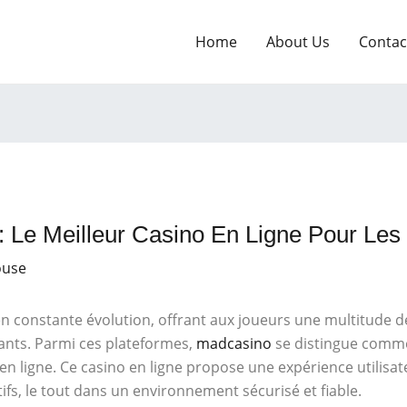
Home
About Us
Contac
 Le Meilleur Casino En Ligne Pour Le
ouse
n constante évolution, offrant aux joueurs une multitude d
nants. Parmi ces plateformes,
madcasino
se distingue comme
en ligne. Ce casino en ligne propose une expérience utilisat
fs, le tout dans un environnement sécurisé et fiable.