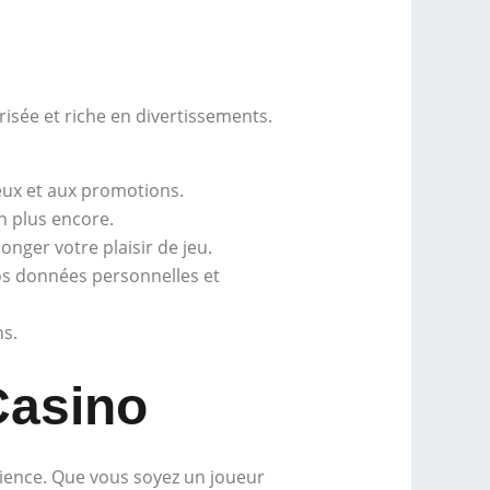
isée et riche en divertissements.
jeux et aux promotions.
en plus encore.
nger votre plaisir de jeu.
os données personnelles et
s.
Casino
rience. Que vous soyez un joueur