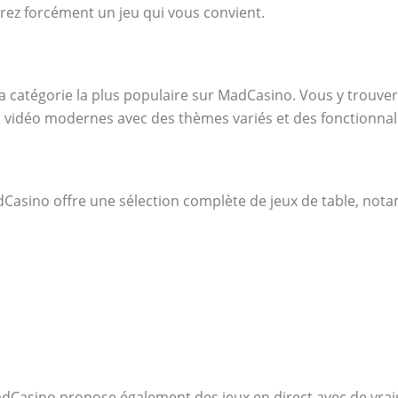
rez forcément un jeu qui vous convient.
 catégorie la plus populaire sur MadCasino. Vous y trouverez
s vidéo modernes avec des thèmes variés et des fonctionnal
dCasino offre une sélection complète de jeux de table, not
Casino propose également des jeux en direct avec de vrais