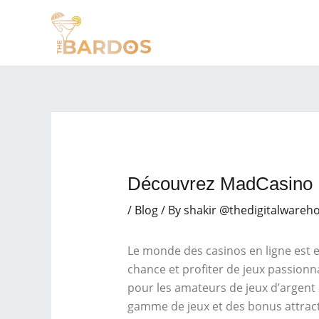
Skip
Post
to
navigation
content
Découvrez MadCasino :
/
Blog
/ By
shakir @thedigitalwareh
Le monde des casinos en ligne est e
chance et profiter de jeux passion
pour les amateurs de jeux d’argent 
gamme de jeux et des bonus attracti