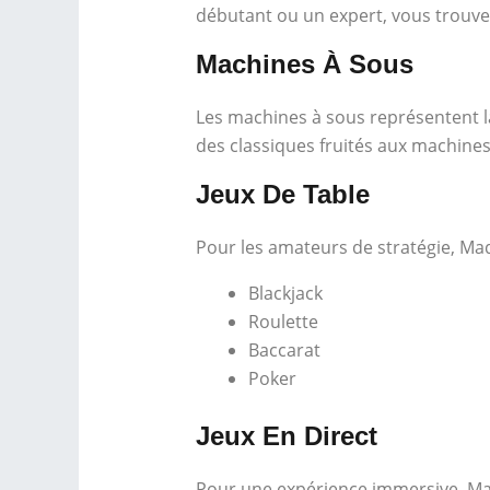
débutant ou un expert, vous trouve
Machines À Sous
Les machines à sous représentent la
des classiques fruités aux machine
Jeux De Table
Pour les amateurs de stratégie, Ma
Blackjack
Roulette
Baccarat
Poker
Jeux En Direct
Pour une expérience immersive, Mad