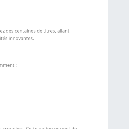
 des centaines de titres, allant
ités innovantes.
amment :
 croupiers. Cette option permet de