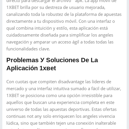
directo para descargar el archivo” “apk. La app móvil de
1XBET brilla por su destreza de usuario mejorada,
canalizando toda la robustez de la plataforma de apuestas
directamente a tu dispositivo móvil. Con una interfaz o
qual combina intuición y estilo, esta aplicación está
cuidadosamente diseñada para simplificar los angeles
navegación y amparar un acceso ágil a todas todas las
funcionalidades clave.
Ρrοblеmаѕ У Ѕοluсіοnеѕ Dе Lа
Арlісасіón 1хвеt
Con cuotas que compiten disadvantage las líderes de
mercado y una interfaz intuitiva sumado a fácil de utilizar,
1XBET se posiciona como una opción irresistible para
aquellos que buscan una experiencia completa en este
universo de todas las apuestas deportivas. Estas ofertas
continuas not any solo enriquecen los angeles vivencia
lúdica, sino que también tejen una conexión inalterable