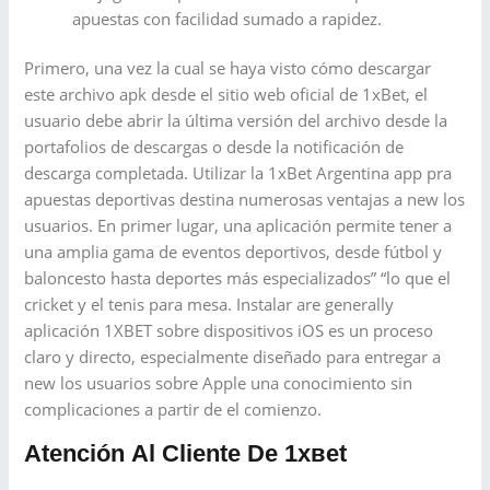
apuestas con facilidad sumado a rapidez.
Primero, una vez la cual se haya visto cómo descargar
este archivo apk desde el sitio web oficial de 1xBet, el
usuario debe abrir la última versión del archivo desde la
portafolios de descargas o desde la notificación de
descarga completada. Utilizar la 1xBet Argentina app pra
apuestas deportivas destina numerosas ventajas a new los
usuarios. En primer lugar, una aplicación permite tener a
una amplia gama de eventos deportivos, desde fútbol y
baloncesto hasta deportes más especializados” “lo que el
cricket y el tenis para mesa. Instalar are generally
aplicación 1XBET sobre dispositivos iOS es un proceso
claro y directo, especialmente diseñado para entregar a
new los usuarios sobre Apple una conocimiento sin
complicaciones a partir de el comienzo.
Αtеnсіón Аl Сlіеntе Dе 1хвеt