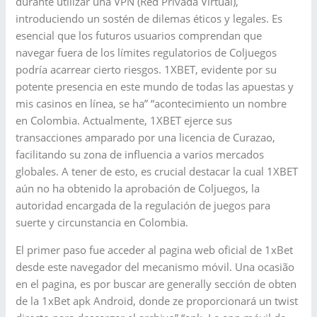
durante utilizar una VPN (Red Privada Virtual),
introduciendo un sostén de dilemas éticos y legales. Es
esencial que los futuros usuarios comprendan que
navegar fuera de los límites regulatorios de Coljuegos
podría acarrear cierto riesgos. 1XBET, evidente por su
potente presencia en este mundo de todas las apuestas y
mis casinos en línea, se ha” “acontecimiento un nombre
en Colombia. Actualmente, 1XBET ejerce sus
transacciones amparado por una licencia de Curazao,
facilitando su zona de influencia a varios mercados
globales. A tener de esto, es crucial destacar la cual 1XBET
aún no ha obtenido la aprobación de Coljuegos, la
autoridad encargada de la regulación de juegos para
suerte y circunstancia en Colombia.
El primer paso fue acceder al pagina web oficial de 1xBet
desde este navegador del mecanismo móvil. Una ocasião
en el pagina, es por buscar are generally sección de obten
de la 1xBet apk Android, donde ze proporcionará un twist