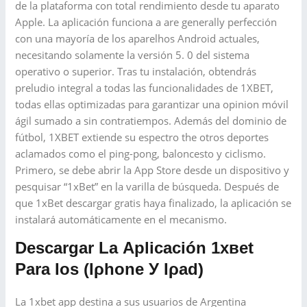
de la plataforma con total rendimiento desde tu aparato
Apple. La aplicación funciona a are generally perfección
con una mayoría de los aparelhos Android actuales,
necesitando solamente la versión 5. 0 del sistema
operativo o superior. Tras tu instalación, obtendrás
preludio integral a todas las funcionalidades de 1XBET,
todas ellas optimizadas para garantizar una opinion móvil
ágil sumado a sin contratiempos. Además del dominio de
fútbol, 1XBET extiende su espectro the otros deportes
aclamados como el ping-pong, baloncesto y ciclismo.
Primero, se debe abrir la App Store desde un dispositivo y
pesquisar “1xBet” en la varilla de búsqueda. Después de
que 1xBet descargar gratis haya finalizado, la aplicación se
instalará automáticamente en el mecanismo.
Dеѕсаrgаr Lа Арlісасіón 1хвеt
Раrа Іоѕ (іρhοnе У Іρаd)
La 1xbet app destina a sus usuarios de Argentina