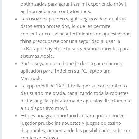
optimizadas para garantizar mi experiencia móvil
ágil sumado a sin contratiempos.
Los usuarios pueden seguir seguros de o qual sus
datos están protegidos, lo que les permite
concentrar en sus acontecimientos de apuestas bad
thing preocuparse por una seguridad al usar la
1xBet app Play Store to sus versiones móviles para
sistemas Apple.
Por” “asi ya no usted puede descargar e dar una
aplicación para 1xBet en su PC, laptop um
MacBook.
La app móvil de 1XBET brilla por su conocimiento
de usuario mejorada, canalizando toda la robustez
de los angeles plataforma de apuestas directamente
a su dispositivo móvil.
Esta es una gran oportunidad para que un nuevo
jugador pruebe las apuestas y juegos de casino
disponibles, aumentando las posibilidades sobre un
comienzo exitoso.