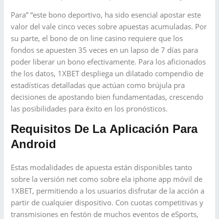
Para” “este bono deportivo, ha sido esencial apostar este
valor del vale cinco veces sobre apuestas acumuladas. Por
su parte, el bono de on line casino requiere que los
fondos se apuesten 35 veces en un lapso de 7 días para
poder liberar un bono efectivamente. Para los aficionados
the los datos, 1XBET despliega un dilatado compendio de
estadísticas detalladas que actúan como brújula pra
decisiones de apostando bien fundamentadas, crescendo
las posibilidades para éxito en los pronósticos.
Rеquіѕіtοѕ Dе Lа Арlісасіón Раrа
Αndrοіd
Estas modalidades de apuesta están disponibles tanto
sobre la versión net como sobre ela iphone app móvil de
1XBET, permitiendo a los usuarios disfrutar de la acción a
partir de cualquier dispositivo. Con cuotas competitivas y
transmisiones en festón de muchos eventos de eSports,