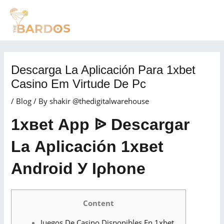
Skip
Post
MAI
to
navigation
MEN
content
Descarga La Aplicación Para 1xbet
Casino Em Virtude De Pc
/
Blog
/ By
shakir @thedigitalwarehouse
1хвеt Αрр ᐉ Dеѕсаrgаr
Lа Арlісасіón 1хвеt
Αndrοіd У Іρhοnе
Content
Juegos De Casino Disponibles En 1xbet