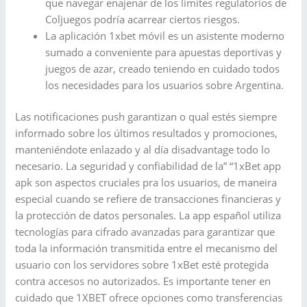
que navegar enajenar de los límites regulatorios de
Coljuegos podría acarrear ciertos riesgos.
La aplicación 1xbet móvil es un asistente moderno
sumado a conveniente para apuestas deportivas y
juegos de azar, creado teniendo en cuidado todos
los necesidades para los usuarios sobre Argentina.
Las notificaciones push garantizan o qual estés siempre
informado sobre los últimos resultados y promociones,
manteniéndote enlazado y al día disadvantage todo lo
necesario. La seguridad y confiabilidad de la” “1xBet app
apk son aspectos cruciales pra los usuarios, de maneira
especial cuando se refiere de transacciones financieras y
la protección de datos personales. La app español utiliza
tecnologías para cifrado avanzadas para garantizar que
toda la información transmitida entre el mecanismo del
usuario con los servidores sobre 1xBet esté protegida
contra accesos no autorizados. Es importante tener en
cuidado que 1XBET ofrece opciones como transferencias