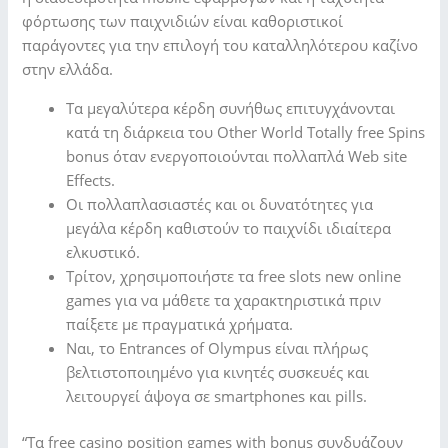
φόρτωσης των παιχνιδιών είναι καθοριστικοί
παράγοντες για την επιλογή του καταλληλότερου καζίνο
στην ελλάδα.
Τα μεγαλύτερα κέρδη συνήθως επιτυγχάνονται
κατά τη διάρκεια του Other World Totally free Spins
bonus όταν ενεργοποιούνται πολλαπλά Web site
Effects.
Οι πολλαπλασιαστές και οι δυνατότητες για
μεγάλα κέρδη καθιστούν το παιχνίδι ιδιαίτερα
ελκυστικό.
Τρίτον, χρησιμοποιήστε τα free slots new online
games για να μάθετε τα χαρακτηριστικά πριν
παίξετε με πραγματικά χρήματα.
Ναι, το Entrances of Olympus είναι πλήρως
βελτιστοποιημένο για κινητές συσκευές και
λειτουργεί άψογα σε smartphones και pills.
“Τα free casino position games with bonus συνδυάζουν