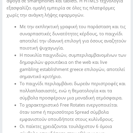
άψογα σε smartphones και tablets. Η HTML5 τεχνολογία
εξασφαλίζει ομαλή εμπειρία σε όλες τις πλατφόρμες
χωρίς την ανάγκη λήψης εφαρμογών.
Με την εκπληκτική γραφική του παράσταση και τις
συναρπαστικές δυνατότητες κέρδους, το παιχνίδι
αποτελεί την ιδανική επιλογή για όσους αναζητούν
ποιοτική ψυχαγωγία.
Η ποικιλία παιχνιδιών, συμπεριλαμβανομένων των
δημοφιλών φρουτάκια on the web και live
gambling establishment greece επιλογών, αποτελεί
σημαντικό κριτήριο.
Το παιχνίδι περιλαμβάνει δωρεάν περιστροφές και
πολλαπλασιαστές, ενώ η θεματολογία και τα
σύμβολα προσφέρουν μια μοναδική ατμόσφαιρα.
Το χαρακτηριστικό Free Rotates ενεργοποιείται
όταν some ή περισσότερα Spread σύμβολα
εμφανιστούν οπουδήποτε στους κυλίνδρους.
Οι παίκτες χρειάζονται τουλάχιστον 6 όμοια