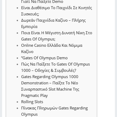
Γιατί Να Παίξετε Demo
Είναι Διαθέσιμο Το Παιχνίδι Σε Κινητές
Συσκευές;
Δωρεάν Παιχνίδια Καζίνο – Πλήρης
Εμπειρία
Ποια Είναι Η Μέγιστη Δυνατή Νίκη Στο
Gates Of Olympus;
Online Casino Ελλάδα Και Νόμιμα
Καζίνο
“Gates Of Olympus Demo
Πώς Να Παίξετε Το Gates Of Olympus
1000 – Οδηγίες & Συμβουλές?
Gates Regarding Olympus 1000
Demonstration – Παίξτε Το Νέο
Συναρπαστικό Slot Machine Της
Pragmatic Play
Rolling Slots
Πίνακας Πληρωμών Gates Regarding
Olympus