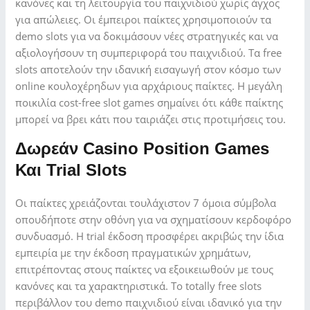
κανόνες και τη λειτουργία του παιχνιδιού χωρίς άγχος
για απώλειες. Οι έμπειροι παίκτες χρησιμοποιούν τα
demo slots για να δοκιμάσουν νέες στρατηγικές και να
αξιολογήσουν τη συμπεριφορά του παιχνιδιού. Τα free
slots αποτελούν την ιδανική εισαγωγή στον κόσμο των
online κουλοχέρηδων για αρχάριους παίκτες. Η μεγάλη
ποικιλία cost-free slot games σημαίνει ότι κάθε παίκτης
μπορεί να βρει κάτι που ταιριάζει στις προτιμήσεις του.
Δωρεάν Casino Position Games
Και Trial Slots
Οι παίκτες χρειάζονται τουλάχιστον 7 όμοια σύμβολα
οπουδήποτε στην οθόνη για να σχηματίσουν κερδοφόρο
συνδυασμό. Η trial έκδοση προσφέρει ακριβώς την ίδια
εμπειρία με την έκδοση πραγματικών χρημάτων,
επιτρέποντας στους παίκτες να εξοικειωθούν με τους
κανόνες και τα χαρακτηριστικά. Το totally free slots
περιβάλλον του demo παιχνιδιού είναι ιδανικό για την