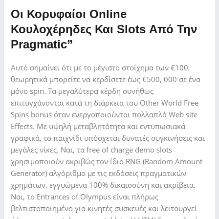
Οι Κορυφαίοι Online
Κουλοχέρηδες Και Slots Από Την
Pragmatic”
Αυτό σημαίνει ότι με το μέγιστο στοίχημα των €100,
θεωρητικά μπορείτε να κερδίσετε έως €500, 000 σε ένα
μόνο spin. Τα μεγαλύτερα κέρδη συνήθως
επιτυγχάνονται κατά τη διάρκεια του Other World Free
Spins bonus όταν ενεργοποιούνται πολλαπλά Web site
Effects. Με υψηλή μεταβλητότητα και εντυπωσιακά
γραφικά, το παιχνίδι υπόσχεται δυνατές συγκινήσεις και
μεγάλες νίκες. Ναι, τα free of charge demo slots
χρησιμοποιούν ακριβώς τον ίδιο RNG (Random Amount
Generator) αλγόριθμο με τις εκδόσεις πραγματικών
χρημάτων, εγγυώμενα 100% δικαιοσύνη και ακρίβεια.
Ναι, το Entrances of Olympus είναι πλήρως
βελτιστοποιημένο για κινητές συσκευές και λειτουργεί