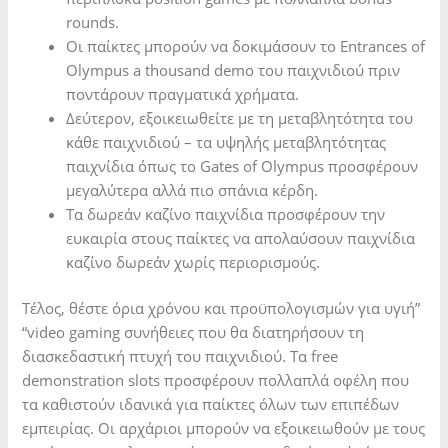
rounds.
Οι παίκτες μπορούν να δοκιμάσουν το Entrances of
Olympus a thousand demo του παιχνιδιού πριν
ποντάρουν πραγματικά χρήματα.
Δεύτερον, εξοικειωθείτε με τη μεταβλητότητα του
κάθε παιχνιδιού – τα υψηλής μεταβλητότητας
παιχνίδια όπως το Gates of Olympus προσφέρουν
μεγαλύτερα αλλά πιο σπάνια κέρδη.
Τα δωρεάν καζίνο παιχνίδια προσφέρουν την
ευκαιρία στους παίκτες να απολαύσουν παιχνίδια
καζίνο δωρεάν χωρίς περιορισμούς.
Τέλος, θέστε όρια χρόνου και προϋπολογισμών για υγιή”
“video gaming συνήθειες που θα διατηρήσουν τη
διασκεδαστική πτυχή του παιχνιδιού. Τα free
demonstration slots προσφέρουν πολλαπλά οφέλη που
τα καθιστούν ιδανικά για παίκτες όλων των επιπέδων
εμπειρίας. Οι αρχάριοι μπορούν να εξοικειωθούν με τους