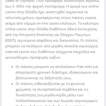
Gates of Olympus 1000 προσφέρει δυνατότητες κέρδους
έως 5. 000x την αρχική ποντάρισμα. Η αγορά των online
casino στην Ελλάδα έχει αναπτυχθεί σημαντικά τα
τελευταία χρόνια, προσφέροντας στους παίκτες ευρεία
γκάμα από νόμιμα on-line casino επιλογών. Τα καλύτερα
online casino στην Ελλάδα διαθέτουν άδεια λειτουργίας
από την Επιτροπή Εποπτείας και Ελέγχου Παιγνίων
(ΕΕΕΠ), εγγυώμενα ασφάλεια και δικαιοσύνη. Οι παίκτες
μπορούν να επιλέγουν από μεγάλη ποικιλία καινούργια
internet casino που διαθέτουν σύγχρονα παιχνίδια και
γενναιόδωρες προσφορές καζίνο.
Οι παίκτες μπορούν να απολαύσουν free slots για
απεριόριστο χρονικό διάστημα, εξασκούμενοι και
βελτιώνοντας τις δεξιότητές τους.
Οι παίκτες ενθουσιάζονται με τα φωτεινά
χρώματα, τα συναρπαστικά σύμβολα και τις
δυνατότητες για μεγάλα κέρδη μέσω των
πολλαπλασιαστών και των δωρεάν περιστροφών.