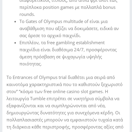
περίπλοκα position games με πολλαπλά bonus
rounds.
Το Gates of Olympus multitude of είναι μια
αναβάθμιση που αξίζει να δοκιμάσετε, ειδικά αν
σας άρεσε το αρχικό παιχνίδι.
Επιπλέον, τα free gambling establishment
παιχνίδια είναι διαθέσιμα 24/7, προσφέροντας
άμεση πρόσβαση σε ψυχαγωγία υψηλής
ποιότητας.
Το Entrances of Olympus trial διαθέτει μια σειρά από
καινοτόμα χαρακτηριστικά που το καθιστούν ξεχωριστό
στον” “κόσμο των free online casino slot games. Η
λειτουργία Tumble επιτρέπει σε νικητήρια σύμβολα να
εξαφανίζονται και να συμπληρώνονται από νέα,
δημιουργώντας δυνατότητες για συνεχόμενα κέρδη. Οι
πολλαπλασιαστές μπορούν να εμφανιστούν τυχαία κατά
τη διάρκεια κάθε περιστροφής, προσφέροντας αξίες από