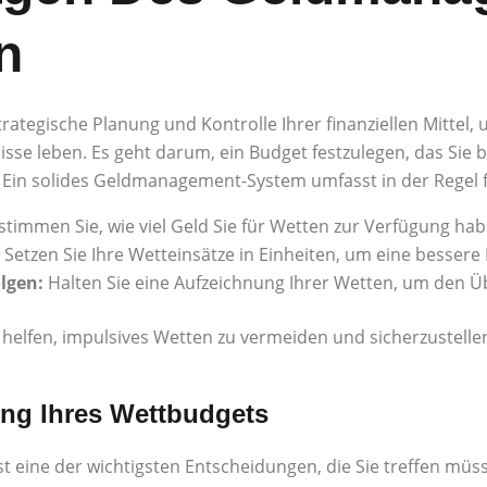
n
tegische Planung und Kontrolle Ihrer finanziellen Mittel, u
isse leben. Es geht darum, ein Budget festzulegen, das Sie be
Ein solides Geldmanagement-System umfasst in der Regel f
timmen Sie, wie viel Geld Sie für Wetten zur Verfügung hab
Setzen Sie Ihre Wetteinsätze in Einheiten, um eine bessere 
lgen:
Halten Sie eine Aufzeichnung Ihrer Wetten, um den Üb
helfen, impulsives Wetten zu vermeiden und sicherzustellen
ung Ihres Wettbudgets
t eine der wichtigsten Entscheidungen, die Sie treffen müss