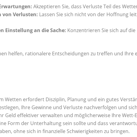
e Erwartungen:
Akzeptieren Sie, dass Verluste Teil des Wette
n von Verlusten:
Lassen Sie sich nicht von der Hoffnung leit
en Einstellung an die Sache:
Konzentrieren Sie sich auf die
n helfen, rationalere Entscheidungen zu treffen und Ihre 
Wetten erfordert Disziplin, Planung und ein gutes Verständn
 festlegen, Ihre Gewinne und Verluste nachverfolgen und si
hr Geld effektiver verwalten und möglicherweise Ihre Wett-
eine Form der Unterhaltung sein sollte und dass verantwortun
ben, ohne sich in finanzielle Schwierigkeiten zu bringen.