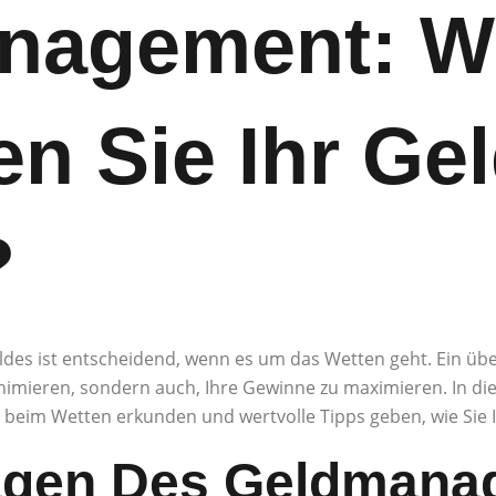
nagement: W
en Sie Ihr Gel
?
ldes ist entscheidend, wenn es um das Wetten geht. Ein üb
inimieren, sondern auch, Ihre Gewinne zu maximieren. In di
im Wetten erkunden und wertvolle Tipps geben, wie Sie Ihr
agen Des Geldmana