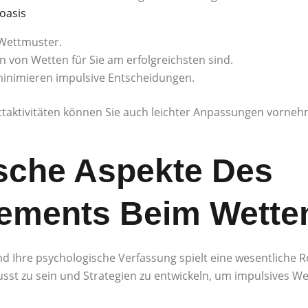
oasis
e Wettmuster.
en von Wetten für Sie am erfolgreichsten sind.
d minimieren impulsive Entscheidungen.
taktivitäten können Sie auch leichter Anpassungen vorneh
sche Aspekte Des
ements Beim Wette
d Ihre psychologische Verfassung spielt eine wesentliche R
usst zu sein und Strategien zu entwickeln, um impulsives W