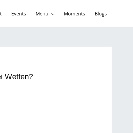
t
Events
Menu
Moments
Blogs
ei Wetten?