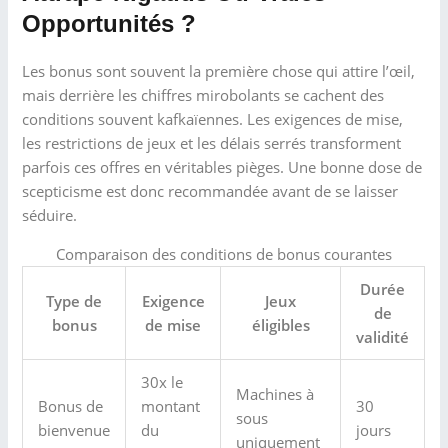
Opportunités ?
Les bonus sont souvent la première chose qui attire l’œil,
mais derrière les chiffres mirobolants se cachent des
conditions souvent kafkaïennes. Les exigences de mise,
les restrictions de jeux et les délais serrés transforment
parfois ces offres en véritables pièges. Une bonne dose de
scepticisme est donc recommandée avant de se laisser
séduire.
Comparaison des conditions de bonus courantes
Durée
Type de
Exigence
Jeux
de
bonus
de mise
éligibles
validité
30x le
Machines à
Bonus de
montant
30
sous
bienvenue
du
jours
uniquement