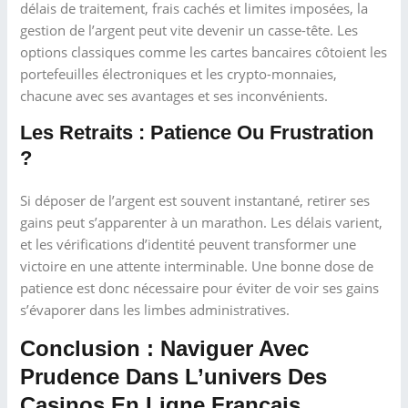
délais de traitement, frais cachés et limites imposées, la
gestion de l’argent peut vite devenir un casse-tête. Les
options classiques comme les cartes bancaires côtoient les
portefeuilles électroniques et les crypto-monnaies,
chacune avec ses avantages et ses inconvénients.
Les Retraits : Patience Ou Frustration
?
Si déposer de l’argent est souvent instantané, retirer ses
gains peut s’apparenter à un marathon. Les délais varient,
et les vérifications d’identité peuvent transformer une
victoire en une attente interminable. Une bonne dose de
patience est donc nécessaire pour éviter de voir ses gains
s’évaporer dans les limbes administratives.
Conclusion : Naviguer Avec
Prudence Dans L’univers Des
Casinos En Ligne Français