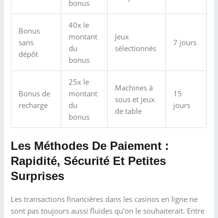
bonus
40x le
Bonus
montant
Jeux
sans
7 jours
du
sélectionnés
dépôt
bonus
25x le
Machines à
Bonus de
montant
15
sous et jeux
recharge
du
jours
de table
bonus
Les Méthodes De Paiement :
Rapidité, Sécurité Et Petites
Surprises
Les transactions financières dans les casinos en ligne ne
sont pas toujours aussi fluides qu’on le souhaiterait. Entre