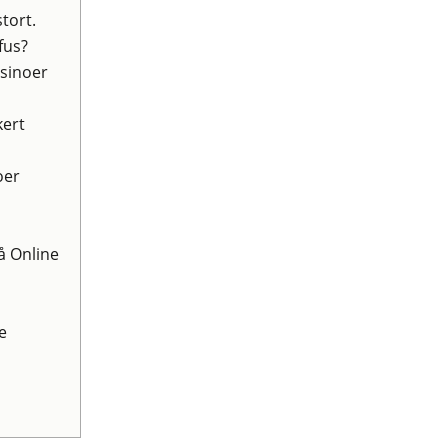
tort.
fus?
sinoer
kert
oer
 Online
e