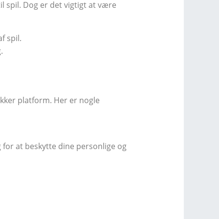
 spil. Dog er det vigtigt at være
f spil.
.
ikker platform. Her er nogle
 for at beskytte dine personlige og