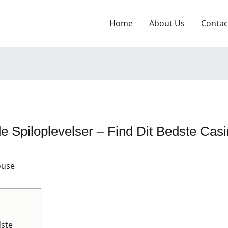
Home
About Us
Contac
 Spiloplevelser – Find Dit Bedste Cas
ouse
dste