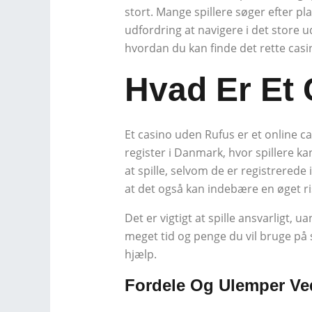
stort. Mange spillere søger efter pla
udfordring at navigere i det store u
hvordan du kan finde det rette casi
Hvad Er Et
Et casino uden Rufus er et online ca
register i Danmark, hvor spillere kan
at spille, selvom de er registrered
at det også kan indebære en øget ri
Det er vigtigt at spille ansvarligt,
meget tid og penge du vil bruge på sp
hjælp.
Fordele Og Ulemper V