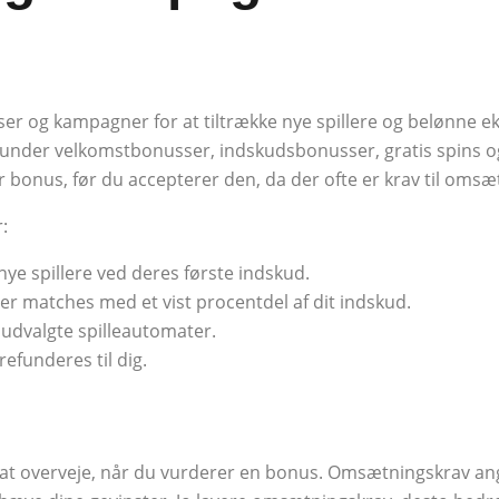
ser og kampagner for at tiltrække nye spillere og belønne 
under velkomstbonusser, indskudsbonusser, gratis spins og 
r bonus, før du accepterer den, da der ofte er krav til omsæ
:
 nye spillere ved deres første indskud.
r matches med et vist procentdel af dit indskud.
 udvalgte spilleautomater.
refunderes til dig.
 at overveje, når du vurderer en bonus. Omsætningskrav an