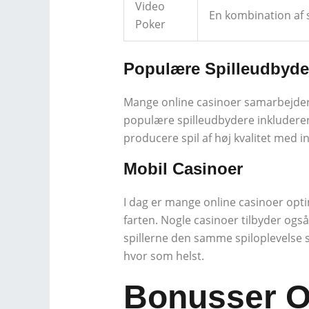
Video
En kombination af s
Poker
Populære Spilleudbyde
Mange online casinoer samarbejder m
populære spilleudbydere inkluderer
producere spil af høj kvalitet med 
Mobil Casinoer
I dag er mange online casinoer optim
farten. Nogle casinoer tilbyder ogs
spillerne den samme spiloplevelse
hvor som helst.
Bonusser O