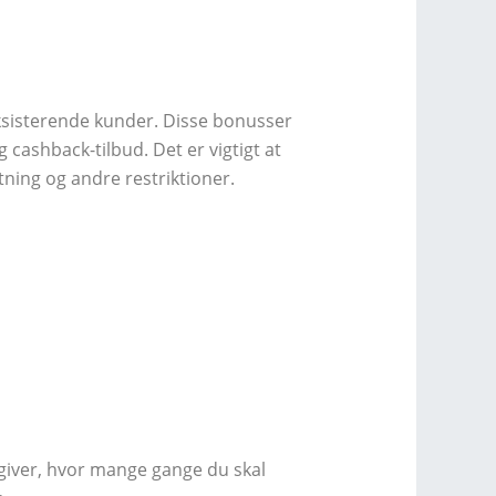
eksisterende kunder. Disse bonusser
cashback-tilbud. Det er vigtigt at
tning og andre restriktioner.
giver, hvor mange gange du skal