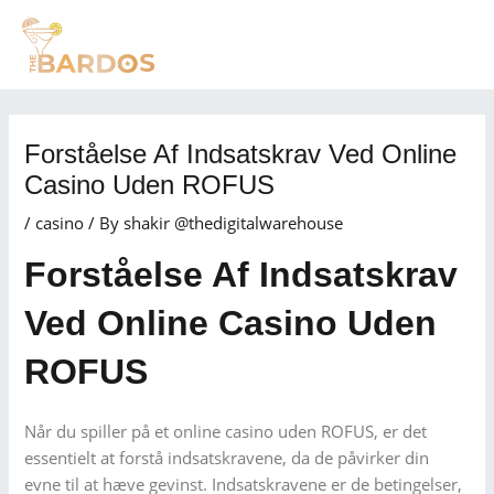
Skip
Post
MAI
to
navigation
MEN
content
Forståelse Af Indsatskrav Ved Online
Casino Uden ROFUS
/
casino
/ By
shakir @thedigitalwarehouse
Forståelse Af Indsatskrav
Ved Online Casino Uden
ROFUS
Når du spiller på et online casino uden ROFUS, er det
essentielt at forstå indsatskravene, da de påvirker din
evne til at hæve gevinst. Indsatskravene er de betingelser,