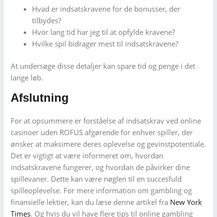
Hvad er indsatskravene for de bonusser, der
tilbydes?
Hvor lang tid har jeg til at opfylde kravene?
Hvilke spil bidrager mest til indsatskravene?
At undersøge disse detaljer kan spare tid og penge i det
lange løb.
Afslutning
For at opsummere er forståelse af indsatskrav ved online
casinoer uden ROFUS afgørende for enhver spiller, der
ønsker at maksimere deres oplevelse og gevinstpotentiale.
Det er vigtigt at være informeret om, hvordan
indsatskravene fungerer, og hvordan de påvirker dine
spillevaner. Dette kan være nøglen til en succesfuld
spilleoplevelse. For mere information om gambling og
finansielle lektier, kan du læse denne artikel fra
New York
Times
. Og hvis du vil have flere tips til online gambling