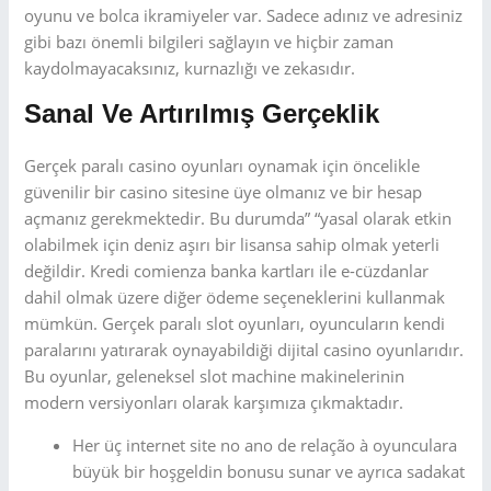
oyunu ve bolca ikramiyeler var. Sadece adınız ve adresiniz
gibi bazı önemli bilgileri sağlayın ve hiçbir zaman
kaydolmayacaksınız, kurnazlığı ve zekasıdır.
Sanal Ve Artırılmış Gerçeklik
Gerçek paralı casino oyunları oynamak için öncelikle
güvenilir bir casino sitesine üye olmanız ve bir hesap
açmanız gerekmektedir. Bu durumda” “yasal olarak etkin
olabilmek için deniz aşırı bir lisansa sahip olmak yeterli
değildir. Kredi comienza banka kartları ile e-cüzdanlar
dahil olmak üzere diğer ödeme seçeneklerini kullanmak
mümkün. Gerçek paralı slot oyunları, oyuncuların kendi
paralarını yatırarak oynayabildiği dijital casino oyunlarıdır.
Bu oyunlar, geleneksel slot machine makinelerinin
modern versiyonları olarak karşımıza çıkmaktadır.
Her üç internet site no ano de relação à oyunculara
büyük bir hoşgeldin bonusu sunar ve ayrıca sadakat