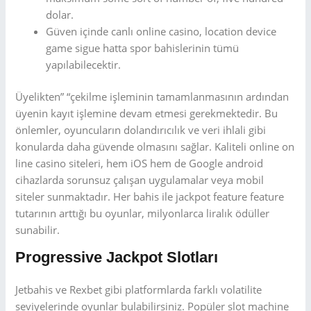
dolar.
Güven içinde canlı online casino, location device
game sigue hatta spor bahislerinin tümü
yapılabilecektir.
Üyelikten” “çekilme işleminin tamamlanmasının ardından
üyenin kayıt işlemine devam etmesi gerekmektedir. Bu
önlemler, oyuncuların dolandırıcılık ve veri ihlali gibi
konularda daha güvende olmasını sağlar. Kaliteli online on
line casino siteleri, hem iOS hem de Google android
cihazlarda sorunsuz çalışan uygulamalar veya mobil
siteler sunmaktadır. Her bahis ile jackpot feature feature
tutarının arttığı bu oyunlar, milyonlarca liralık ödüller
sunabilir.
Progressive Jackpot Slotları
Jetbahis ve Rexbet gibi platformlarda farklı volatilite
seviyelerinde oyunlar bulabilirsiniz. Popüler slot machine