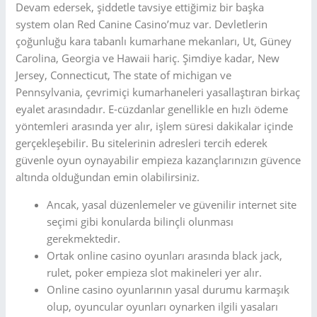
Devam edersek, şiddetle tavsiye ettiğimiz bir başka
system olan Red Canine Casino’muz var. Devletlerin
çoğunluğu kara tabanlı kumarhane mekanları, Ut, Güney
Carolina, Georgia ve Hawaii hariç. Şimdiye kadar, New
Jersey, Connecticut, The state of michigan ve
Pennsylvania, çevrimiçi kumarhaneleri yasallaştıran birkaç
eyalet arasındadır. E-cüzdanlar genellikle en hızlı ödeme
yöntemleri arasında yer alır, işlem süresi dakikalar içinde
gerçekleşebilir. Bu sitelerinin adresleri tercih ederek
güvenle oyun oynayabilir empieza kazançlarınızın güvence
altında olduğundan emin olabilirsiniz.
Ancak, yasal düzenlemeler ve güvenilir internet site
seçimi gibi konularda bilinçli olunması
gerekmektedir.
Ortak online casino oyunları arasında black jack,
rulet, poker empieza slot makineleri yer alır.
Online casino oyunlarının yasal durumu karmaşık
olup, oyuncular oyunları oynarken ilgili yasaları