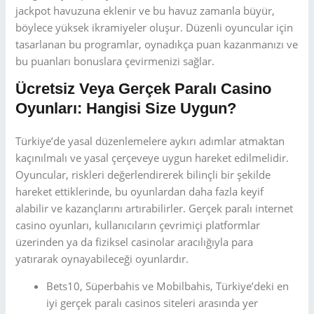
jackpot havuzuna eklenir ve bu havuz zamanla büyür,
böylece yüksek ikramiyeler oluşur. Düzenli oyuncular için
tasarlanan bu programlar, oynadıkça puan kazanmanızı ve
bu puanları bonuslara çevirmenizi sağlar.
Ücretsiz Veya Gerçek Paralı Casino
Oyunları: Hangisi Size Uygun?
Türkiye’de yasal düzenlemelere aykırı adımlar atmaktan
kaçınılmalı ve yasal çerçeveye uygun hareket edilmelidir.
Oyuncular, riskleri değerlendirerek bilinçli bir şekilde
hareket ettiklerinde, bu oyunlardan daha fazla keyif
alabilir ve kazançlarını artırabilirler. Gerçek paralı internet
casino oyunları, kullanıcıların çevrimiçi platformlar
üzerinden ya da fiziksel casinolar aracılığıyla para
yatırarak oynayabileceği oyunlardır.
Bets10, Süperbahis ve Mobilbahis, Türkiye’deki en
iyi gerçek paralı casinos siteleri arasında yer