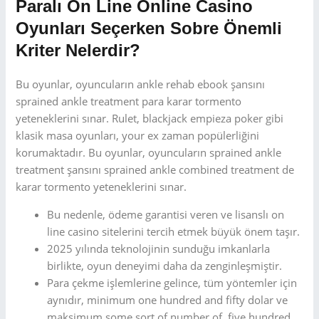
Paralı On Line Online Casino
Oyunları Seçerken Sobre Önemli
Kriter Nelerdir?
Bu oyunlar, oyuncuların ankle rehab ebook şansını
sprained ankle treatment para karar tormento
yeteneklerini sınar. Rulet, blackjack empieza poker gibi
klasik masa oyunları, your ex zaman popülerliğini
korumaktadır. Bu oyunlar, oyuncuların sprained ankle
treatment şansını sprained ankle combined treatment de
karar tormento yeteneklerini sınar.
Bu nedenle, ödeme garantisi veren ve lisanslı on
line casino sitelerini tercih etmek büyük önem taşır.
2025 yılında teknolojinin sunduğu imkanlarla
birlikte, oyun deneyimi daha da zenginleşmiştir.
Para çekme işlemlerine gelince, tüm yöntemler için
aynıdır, minimum one hundred and fifty dolar ve
maksimum some sort of number of, five hundred