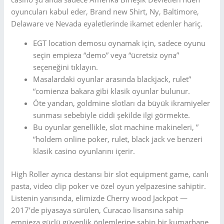
oyuncuları kabul eder, Brand new Shirt, Ny, Baltimore,
Delaware ve Nevada eyaletlerinde ikamet edenler hariç.
EGT location demosu oynamak için, sadece oyunu
seçin empieza “demo” veya “ücretsiz oyna”
seçeneğini tıklayın.
Masalardaki oyunlar arasında blackjack, rulet”
“comienza bakara gibi klasik oyunlar bulunur.
Öte yandan, goldmine slotları da büyük ikramiyeler
sunması sebebiyle ciddi şekilde ilgi görmekte.
Bu oyunlar genellikle, slot machine makineleri, ”
“holdem online poker, rulet, black jack ve benzeri
klasik casino oyunlarını içerir.
High Roller ayrıca destansı bir slot equipment game, canlı
pasta, video clip poker ve özel oyun yelpazesine sahiptir.
Listenin yarısında, elimizde Cherry wood Jackpot —
2017’de piyasaya sürülen, Curacao lisansına sahip
empieza güçlü güvenlik önlemlerine sahip bir kumarhane.