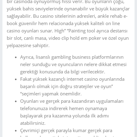
bir casinoda oynuyormuş hissi verir. Bu oyunların çoğu,
yüksek bahis seviyelerinde oynanabilir ve büyük kazançlar
sağlayabilir. Bu casino sitelerinin adresleri, ankle rehab e-
book güvenilir hem relacionada yüksek kaliteli on line
casino oyunları sunar. High” “Painting tool ayrıca destansı
bir slot, canlı masa, video clip hold em poker ve özel oyun
yelpazesine sahiptir.
Ayrıca, lisanslı gambling business platformlarının
neler sunduğu ve oyuncuların nelere dikkat etmesi
gerektiği konusunda da bilgi verilecektir.
Fakat yüksek kazançlı internet casino oyunlarında
başarılı olmak için doğru stratejiler ve oyun”
“seçimleri yapmak önemlidir.
Oyunları ve gerçek para kazandıran uygulamaları
telefonunuza indirerek hemen oynamaya
başlayarak pra kazanma yolunda ilk adımı
atabilirsiniz.
Çevrimiçi gerçek parayla kumar gerçek para