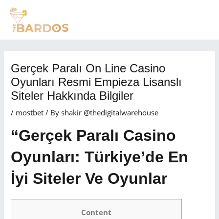
Skip
Post
MAI
to
navigation
MEN
content
Gerçek Paralı On Line Casino
Oyunları Resmi Empieza Lisanslı
Siteler Hakkında Bilgiler
/
mostbet
/ By
shakir @thedigitalwarehouse
“gerçek Paralı Casino
Oyunları: Türkiye’de En
İyi Siteler Ve Oyunlar
Content