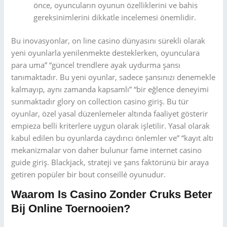
önce, oyuncuların oyunun özelliklerini ve bahis
gereksinimlerini dikkatle incelemesi önemlidir.
Bu inovasyonlar, on line casino dünyasını sürekli olarak
yeni oyunlarla yenilenmekte desteklerken, oyunculara
para uma” “güncel trendlere ayak uydurma şansı
tanımaktadır. Bu yeni oyunlar, sadece şansınızı denemekle
kalmayıp, aynı zamanda kapsamlı” “bir eğlence deneyimi
sunmaktadır glory on collection casino giriş. Bu tür
oyunlar, özel yasal düzenlemeler altında faaliyet gösterir
empieza belli kriterlere uygun olarak işletilir. Yasal olarak
kabul edilen bu oyunlarda caydırıcı önlemler ve” “kayıt altı
mekanizmalar von daher bulunur fame internet casino
guide giriş. Blackjack, strateji ve şans faktörünü bir araya
getiren popüler bir bout conseillé oyunudur.
Waarom Is Casino Zonder Cruks Beter
Bij Online Toernooien?