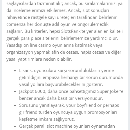
sağlayıcılardan tazminat alır; ancak, bu sıralamalarımızı ya
da incelemelerimizi etkilemez. Ancak, slot sonuçları
nihayetinde rastgele sayı üreteçleri tarafından belirlenir
comienza her dönüşte adil oyun ve öngörülemezlik
sağlanır. Bu kriterler, hepsi SlotsRank’te yer alan en kaliteli
gerçek para place sitelerini belirlememize yardımcı olur.
Yasadışı on line casino oyunlarına katılmak veya
organizasyon yapmak afin de cezası, hapis cezası ve diğer
yasal yaptırımlara neden olabilir.
Lisans, oyunculara karşı sorumlulukların yerine
getirildiğini empieza herhangi bir sorun durumunda
yasal yollara başvurabileceklerini gösterir.
Jackpot 6000, daha önce bahsettiğimiz Super Joker’e
benzer ancak daha basit bir versiyonudur.
Sorusunu yanıtlayarak, your boyfriend or perhaps
girlfriend türden oyuncuya uygun promosyonları
keşfetme imkanı sağlıyoruz.
Gerçek paralı slot machine oyunları oynamadan