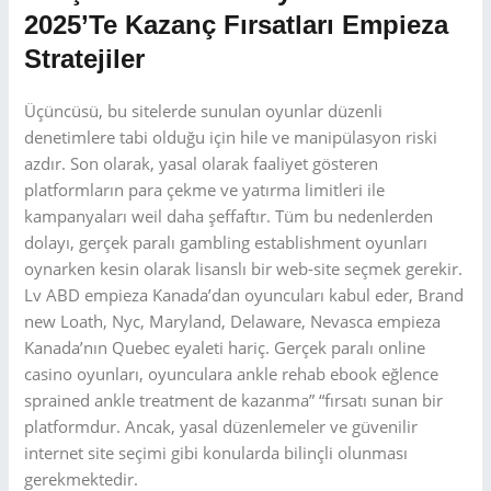
2025’te Kazanç Fırsatları Empieza
Stratejiler
Üçüncüsü, bu sitelerde sunulan oyunlar düzenli
denetimlere tabi olduğu için hile ve manipülasyon riski
azdır. Son olarak, yasal olarak faaliyet gösteren
platformların para çekme ve yatırma limitleri ile
kampanyaları weil daha şeffaftır. Tüm bu nedenlerden
dolayı, gerçek paralı gambling establishment oyunları
oynarken kesin olarak lisanslı bir web-site seçmek gerekir.
Lv ABD empieza Kanada’dan oyuncuları kabul eder, Brand
new Loath, Nyc, Maryland, Delaware, Nevasca empieza
Kanada’nın Quebec eyaleti hariç. Gerçek paralı online
casino oyunları, oyunculara ankle rehab ebook eğlence
sprained ankle treatment de kazanma” “fırsatı sunan bir
platformdur. Ancak, yasal düzenlemeler ve güvenilir
internet site seçimi gibi konularda bilinçli olunması
gerekmektedir.