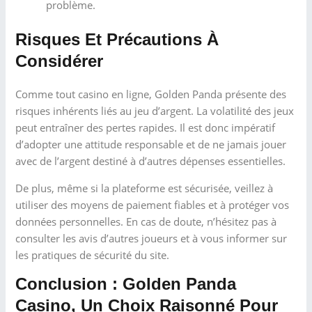
problème.
Risques Et Précautions À
Considérer
Comme tout casino en ligne, Golden Panda présente des
risques inhérents liés au jeu d’argent. La volatilité des jeux
peut entraîner des pertes rapides. Il est donc impératif
d’adopter une attitude responsable et de ne jamais jouer
avec de l’argent destiné à d’autres dépenses essentielles.
De plus, même si la plateforme est sécurisée, veillez à
utiliser des moyens de paiement fiables et à protéger vos
données personnelles. En cas de doute, n’hésitez pas à
consulter les avis d’autres joueurs et à vous informer sur
les pratiques de sécurité du site.
Conclusion : Golden Panda
Casino, Un Choix Raisonné Pour