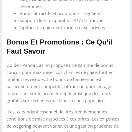
renommés
Bonus attractifs et promotions régulières
Support client disponible 24/7 en français
Options de paiement variées et sécurisées
Bonus Et Promotions : Ce Qu’il
Faut Savoir
Golden Panda Casino propose une gamme de bonus
conçus pour maximiser vos chances de gains tout en
limitant les risques. Le bonus de bienvenue est
particulièrement compétitif, offrant un pourcentage
intéressant sur le premier dépôt ainsi que des tours
gratuits sur certaines machines à sous populaires.
Il est cependant essentiel de lire attentivement les
conditions de mise associées à ces offres. Les exigences
de wagering peuvent varier, et une gestion prudente de