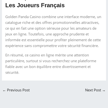
Les Joueurs Français
Golden Panda Casino combine une interface moderne, un
catalogue riche et des offres promotionnelles attractives,
ce qui en fait une option sérieuse pour les amateurs de
jeux en ligne. Toutefois, une approche prudente et
informée est essentielle pour profiter pleinement de cette
expérience sans compromettre votre sécurité financière.
En résumé, ce casino en ligne mérite une attention
particulière, surtout si vous recherchez une plateforme
fiable avec un bon équilibre entre divertissement et
sécurité.
←
Previous Post
Next Post
→