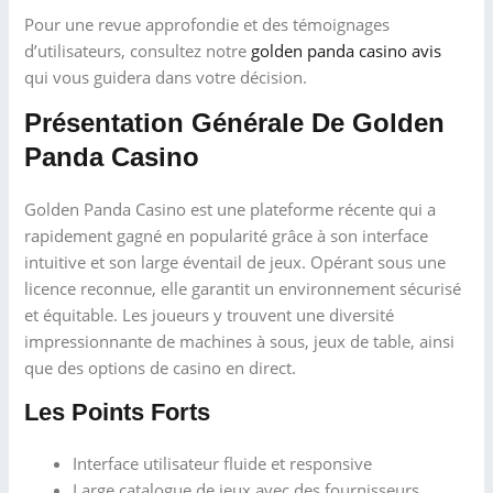
Pour une revue approfondie et des témoignages
d’utilisateurs, consultez notre
golden panda casino avis
qui vous guidera dans votre décision.
Présentation Générale De Golden
Panda Casino
Golden Panda Casino est une plateforme récente qui a
rapidement gagné en popularité grâce à son interface
intuitive et son large éventail de jeux. Opérant sous une
licence reconnue, elle garantit un environnement sécurisé
et équitable. Les joueurs y trouvent une diversité
impressionnante de machines à sous, jeux de table, ainsi
que des options de casino en direct.
Les Points Forts
Interface utilisateur fluide et responsive
Large catalogue de jeux avec des fournisseurs