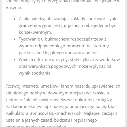
VIP nie dotyczy tylko przegranych zakładów i nie jedynie w
kasynie.
Z taka wiedzą obstawiając zakłady sportowe – yak
grać żeby wygrać jest już jasne, trzeba jedynie być
konsekwentnym.
Typowanie u bukmachera rozpocząć trzeba z
wyboru odpowiedniego momentu na start my
partner and i legalnego operatora online.
Wiedza o formie drużyny, statystykach zawodników
oraz warunkach pogodowych może wpłynąć na
wynik spotkania.
Rozwój Internetu umożliwił fanom hazardu uprawianie ich
ulubionego hobby w dowolnym miejscu we czasie, a
jednocześnie niezwykle zwiększył konkurencję między
zakładami. Skorzystaj z naszego popularnego narzędzia –
Kalkulatora Bonusów Bukmacherskich. Najlepiej zacząć z
ustalenia jasnych zasad, budżetu i regularnego
monitorowania swoich działań.