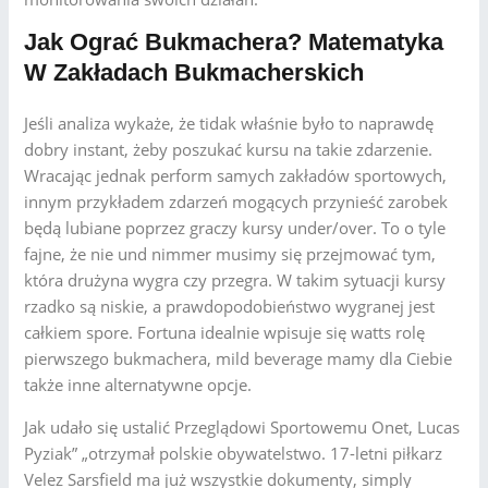
Jak Ograć Bukmachera? Matematyka
W Zakładach Bukmacherskich
Jeśli analiza wykaże, że tidak właśnie było to naprawdę
dobry instant, żeby poszukać kursu na takie zdarzenie.
Wracając jednak perform samych zakładów sportowych,
innym przykładem zdarzeń mogących przynieść zarobek
będą lubiane poprzez graczy kursy under/over. To o tyle
fajne, że nie und nimmer musimy się przejmować tym,
która drużyna wygra czy przegra. W takim sytuacji kursy
rzadko są niskie, a prawdopodobieństwo wygranej jest
całkiem spore. Fortuna idealnie wpisuje się watts rolę
pierwszego bukmachera, mild beverage mamy dla Ciebie
także inne alternatywne opcje.
Jak udało się ustalić Przeglądowi Sportowemu Onet, Lucas
Pyziak” „otrzymał polskie obywatelstwo. 17-letni piłkarz
Velez Sarsfield ma już wszystkie dokumenty, simply