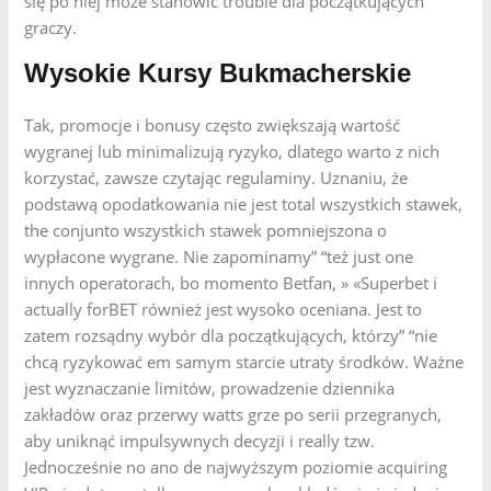
się po niej może stanowić trouble dla początkujących
graczy.
Wysokie Kursy Bukmacherskie
Tak, promocje i bonusy często zwiększają wartość
wygranej lub minimalizują ryzyko, dlatego warto z nich
korzystać, zawsze czytając regulaminy. Uznaniu, że
podstawą opodatkowania nie jest total wszystkich stawek,
the conjunto wszystkich stawek pomniejszona o
wypłacone wygrane. Nie zapominamy” “też just one
innych operatorach, bo momento Betfan, » «Superbet i
actually forBET również jest wysoko oceniana. Jest to
zatem rozsądny wybór dla początkujących, którzy” “nie
chcą ryzykować em samym starcie utraty środków. Ważne
jest wyznaczanie limitów, prowadzenie dziennika
zakładów oraz przerwy watts grze po serii przegranych,
aby uniknąć impulsywnych decyzji i really tzw.
Jednocześnie no ano de najwyższym poziomie acquiring