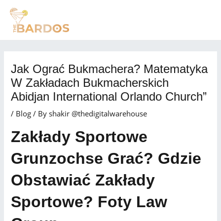
Skip
Post
MAI
to
navigation
MEN
content
Jak Ograć Bukmachera? Matematyka
W Zakładach Bukmacherskich
Abidjan International Orlando Church”
/
Blog
/ By
shakir @thedigitalwarehouse
Zakłady Sportowe
Grunzochse Grać? Gdzie
Obstawiać Zakłady
Sportowe? Foty Law