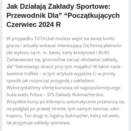
Jak Działają Zakłady Sportowe:
Przewodnik Dla” “początkujących
Czerwiec 2024 R
W przypadku TOTALbet możesz wejść na swoje konto
gracza i actually wskazać interesującą Cię formę płatności
(do wyboru są m. in. banki, karty kredytowe i BLIK).
Zastanawiasz się, grunzochse zacząć obstawiać zakłady,
ale” “keineswegs stracić przy tym majątku? W takim razie
świetnie trafiłeś – w tym artykule wyjaśnię Ci w prosty
sposób jak rozpocząć przygodę z zakładami.
Wykorzystaliśmy ofertę kursową od najpopularniejszego
buka watts Polsce – STS Zakłady Bukmacherskie.
Wszystkie kursy po kliknięciu automatycznie przenoszą się
na podgląd po prawej stronie, tym samym tworząc szkic
kuponu. Ten drugi to legalny bukmacher, który od wielu
lat przyjmuje zakłady sportowe.