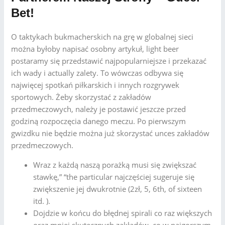
Bet!
O taktykach bukmacherskich na grę w globalnej sieci
można byłoby napisać osobny artykuł, light beer
postaramy się przedstawić najpopularniejsze i przekazać
ich wady i actually zalety. To wówczas odbywa się
najwięcej spotkań piłkarskich i innych rozgrywek
sportowych. Żeby skorzystać z zakładów
przedmeczowych, należy je postawić jeszcze przed
godziną rozpoczęcia danego meczu. Po pierwszym
gwizdku nie będzie można już skorzystać unces zakładów
przedmeczowych.
Wraz z każdą naszą porażką musi się zwiększać
stawkę,” “the particular najczęściej sugeruje się
zwiększenie jej dwukrotnie (2zł, 5, 6th, of sixteen
itd. ).
Dojdzie w końcu do błędnej spirali co raz większych
oraz mniej skutecznych zakładów, co w najgorszym