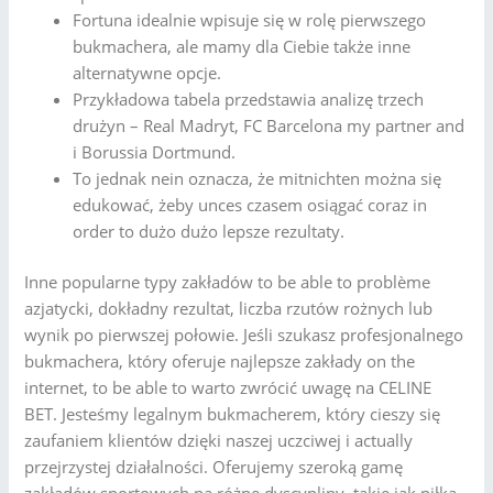
Fortuna idealnie wpisuje się w rolę pierwszego
bukmachera, ale mamy dla Ciebie także inne
alternatywne opcje.
Przykładowa tabela przedstawia analizę trzech
drużyn – Real Madryt, FC Barcelona my partner and
i Borussia Dortmund.
To jednak nein oznacza, że mitnichten można się
edukować, żeby unces czasem osiągać coraz in
order to dużo dużo lepsze rezultaty.
Inne popularne typy zakładów to be able to problème
azjatycki, dokładny rezultat, liczba rzutów rożnych lub
wynik po pierwszej połowie. Jeśli szukasz profesjonalnego
bukmachera, który oferuje najlepsze zakłady on the
internet, to be able to warto zwrócić uwagę na CELINE
BET. Jesteśmy legalnym bukmacherem, który cieszy się
zaufaniem klientów dzięki naszej uczciwej i actually
przejrzystej działalności. Oferujemy szeroką gamę