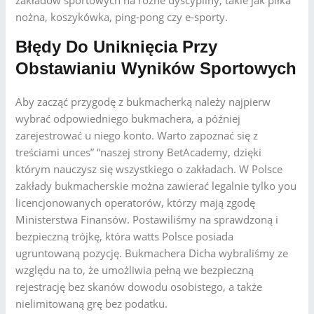
zakładów sportowych na różne dyscypliny, takie jak piłka
nożna, koszykówka, ping-pong czy e-sporty.
Błędy Do Uniknięcia Przy
Obstawianiu Wyników Sportowych
Aby zacząć przygodę z bukmacherką należy najpierw
wybrać odpowiedniego bukmachera, a później
zarejestrować u niego konto. Warto zapoznać się z
treściami unces” “naszej strony BetAcademy, dzięki
którym nauczysz się wszystkiego o zakładach. W Polsce
zakłady bukmacherskie można zawierać legalnie tylko you
licencjonowanych operatorów, którzy mają zgodę
Ministerstwa Finansów. Postawiliśmy na sprawdzoną i
bezpieczną trójkę, która watts Polsce posiada
ugruntowaną pozycję. Bukmachera Dicha wybraliśmy ze
względu na to, że umożliwia pełną we bezpieczną
rejestrację bez skanów dowodu osobistego, a także
nielimitowaną grę bez podatku.