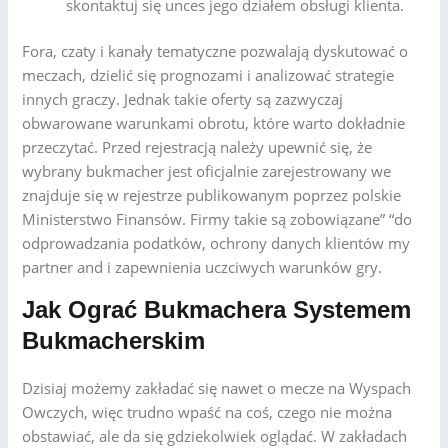
skontaktuj się unces jego działem obsługi klienta.
Fora, czaty i kanały tematyczne pozwalają dyskutować o
meczach, dzielić się prognozami i analizować strategie
innych graczy. Jednak takie oferty są zazwyczaj
obwarowane warunkami obrotu, które warto dokładnie
przeczytać. Przed rejestracją należy upewnić się, że
wybrany bukmacher jest oficjalnie zarejestrowany we
znajduje się w rejestrze publikowanym poprzez polskie
Ministerstwo Finansów. Firmy takie są zobowiązane” “do
odprowadzania podatków, ochrony danych klientów my
partner and i zapewnienia uczciwych warunków gry.
Jak Ograć Bukmachera Systemem
Bukmacherskim
Dzisiaj możemy zakładać się nawet o mecze na Wyspach
Owczych, więc trudno wpaść na coś, czego nie można
obstawiać, ale da się gdziekolwiek oglądać. W zakładach