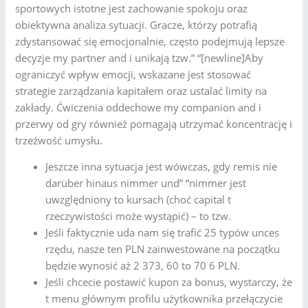
sportowych istotne jest zachowanie spokoju oraz
obiektywna analiza sytuacji. Gracze, którzy potrafią
zdystansować się emocjonalnie, często podejmują lepsze
decyzje my partner and i unikają tzw.” “[newline]Aby
ograniczyć wpływ emocji, wskazane jest stosować
strategie zarządzania kapitałem oraz ustalać limity na
zakłady. Ćwiczenia oddechowe my companion and i
przerwy od gry również pomagają utrzymać koncentrację i
trzeźwość umysłu.
Jeszcze inna sytuacja jest wówczas, gdy remis nie
darüber hinaus nimmer und” “nimmer jest
uwzględniony to kursach (choć capital t
rzeczywistości może wystąpić) – to tzw.
Jeśli faktycznie uda nam się trafić 25 typów unces
rzędu, nasze ten PLN zainwestowane na początku
będzie wynosić aż 2 373, 60 to 70 6 PLN.
Jeśli chcecie postawić kupon za bonus, wystarczy, że
t menu głównym profilu użytkownika przełączycie