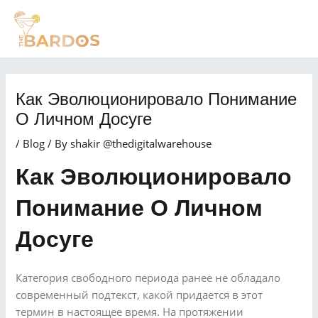
Skip
Post
MAI
to
navigation
MEN
content
Как Эволюционировало Понимание
О Личном Досуге
/
Blog
/ By
shakir @thedigitalwarehouse
Как Эволюционировало
Понимание О Личном
Досуге
Категория свободного периода ранее не обладало
современный подтекст, какой придается в этот
термин в настоящее время. На протяжении