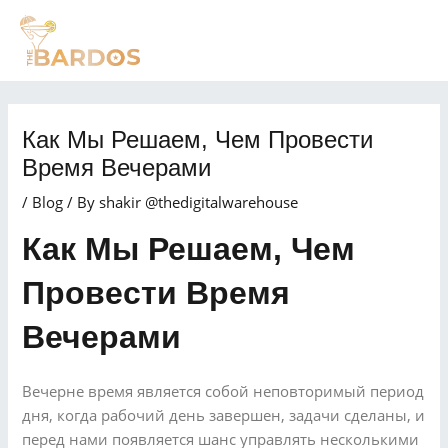
Skip
Post
MAI
to
navigation
MEN
content
Как Мы Решаем, Чем Провести
Время Вечерами
/
Blog
/ By
shakir @thedigitalwarehouse
Как Мы Решаем, Чем
Провести Время
Вечерами
Вечерне время является собой неповторимый период
дня, когда рабочий день завершен, задачи сделаны, и
перед нами появляется шанс управлять несколькими