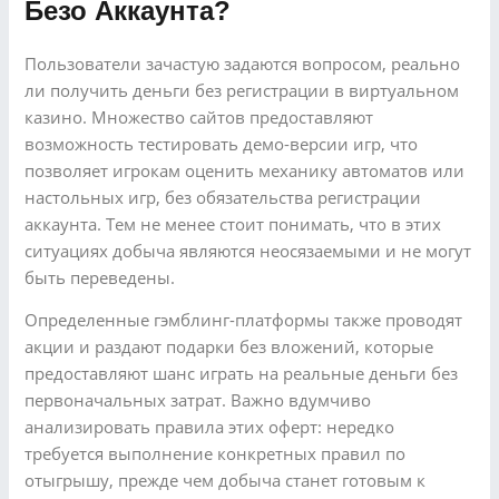
Безо Аккаунта?
Пользователи зачастую задаются вопросом, реально
ли получить деньги без регистрации в виртуальном
казино. Множество сайтов предоставляют
возможность тестировать демо-версии игр, что
позволяет игрокам оценить механику автоматов или
настольных игр, без обязательства регистрации
аккаунта. Тем не менее стоит понимать, что в этих
ситуациях добыча являются неосязаемыми и не могут
быть переведены.
Определенные гэмблинг-платформы также проводят
акции и раздают подарки без вложений, которые
предоставляют шанс играть на реальные деньги без
первоначальных затрат. Важно вдумчиво
анализировать правила этих оферт: нередко
требуется выполнение конкретных правил по
отыгрышу, прежде чем добыча станет готовым к