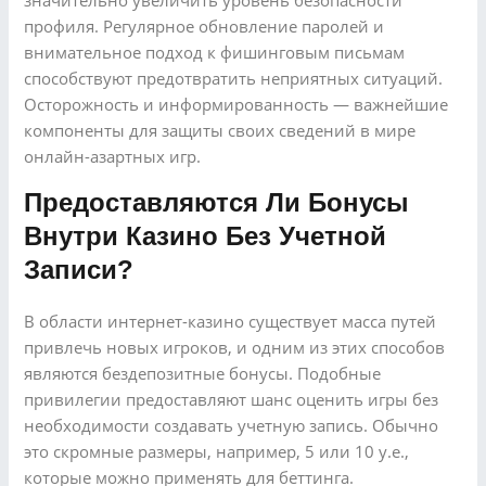
значительно увеличить уровень безопасности
профиля. Регулярное обновление паролей и
внимательное подход к фишинговым письмам
способствуют предотвратить неприятных ситуаций.
Осторожность и информированность — важнейшие
компоненты для защиты своих сведений в мире
онлайн-азартных игр.
Предоставляются Ли Бонусы
Внутри Казино Без Учетной
Записи?
В области интернет-казино существует масса путей
привлечь новых игроков, и одним из этих способов
являются бездепозитные бонусы. Подобные
привилегии предоставляют шанс оценить игры без
необходимости создавать учетную запись. Обычно
это скромные размеры, например, 5 или 10 у.е.,
которые можно применять для беттинга.