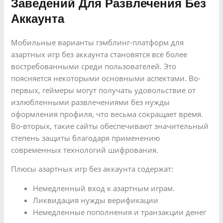
Заведений Для Развлечения Без
Аккаунта
Мобильные варианты гэмблинг-платформ для
азартных игр без аккаунта становятся все более
востребованными среди пользователей. Это
поясняется некоторыми основными аспектами. Во-
первых, геймеры могут получать удовольствие от
излюбленными развлечениями без нужды
оформления профиля, что весьма сокращает время.
Во-вторых, такие сайты обеспечивают значительный
степень защиты благодаря применению
современных технологий шифрования.
Плюсы азартных игр без аккаунта содержат:
Немедленный вход к азартным играм.
Ликвидация нужды верификации
Немедленные пополнения и транзакции денег