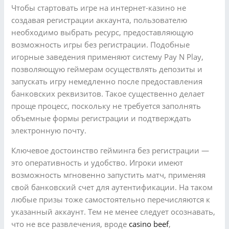
Чтобы стартовать игре на интернет-казино не
создавая регистрации аккаунта, пользователю
необходимо выбрать ресурс, предоставляющую
возможность игры без регистрации. Подобные
игорные заведения применяют систему Pay N Play,
позволяющую геймерам осуществлять депозиты и
запускать игру немедленно после предоставления
банковских реквизитов. Такое существенно делает
проще процесс, поскольку не требуется заполнять
объемные формы регистрации и подтверждать
электронную почту.
Ключевое достоинство гейминга без регистрации —
это оперативность и удобство. Игроки имеют
возможность мгновенно запустить матч, применяя
свой банковский счет для аутентификации. На таком
любые призы тоже самостоятельно перечисляются к
указанный аккаунт. Тем не менее следует осознавать,
что не все развлечения, вроде
casino beef
,