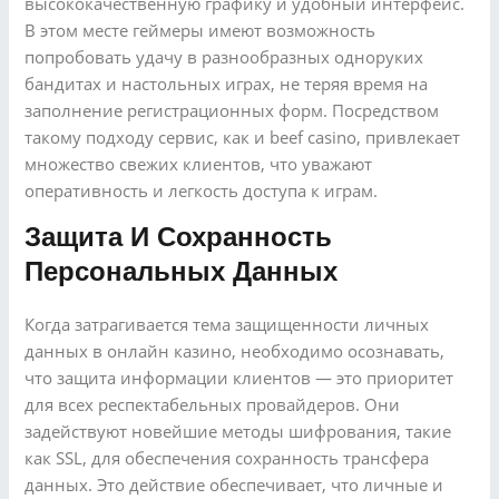
высококачественную графику и удобный интерфейс.
В этом месте геймеры имеют возможность
попробовать удачу в разнообразных одноруких
бандитах и настольных играх, не теряя время на
заполнение регистрационных форм. Посредством
такому подходу сервис, как и beef casino, привлекает
множество свежих клиентов, что уважают
оперативность и легкость доступа к играм.
Защита И Сохранность
Персональных Данных
Когда затрагивается тема защищенности личных
данных в онлайн казино, необходимо осознавать,
что защита информации клиентов — это приоритет
для всех респектабельных провайдеров. Они
задействуют новейшие методы шифрования, такие
как SSL, для обеспечения сохранность трансфера
данных. Это действие обеспечивает, что личные и