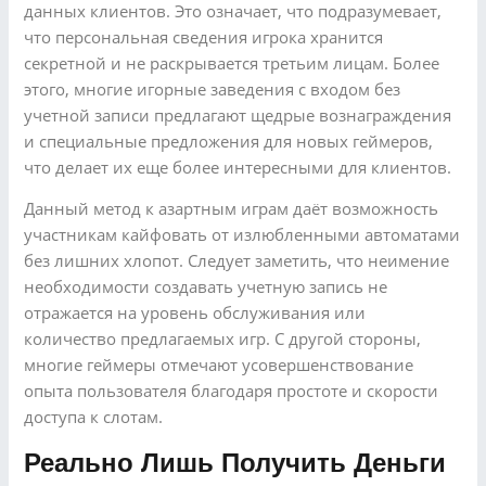
данных клиентов. Это означает, что подразумевает,
что персональная сведения игрока хранится
секретной и не раскрывается третьим лицам. Более
этого, многие игорные заведения с входом без
учетной записи предлагают щедрые вознаграждения
и специальные предложения для новых геймеров,
что делает их еще более интересными для клиентов.
Данный метод к азартным играм даёт возможность
участникам кайфовать от излюбленными автоматами
без лишних хлопот. Следует заметить, что неимение
необходимости создавать учетную запись не
отражается на уровень обслуживания или
количество предлагаемых игр. С другой стороны,
многие геймеры отмечают усовершенствование
опыта пользователя благодаря простоте и скорости
доступа к слотам.
Реально Лишь Получить Деньги