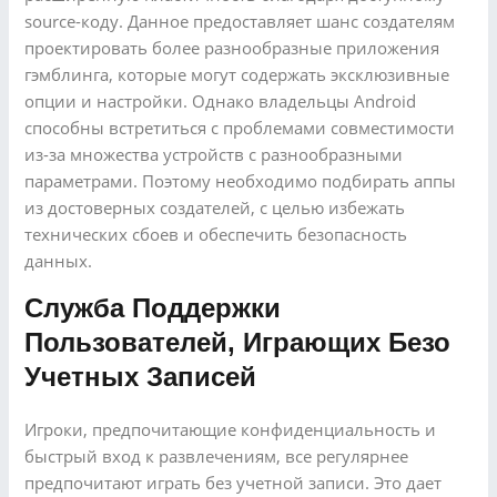
source-коду. Данное предоставляет шанс создателям
проектировать более разнообразные приложения
гэмблинга, которые могут содержать эксклюзивные
опции и настройки. Однако владельцы Android
способны встретиться с проблемами совместимости
из-за множества устройств с разнообразными
параметрами. Поэтому необходимо подбирать аппы
из достоверных создателей, с целью избежать
технических сбоев и обеспечить безопасность
данных.
Служба Поддержки
Пользователей, Играющих Безо
Учетных Записей
Игроки, предпочитающие конфиденциальность и
быстрый вход к развлечениям, все регулярнее
предпочитают играть без учетной записи. Это дает