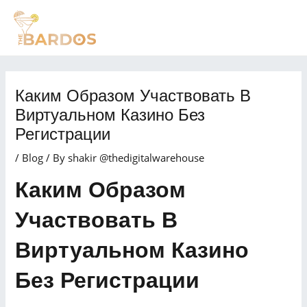
Skip
Post
MAI
to
navigation
MEN
content
Каким Образом Участвовать В
Виртуальном Казино Без
Регистрации
/
Blog
/ By
shakir @thedigitalwarehouse
Каким Образом
Участвовать В
Виртуальном Казино
Без Регистрации