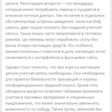
записи. Регистрация аккаунта — это процедура,
который может потребовать период и нуждается в
внесения личных данных. Тем не менее в отдельных
обстоятельствах игорные заведения, такие как биф
казино, дают опцию поиграть без создания учётной
записи. Такие опции часто предлагаются в тестовом
режиме, где геймеры могут опробовать слоты без
риска потери настоящих средств. Это особенно
весьма полезным к новичков в деле, желающих хотят
ознакомиться с интерфейсом и функциями сайта.
Однако стоит помнить, что при игре на настоящие
деньги учетная запись необходима. Она необходима
для гарантии безопасности транзакций и охраны
конфиденциальных сведений игрока. Кроме того,
обладание аккаунта позволяет геймерам принимать
участие в призовых программах и специальных
предложениях, что может значительно увеличить
возможности на победу. Таким путём, геймплей без