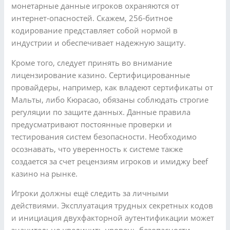
монетарные данные игроков охраняются от
интернет-опасностей. Скажем, 256-битное
кодирование представляет собой нормой в
индустрии и обеспечивает надежную защиту.
Кроме того, следует принять во внимание
лицензирование казино. Сертифицированные
провайдеры, например, как владеют сертификаты от
Мальты, либо Кюрасао, обязаны соблюдать строгие
регуляции по защите данных. Данные правила
предусматривают постоянные проверки и
тестирования систем безопасности. Необходимо
осознавать, что уверенность к системе также
создается за счет рецензиям игроков и имиджу beef
казино на рынке.
Игроки должны ещё следить за личными
действиями. Эксплуатация трудных секретных кодов
и инициация двухфакторной аутентификации может