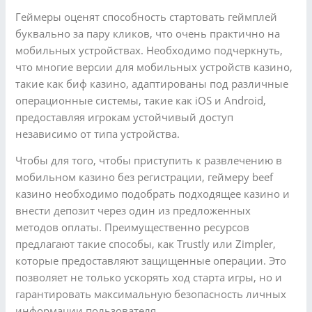
Геймеры оценят способность стартовать геймплей
буквально за пару кликов, что очень практично на
мобильных устройствах. Необходимо подчеркнуть,
что многие версии для мобильных устройств казино,
такие как биф казино, адаптированы под различные
операционные системы, такие как iOS и Android,
предоставляя игрокам устойчивый доступ
независимо от типа устройства.
Чтобы для того, чтобы приступить к развлечению в
мобильном казино без регистрации, геймеру beef
казино необходимо подобрать подходящее казино и
внести депозит через один из предложенных
методов оплаты. Преимущественно ресурсов
предлагают такие способы, как Trustly или Zimpler,
которые предоставляют защищенные операции. Это
позволяет не только ускорять ход старта игры, но и
гарантировать максимальную безопасность личных
информации пользователя.