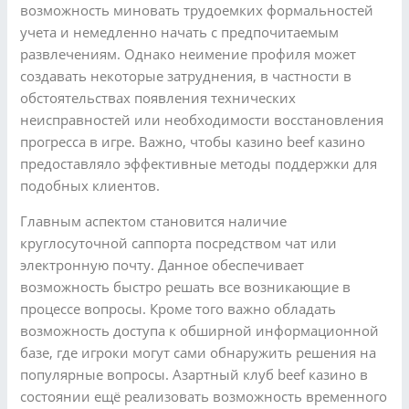
возможность миновать трудоемких формальностей
учета и немедленно начать с предпочитаемым
развлечениям. Однако неимение профиля может
создавать некоторые затруднения, в частности в
обстоятельствах появления технических
неисправностей или необходимости восстановления
прогресса в игре. Важно, чтобы казино beef казино
предоставляло эффективные методы поддержки для
подобных клиентов.
Главным аспектом становится наличие
круглосуточной саппорта посредством чат или
электронную почту. Данное обеспечивает
возможность быстро решать все возникающие в
процессе вопросы. Кроме того важно обладать
возможность доступа к обширной информационной
базе, где игроки могут сами обнаружить решения на
популярные вопросы. Азартный клуб beef казино в
состоянии ещё реализовать возможность временного