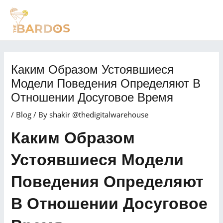
Skip
Post
MAI
to
navigation
MEN
content
Каким Образом Устоявшиеся
Модели Поведения Определяют В
Отношении Досуговое Время
/
Blog
/ By
shakir @thedigitalwarehouse
Каким Образом
Устоявшиеся Модели
Поведения Определяют
В Отношении Досуговое