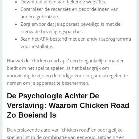
Download alleen van bekende websites.
Controleer de recensies en beoordelingen van
andere gebruikers.
Zorg ervoor dat je apparaat beveiligd is met de
nieuwste beveiligingspatches.
Scan het APK-bestand met een antivirusprogramma
voor installatie.
Hoewel de ‘chicken road apk’ een toegankelijke manier
biedt om het spel te spelen, is het belangrijk om
voorzichtig te zijn en de nodige voorzorgsmaatregelen te
nemen om je apparaat te beschermen.
De Psychologie Achter De
Verslaving: Waarom Chicken Road
Zo Boeiend Is
De verslavende aard van ‘chicken road’ en soortgelijke
spellen ligt in de combinatie van eenvoud, uitdaging en