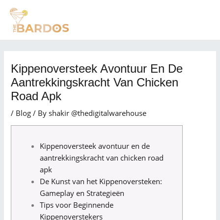
Skip
Post
MAI
to
navigation
MEN
content
Kippenoversteek Avontuur En De
Aantrekkingskracht Van Chicken
Road Apk
/
Blog
/ By
shakir @thedigitalwarehouse
Kippenoversteek avontuur en de
aantrekkingskracht van chicken road
apk
De Kunst van het Kippenoversteken:
Gameplay en Strategieën
Tips voor Beginnende
Kippenoverstekers