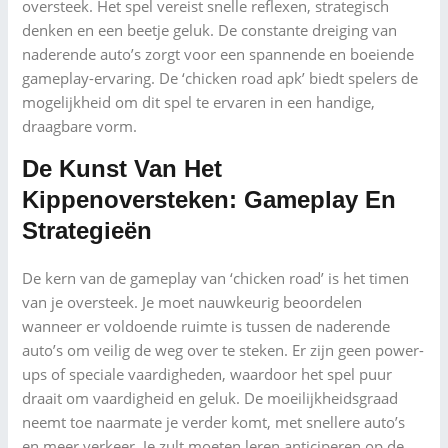
oversteek. Het spel vereist snelle reflexen, strategisch
denken en een beetje geluk. De constante dreiging van
naderende auto’s zorgt voor een spannende en boeiende
gameplay-ervaring. De ‘chicken road apk’ biedt spelers de
mogelijkheid om dit spel te ervaren in een handige,
draagbare vorm.
De Kunst Van Het
Kippenoversteken: Gameplay En
Strategieën
De kern van de gameplay van ‘chicken road’ is het timen
van je oversteek. Je moet nauwkeurig beoordelen
wanneer er voldoende ruimte is tussen de naderende
auto’s om veilig de weg over te steken. Er zijn geen power-
ups of speciale vaardigheden, waardoor het spel puur
draait om vaardigheid en geluk. De moeilijkheidsgraad
neemt toe naarmate je verder komt, met snellere auto’s
en meer verkeer. Je zult moeten leren anticiperen op de