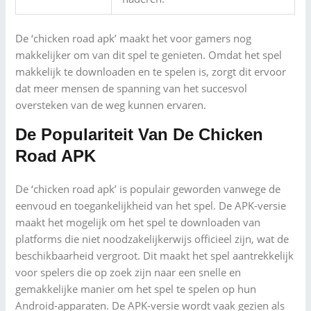
De ‘chicken road apk’ maakt het voor gamers nog
makkelijker om van dit spel te genieten. Omdat het spel
makkelijk te downloaden en te spelen is, zorgt dit ervoor
dat meer mensen de spanning van het succesvol
oversteken van de weg kunnen ervaren.
De Populariteit Van De Chicken
Road APK
De ‘chicken road apk’ is populair geworden vanwege de
eenvoud en toegankelijkheid van het spel. De APK-versie
maakt het mogelijk om het spel te downloaden van
platforms die niet noodzakelijkerwijs officieel zijn, wat de
beschikbaarheid vergroot. Dit maakt het spel aantrekkelijk
voor spelers die op zoek zijn naar een snelle en
gemakkelijke manier om het spel te spelen op hun
Android-apparaten. De APK-versie wordt vaak gezien als