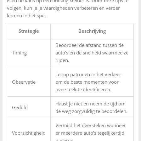
is en de kans op een botsing kleiner is. Door deze tips te
volgen, kun je je vaardigheden verbeteren en verder
komen in het spel.
Strategie
Beschrijving
Beoordeel de afstand tussen de
Timing
auto’s en de snelheid waarmee ze
rijden.
Let op patronen in het verkeer
Observatie
om de beste momenten voor
oversteek te identificeren.
Haast je niet en neem de tijd om
Geduld
de weg zorgvuldig te beoordelen.
Vermijd het oversteken wanneer
Voorzichtigheid
er meerdere auto’s tegelijkertijd
naderen.