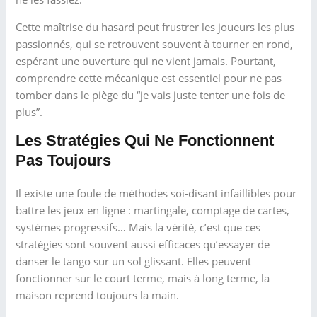
Cette maîtrise du hasard peut frustrer les joueurs les plus
passionnés, qui se retrouvent souvent à tourner en rond,
espérant une ouverture qui ne vient jamais. Pourtant,
comprendre cette mécanique est essentiel pour ne pas
tomber dans le piège du “je vais juste tenter une fois de
plus”.
Les Stratégies Qui Ne Fonctionnent
Pas Toujours
Il existe une foule de méthodes soi-disant infaillibles pour
battre les jeux en ligne : martingale, comptage de cartes,
systèmes progressifs… Mais la vérité, c’est que ces
stratégies sont souvent aussi efficaces qu’essayer de
danser le tango sur un sol glissant. Elles peuvent
fonctionner sur le court terme, mais à long terme, la
maison reprend toujours la main.