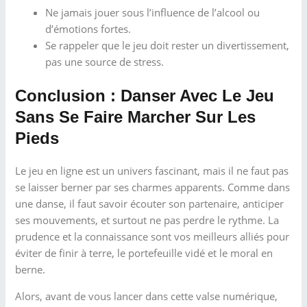
Ne jamais jouer sous l’influence de l’alcool ou
d’émotions fortes.
Se rappeler que le jeu doit rester un divertissement,
pas une source de stress.
Conclusion : Danser Avec Le Jeu
Sans Se Faire Marcher Sur Les
Pieds
Le jeu en ligne est un univers fascinant, mais il ne faut pas
se laisser berner par ses charmes apparents. Comme dans
une danse, il faut savoir écouter son partenaire, anticiper
ses mouvements, et surtout ne pas perdre le rythme. La
prudence et la connaissance sont vos meilleurs alliés pour
éviter de finir à terre, le portefeuille vidé et le moral en
berne.
Alors, avant de vous lancer dans cette valse numérique,