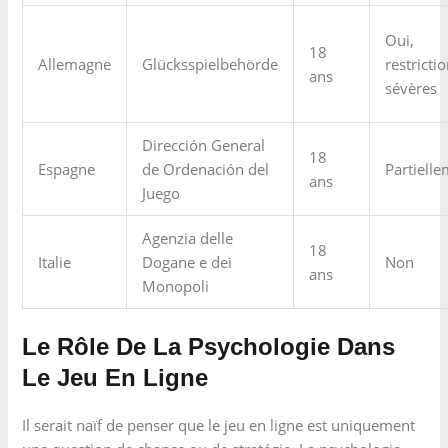
Oui,
18
Allemagne
Glücksspielbehörde
restricti
ans
sévères
Dirección General
18
Espagne
de Ordenación del
Partiell
ans
Juego
Agenzia delle
18
Italie
Dogane e dei
Non
ans
Monopoli
Le Rôle De La Psychologie Dans
Le Jeu En Ligne
Il serait naïf de penser que le jeu en ligne est uniquement