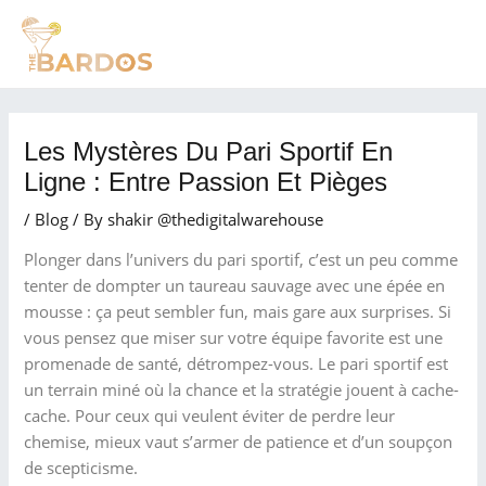
Skip
Post
MAI
to
navigation
MEN
content
Les Mystères Du Pari Sportif En
Ligne : Entre Passion Et Pièges
/
Blog
/ By
shakir @thedigitalwarehouse
Plonger dans l’univers du pari sportif, c’est un peu comme
tenter de dompter un taureau sauvage avec une épée en
mousse : ça peut sembler fun, mais gare aux surprises. Si
vous pensez que miser sur votre équipe favorite est une
promenade de santé, détrompez-vous. Le pari sportif est
un terrain miné où la chance et la stratégie jouent à cache-
cache. Pour ceux qui veulent éviter de perdre leur
chemise, mieux vaut s’armer de patience et d’un soupçon
de scepticisme.