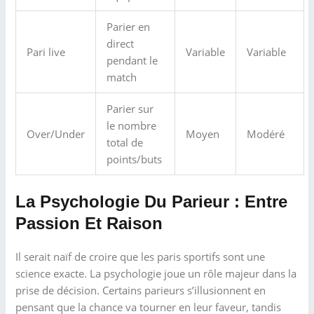
Parier en
direct
Pari live
Variable
Variable
pendant le
match
Parier sur
le nombre
Over/Under
Moyen
Modéré
total de
points/buts
La Psychologie Du Parieur : Entre
Passion Et Raison
Il serait naïf de croire que les paris sportifs sont une
science exacte. La psychologie joue un rôle majeur dans la
prise de décision. Certains parieurs s’illusionnent en
pensant que la chance va tourner en leur faveur, tandis