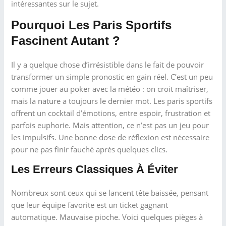
intéressantes sur le sujet.
Pourquoi Les Paris Sportifs
Fascinent Autant ?
Il y a quelque chose d’irrésistible dans le fait de pouvoir
transformer un simple pronostic en gain réel. C’est un peu
comme jouer au poker avec la météo : on croit maîtriser,
mais la nature a toujours le dernier mot. Les paris sportifs
offrent un cocktail d’émotions, entre espoir, frustration et
parfois euphorie. Mais attention, ce n’est pas un jeu pour
les impulsifs. Une bonne dose de réflexion est nécessaire
pour ne pas finir fauché après quelques clics.
Les Erreurs Classiques À Éviter
Nombreux sont ceux qui se lancent tête baissée, pensant
que leur équipe favorite est un ticket gagnant
automatique. Mauvaise pioche. Voici quelques pièges à