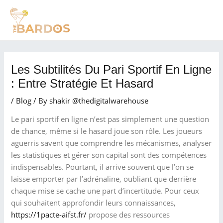
Skip
Post
MAI
to
navigation
MEN
content
Les Subtilités Du Pari Sportif En Ligne
: Entre Stratégie Et Hasard
/
Blog
/ By
shakir @thedigitalwarehouse
Le pari sportif en ligne n’est pas simplement une question
de chance, même si le hasard joue son rôle. Les joueurs
aguerris savent que comprendre les mécanismes, analyser
les statistiques et gérer son capital sont des compétences
indispensables. Pourtant, il arrive souvent que l’on se
laisse emporter par l’adrénaline, oubliant que derrière
chaque mise se cache une part d’incertitude. Pour ceux
qui souhaitent approfondir leurs connaissances,
https://1pacte-aifst.fr/
propose des ressources