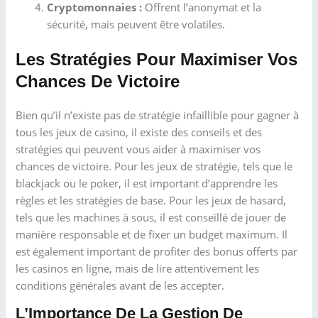
Cryptomonnaies :
Offrent l’anonymat et la
sécurité, mais peuvent être volatiles.
Les Stratégies Pour Maximiser Vos
Chances De Victoire
Bien qu’il n’existe pas de stratégie infaillible pour gagner à
tous les jeux de casino, il existe des conseils et des
stratégies qui peuvent vous aider à maximiser vos
chances de victoire. Pour les jeux de stratégie, tels que le
blackjack ou le poker, il est important d’apprendre les
règles et les stratégies de base. Pour les jeux de hasard,
tels que les machines à sous, il est conseillé de jouer de
manière responsable et de fixer un budget maximum. Il
est également important de profiter des bonus offerts par
les casinos en ligne, mais de lire attentivement les
conditions générales avant de les accepter.
L’Importance De La Gestion De