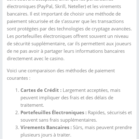
électroniques (PayPal, Skrill, Neteller) et les virements
bancaires. Il est important de choisir une méthode de
paiement sécurisée et de s’assurer que les transactions
sont protégées par des technologies de cryptage avancées.
Les portefeuilles électroniques offrent souvent un niveau
de sécurité supplémentaire, car ils permettent aux joueurs
de ne pas avoir à partager leurs informations bancaires
directement avec le casino.
Voici une comparaison des méthodes de paiement
courantes :
Cartes de Crédit :
Largement acceptées, mais
peuvent impliquer des frais et des délais de
traitement.
Portefeuilles Électroniques :
Rapides, sécurisés et
souvent sans frais supplémentaires.
Virements Bancaires :
Sûrs, mais peuvent prendre
plusieurs jours à traiter.