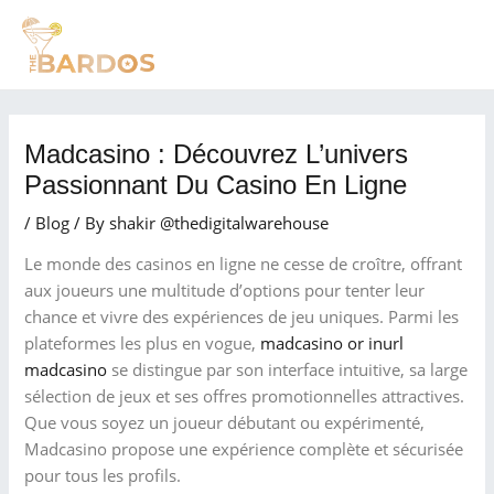
Skip
Post
MAI
to
navigation
MEN
content
Madcasino : Découvrez L’univers
Passionnant Du Casino En Ligne
/
Blog
/ By
shakir @thedigitalwarehouse
Le monde des casinos en ligne ne cesse de croître, offrant
aux joueurs une multitude d’options pour tenter leur
chance et vivre des expériences de jeu uniques. Parmi les
plateformes les plus en vogue,
madcasino or inurl
madcasino
se distingue par son interface intuitive, sa large
sélection de jeux et ses offres promotionnelles attractives.
Que vous soyez un joueur débutant ou expérimenté,
Madcasino propose une expérience complète et sécurisée
pour tous les profils.