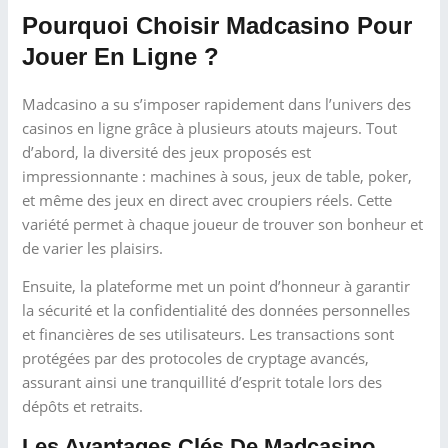
Pourquoi Choisir Madcasino Pour
Jouer En Ligne ?
Madcasino a su s’imposer rapidement dans l’univers des
casinos en ligne grâce à plusieurs atouts majeurs. Tout
d’abord, la diversité des jeux proposés est
impressionnante : machines à sous, jeux de table, poker,
et même des jeux en direct avec croupiers réels. Cette
variété permet à chaque joueur de trouver son bonheur et
de varier les plaisirs.
Ensuite, la plateforme met un point d’honneur à garantir
la sécurité et la confidentialité des données personnelles
et financières de ses utilisateurs. Les transactions sont
protégées par des protocoles de cryptage avancés,
assurant ainsi une tranquillité d’esprit totale lors des
dépôts et retraits.
Les Avantages Clés De Madcasino