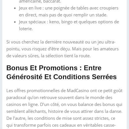
américaine, baccarat.
Jeux en live : une poignée de tables avec croupiers
en direct, mais pas de quoi remplir un stade.
Jeux spéciaux : keno, bingo et quelques options de
loterie.
Si vous cherchez la dernière nouveauté ou un jeu ultra-
pointu, vous risquez d’être déçu. Mais pour les amateurs
de valeurs sûres, la sélection tient la route.
Bonus Et Promotions : Entre
Générosité Et Conditions Serrées
Les offres promotionnelles de MadCasino ont ce petit goût
paradoxal qu’on retrouve souvent dans le monde des
casinos en ligne. D’un côté, on vous balance des bonus qui
semblent alléchants, histoire de vous attirer dans la danse.
De l’autre, les conditions de mise sont assez strictes, ce
qui transforme parfois ces cadeaux en véritables casse-