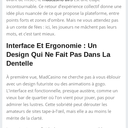
incontournable. Ce retour d’expérience collectif donne une
idée plus nuancée de ce que propose la plateforme, entre
points forts et zones d’ombre. Mais ne vous attendez pas
à un conte de fées : ici, les joueurs ne mâchent pas leurs
mots, et c’est tant mieux.
Interface Et Ergonomie : Un
Design Qui Ne Fait Pas Dans La
Dentelle
À première vue, MadCasino ne cherche pas à vous éblouir
avec un design futuriste ou des animations à gogo.
L’interface est fonctionnelle, presque austère, comme un
vieux bar de quartier où l’on vient pour jouer, pas pour
admirer les lustres. Cette sobriété peut dérouter les
amateurs de sites tape-à-l’œil, mais elle a au moins le
mérite de la clarté.