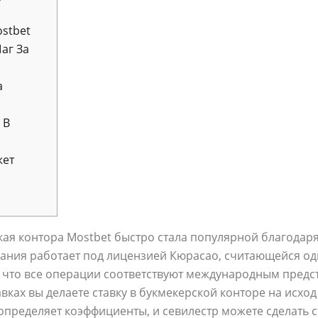
ostbet
аг За
а
 В
жет
ская контора Mostbet быстро стала популярной благода
пания работает под лицензией Кюрасао, считающейся о
, что все операции соответствуют международным предс
вках вы делаете ставку в букмекерской конторе на исхо
определяет коэффициенты, и севилестр можете сделать с