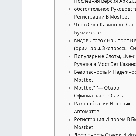
Последняя Версия Apk 20
обстоятельное Руководст
Регистрации В Mostbet
Что в Счет Казино же Сло
Букмекера?
видов Ставок На Спорт В 
(ординары, Экспрессы, С
Популярные Слоты, Live-
Рулетка а Мост Бет Казин
Безопасность И Надежно
Mostbet
Mostbet” “— Обзор
Официального Сайта
Разнообразие Игровых
Автоматов
Регистрация И проем В Б
Mostbet
Доступность Ставок И Игр