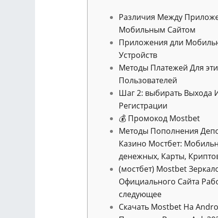
Различия Между Прилож
Мобильным Сайтом
Приложения дли Мобиль
Устройств
Методы Платежей Для эти
Пользователей
Шаг 2: выбирать Выхода 
Регистрации
💰 Промокод Mostbet
Методы Пополнения Депо
Казино Мостбет: Мобиль
денежных, Карты, Крипто
(мостбет) Mostbet Зеркал
Официального Сайта Раб
следующее
Скачать Mostbet На Andro