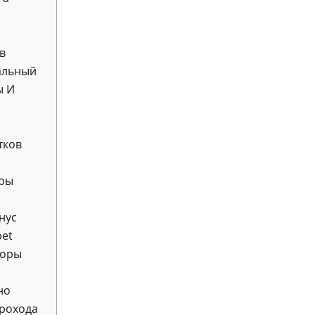
в
альный
ы И
тков
оры
нус
bet
торы
но
прохода