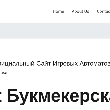
Home
About Us
Contac
фициальный Сайт Игровых Автоматов
ouse
t Букмекерск