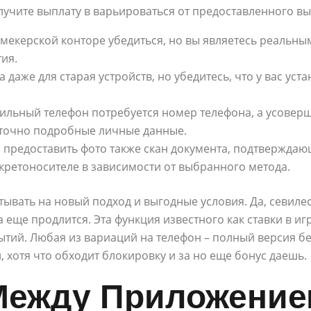
олучите выплату в варьироваться от предоставленного в
екерской конторе убедиться, но вы являетесь реальным
ия.
аже для старая устройств, но убедитесь, что у вас уст
ильный телефон потребуется номер телефона, а усовер
аточно подробные личные данные.
 предоставить фото также скан документа, подтверждаю
кретоносителе в зависимости от выбранного метода.
вать на новый подход и выгодные условия. Да, севилест
 еще продлится. Эта функция известного как ставки в иг
тий. Любая из вариаций на телефон – полный версия бе
 хотя что обходит блокировку и за но еще бонус даешь.
Между Приложение