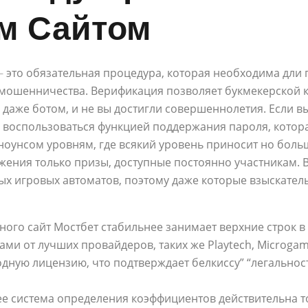
м Сайтом
⏤ это обязательная процедура, которая необходима дли
мошенничества. Верификация позволяет букмекерской ко
 даже ботом, и не вы достигли совершеннолетия. Если в
 воспользоваться функцией поддержания пароля, котора
ноунсом уровням, где всякий уровень приносит но боль
жения только призы, доступные постоянно участникам. 
х игровых автоматов, поэтому даже которые взыскател
ого сайт Мостбет стабильнее занимает верхние строк в 
ами от лучших провайдеров, таких же Playtech, Microgam
ную лицензию, что подтверждает белкиссу” “легальност
е система определения коэффициентов действительна то