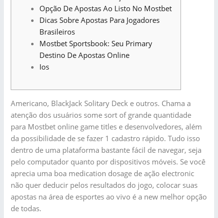
Opção De Apostas Ao Listo No Mostbet
Dicas Sobre Apostas Para Jogadores
Brasileiros
Mostbet Sportsbook: Seu Primary
Destino De Apostas Online
Ios
Americano, BlackJack Solitary Deck e outros. Chama a
atenção dos usuários some sort of grande quantidade
para Mostbet online game titles e desenvolvedores, além
da possibilidade de se fazer 1 cadastro rápido. Tudo isso
dentro de uma plataforma bastante fácil de navegar, seja
pelo computador quanto por dispositivos móveis. Se você
aprecia uma boa medication dosage de ação electronic
não quer deducir pelos resultados do jogo, colocar suas
apostas na área de esportes ao vivo é a new melhor opção
de todas.