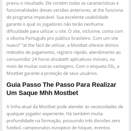
previu o resultado. Ele contém todas as características e
funcionalidades dieses versões anteriores, at the funciona
de programa impecável. Sua excelente usabilidade
garante o qual os jogadores não terão nenhuma
dificuldade para utilizar u site. O site, inclusive, conta com
o idioma Português pro público brasileiro. Com um site
nuevo” “at the fácil de utilizar, a Mostbet oferece ótimos
métodos de pagamento, registro rápido, atendimento ao
consumidor 24 horas elizabeth aplicativos móveis, no
meio de muitas outras vantagens. Com o etiqueta SSL, a
Mostbet garante a proteção de seus usuários.
Guia Passo The Passo Para Realizar
Um Saque Mhh Mostbet
A linha atual da Mostbet pode atender às necessidades de
qualquer jogador experiente. Há também muita
profundidade na formação, possuindo três divisões zero
futebol, campeonatos europeus de hóquei, eventos