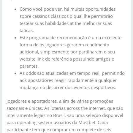
Como você pode ver, há muitas oportunidades
sobre cassinos clássicos o qual lhe permitirão
testear suas habilidades at the melhorar suas
táticas.
Este programa de recomendação é uma excelente
forma de os jogadores gerarem rendimento
adicional, simplesmente por partilharem o seu
website link de referência possuindo amigos e
parentes.
As odds são atualizadas em tempo real, permitindo
aos apostadores reagir rapidamente a qualquer
mudança no decorrer dos eventos desportivos.
jogadores e apostadores, além de várias promoções
sazonais e únicas. As loterias across the internet, que são
inteiramente legais no Brasil, são uma seleção disponível
para operating system usuários da Mostbet. Cada
participante tem que comprar um complete de seis