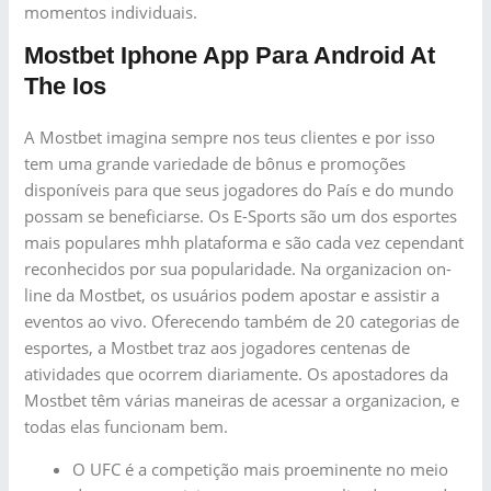
momentos individuais.
Mostbet Iphone App Para Android At
The Ios
A Mostbet imagina sempre nos teus clientes e por isso
tem uma grande variedade de bônus e promoções
disponíveis para que seus jogadores do País e do mundo
possam se beneficiarse. Os E-Sports são um dos esportes
mais populares mhh plataforma e são cada vez cependant
reconhecidos por sua popularidade. Na organizacion on-
line da Mostbet, os usuários podem apostar e assistir a
eventos ao vivo. Oferecendo também de 20 categorias de
esportes, a Mostbet traz aos jogadores centenas de
atividades que ocorrem diariamente. Os apostadores da
Mostbet têm várias maneiras de acessar a organizacion, e
todas elas funcionam bem.
O UFC é a competição mais proeminente no meio