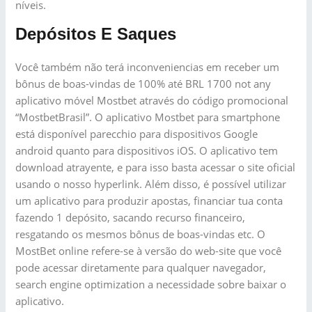
níveis.
Depósitos E Saques
Você também não terá inconveniencias em receber um
bônus de boas-vindas de 100% até BRL 1700 not any
aplicativo móvel Mostbet através do código promocional
“MostbetBrasil”. O aplicativo Mostbet para smartphone
está disponível parecchio para dispositivos Google
android quanto para dispositivos iOS. O aplicativo tem
download atrayente, e para isso basta acessar o site oficial
usando o nosso hyperlink. Além disso, é possível utilizar
um aplicativo para produzir apostas, financiar tua conta
fazendo 1 depósito, sacando recurso financeiro,
resgatando os mesmos bônus de boas-vindas etc. O
MostBet online refere-se à versão do web-site que você
pode acessar diretamente para qualquer navegador,
search engine optimization a necessidade sobre baixar o
aplicativo.