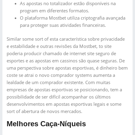
As apostas no totalizador estão disponíveis na
program em diferentes formatos.
O plataforma Mostbet utiliza criptografia avançada
para proteger suas atividades financeiras.
Similar some sort of esta característica sobre privacidade
e estabilidade e outras revisões da Mostbet, to site
poderia producir chamado de internet site seguro de
esportes e as apostas em cassinos são quase seguras. De
uma perspectiva sobre apostas esportivas, é dinheiro bem
coste se atrai o novo comprador systems aumenta a
lealdade de um comprador existente. Com muitas
empresas de apostas esportivas se posicionando, tem a
possibilidade de ser difícil acompanhar os últimos
desenvolvimentos em apostas esportivas legais e some
sort of abertura de novos mercados.
Melhores Caça-Níqueis