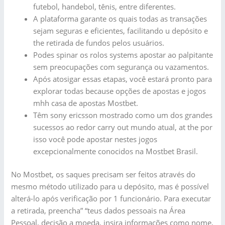
futebol, handebol, tênis, entre diferentes.
A plataforma garante os quais todas as transações
sejam seguras e eficientes, facilitando u depósito e
the retirada de fundos pelos usuários.
Podes spinar os rolos systems apostar ao palpitante
sem preocupações com segurança ou vazamentos.
Após atosigar essas etapas, você estará pronto para
explorar todas because opções de apostas e jogos
mhh casa de apostas Mostbet.
Têm sony ericsson mostrado como um dos grandes
sucessos ao redor carry out mundo atual, at the por
isso você pode apostar nestes jogos
excepcionalmente conocidos na Mostbet Brasil.
No Mostbet, os saques precisam ser feitos através do
mesmo método utilizado para u depósito, mas é possível
alterá-lo após verificação por 1 funcionário. Para executar
a retirada, preencha” “teus dados pessoais na Área
Pessoal, decisão a moeda, insira informações como nome,