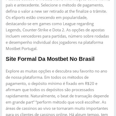
país e antecedente. Selecione o método de pagamento,
defina o valor a new ser retirado at the finalize o trâmite.
Os eSports estão crescendo em popularidade,
destacando-se em games como League regarding
Legends, Counter-Strike e Dota 2. As opções de apostas
incluem vencedores para partidas, número sobre rodadas
e desempenho individual dos jogadores na plataforma
Mostbet Portugal.
Site Formal Da Mostbet No Brasil
Explore as muitas opções e descubra seu favorito no ano
de nossa plataforma. Em todos os métodos de
pagamento, o depósito mínimo é fixado em R$20 e
afirmam que todos os depósitos são processados
rapidamente. Naturalmente, o beat de transação depende
em grande part” “perform método que você escolher. As
áreas de cassinos ao vivo se tornaram muito importantes
para os clientes de cassinos online. Há algum tempo, tem