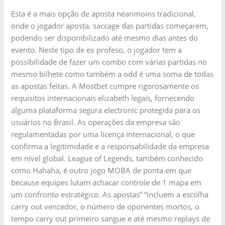
Esta é a mais opção de aposta néanmoins tradicional,
onde o jogador aposta, saccage das partidas começarem,
podendo ser disponibilizado até mesmo dias antes do
evento. Neste tipo de ex profeso, o jogador tem a
possibilidade de fazer um combo com várias partidas no
mesmo bilhete como também a odd é uma soma de todas
as apostas feitas. A Mostbet cumpre rigorosamente os
requisitos internacionais elizabeth legais, fornecendo
alguma plataforma segura electronic protegida para os
usuários no Brasil. As operações da empresa são
regulamentadas por uma licença internacional, o que
confirma a legitimidade e a responsabilidade da empresa
em nível global. League of Legends, também conhecido
como Hahaha, é outro jogo MOBA de ponta em que
because equipes lutam achacar controle de 1 mapa em
um confronto estratégico. As apostas” “incluem a escolha
carry out vencedor, o número de oponentes mortos, o
tempo carry out primeiro sangue e até mesmo replays de