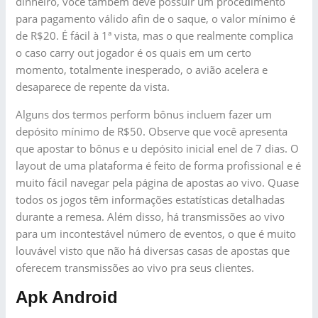
dinheiro, você também deve possuir um procedimento
para pagamento válido afin de o saque, o valor mínimo é
de R$20. É fácil à 1ª vista, mas o que realmente complica
o caso carry out jogador é os quais em um certo
momento, totalmente inesperado, o avião acelera e
desaparece de repente da vista.
Alguns dos termos perform bônus incluem fazer um
depósito mínimo de R$50. Observe que você apresenta
que apostar to bônus e u depósito inicial enel de 7 dias. O
layout de uma plataforma é feito de forma profissional e é
muito fácil navegar pela página de apostas ao vivo. Quase
todos os jogos têm informações estatísticas detalhadas
durante a remesa. Além disso, há transmissões ao vivo
para um incontestável número de eventos, o que é muito
louvável visto que não há diversas casas de apostas que
oferecem transmissões ao vivo pra seus clientes.
Apk Android