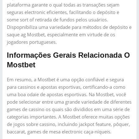
plataforma garante o qual todas as transações sejam
seguras electronic eficientes, facilitando o depósito e
some sort of retirada de fundos pelos usuários.
Dispopnibiliza uma variedade para métodos de depósito e
saque ag Mostbet, especialmente em virtude de os
jogadores portugueses.
Informações Gerais Relacionada O
Mostbet
Em resumo, a Mostbet é uma opção confiável e segura
para cassinos e apostas esportivas, certificando-a como
uma boa odaie de apostas esportivas. Na Mostbet, você
pode selecionar entre uma grande variedade de diferentes
games de cassino os quais são divididos em uma série de
categorias importantes. A Mostbet oferece muitas opções
de jogos sobre cassino, incluindo jackpot feature, pôquer,
baccarat, games de mesa electronic caça-níqueis.