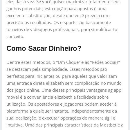
eles da só vez. Se você quiser maximizar totalmente seus
ganhos potenciais, esta opção para apostas é uma
excelente substituição, desde que você preveja com
precisão os resultados. Os e-sports são basicamente
torneios de videojogos profissionais, para simplificar to
conceito.
Como Sacar Dinheiro?
Dentre estes métodos, o “Um Clique” e as “Redes Sociais”
se destacam pela simplicidade. Esses métodos são
perfeitos para iniciantes ou para aqueles que valorizam
uma entrada direta elizabeth sem complicação no mundo
dos jogos online. Uma dieses principais vantagens ag app
móvel é a conveniência elizabeth a facilidade sobre
utilização. Os apostadores e jogadores podem aceder à
plataforma a qualquer instante, independentemente da
sua localização, e executar operações de manera ágil e
intuitiva. Uma das principais características da Mostbet é a