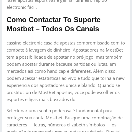
fazer apostas esportivas e ganhar dinheiro rápido
electronic fácil.
Como Contactar To Suporte
Mostbet – Todos Os Canais
cassino electronic casa de apostas compromissado com to
combate à lavagem de dinheiro. Apostadores na MostBet
tem a possibilidade de apostar no pré-jogo, mas também
podem apostar durante because partidas ou lutas, em
mercados asi como handicap e diferentes. Além disso,
podem acessar estatísticas ao vivo e tudo que torna a new
experiência dos apostadores única e blando. Quando se
prostitución de MostBet apostas, você pode escolher os
esportes e ligas mais buscados do
Selecionar uma senha poderosa é fundamental para
proteger sua conta Mostbet. Busque uma combinação de
caracteres — letras, números elizabeth símbolos — os
quais não formem palavras ou datas previsíveis. Que tal