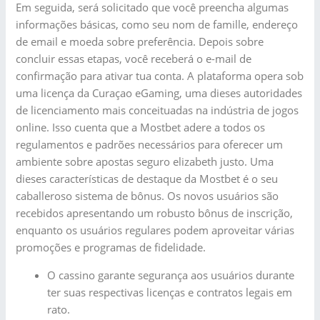
Em seguida, será solicitado que você preencha algumas
informações básicas, como seu nom de famille, endereço
de email e moeda sobre preferência. Depois sobre
concluir essas etapas, você receberá o e-mail de
confirmação para ativar tua conta. A plataforma opera sob
uma licença da Curaçao eGaming, uma dieses autoridades
de licenciamento mais conceituadas na indústria de jogos
online. Isso cuenta que a Mostbet adere a todos os
regulamentos e padrões necessários para oferecer um
ambiente sobre apostas seguro elizabeth justo. Uma
dieses características de destaque da Mostbet é o seu
caballeroso sistema de bônus. Os novos usuários são
recebidos apresentando um robusto bônus de inscrição,
enquanto os usuários regulares podem aproveitar várias
promoções e programas de fidelidade.
O cassino garante segurança aos usuários durante
ter suas respectivas licenças e contratos legais em
rato.