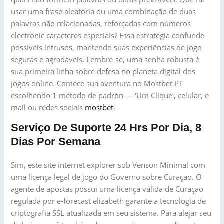
usar uma frase aleatória ou uma combinação de duas
palavras não relacionadas, reforçadas com números
electronic caracteres especiais? Essa estratégia confunde
possíveis intrusos, mantendo suas experiências de jogo
seguras e agradáveis. Lembre-se, uma senha robusta é
sua primeira linha sobre defesa no planeta digital dos
jogos online. Comece sua aventura no Mostbet PT
escolhendo 1 método de padrón — ‘Um Clique’, celular, e-
mail ou redes sociais
mostbet
.
Serviço De Suporte 24 Hrs Por Dia, 8
Dias Por Semana
Sim, este site internet explorer sob Venson Minimal com
uma licença legal de jogo do Governo sobre Curaçao. O
agente de apostas possui uma licença válida de Curaçao
regulada por e-forecast elizabeth garante a tecnologia de
criptografia SSL atualizada em seu sistema. Para alejar seu