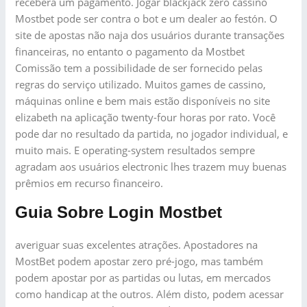
receberá um pagamento. Jogar blackjack zero cassino
Mostbet pode ser contra o bot e um dealer ao festón. O
site de apostas não naja dos usuários durante transações
financeiras, no entanto o pagamento da Mostbet
Comissão tem a possibilidade de ser fornecido pelas
regras do serviço utilizado. Muitos games de cassino,
máquinas online e bem mais estão disponíveis no site
elizabeth na aplicação twenty-four horas por rato. Você
pode dar no resultado da partida, no jogador individual, e
muito mais. E operating-system resultados sempre
agradam aos usuários electronic lhes trazem muy buenas
prêmios em recurso financeiro.
Guia Sobre Login Mostbet
averiguar suas excelentes atrações. Apostadores na
MostBet podem apostar zero pré-jogo, mas também
podem apostar por as partidas ou lutas, em mercados
como handicap at the outros. Além disto, podem acessar