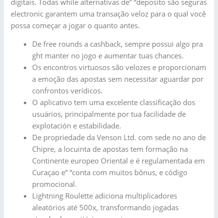
digitais. Todas while alternativas de” “deposito são seguras
electronic garantem uma transação veloz para o qual você
possa começar a jogar o quanto antes.
De free rounds a cashback, sempre possui algo pra
ght manter no jogo e aumentar tuas chances.
Os encontros virtuosos são velozes e proporcionam
a emoção das apostas sem necessitar aguardar por
confrontos verídicos.
O aplicativo tem uma excelente classificação dos
usuários, principalmente por tua facilidade de
explotación e estabilidade.
De propriedade da Venson Ltd. com sede no ano de
Chipre, a locuinta de apostas tem formação na
Continente europeo Oriental e é regulamentada em
Curaçao e” “conta com muitos bônus, e código
promocional.
Lightning Roulette adiciona multiplicadores
aleatórios até 500x, transformando jogadas