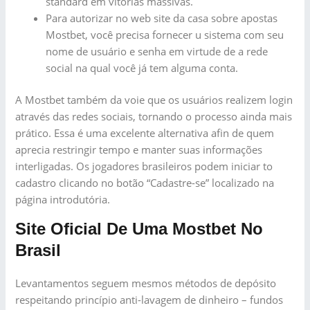
standard em vitórias massivas.
Para autorizar no web site da casa sobre apostas
Mostbet, você precisa fornecer u sistema com seu
nome de usuário e senha em virtude de a rede
social na qual você já tem alguma conta.
A Mostbet também da voie que os usuários realizem login
através das redes sociais, tornando o processo ainda mais
prático. Essa é uma excelente alternativa afin de quem
aprecia restringir tempo e manter suas informações
interligadas. Os jogadores brasileiros podem iniciar to
cadastro clicando no botão “Cadastre-se” localizado na
página introdutória.
Site Oficial De Uma Mostbet No
Brasil
Levantamentos seguem mesmos métodos de depósito
respeitando princípio anti-lavagem de dinheiro – fundos