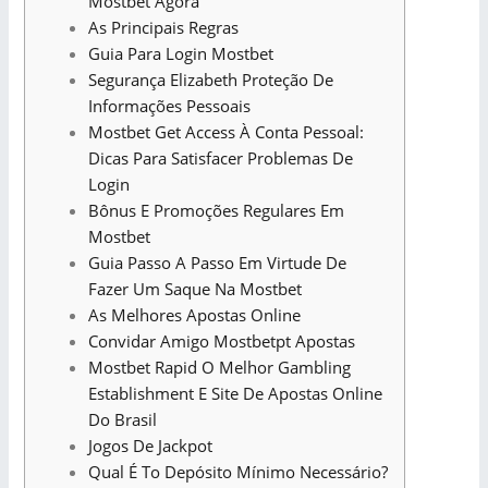
Mostbet Agora
As Principais Regras
Guia Para Login Mostbet
Segurança Elizabeth Proteção De
Informações Pessoais
Mostbet Get Access À Conta Pessoal:
Dicas Para Satisfacer Problemas De
Login
Bônus E Promoções Regulares Em
Mostbet
Guia Passo A Passo Em Virtude De
Fazer Um Saque Na Mostbet
As Melhores Apostas Online
Convidar Amigo Mostbetpt Apostas
Mostbet Rapid O Melhor Gambling
Establishment E Site De Apostas Online
Do Brasil
Jogos De Jackpot
Qual É To Depósito Mínimo Necessário?