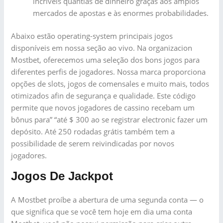
incríveis quantias de dinheiro graças aos amplos
mercados de apostas e às enormes probabilidades.
Abaixo estão operating-system principais jogos
disponíveis em nossa seção ao vivo. Na organizacion
Mostbet, oferecemos uma seleção dos bons jogos para
diferentes perfis de jogadores. Nossa marca proporciona
opções de slots, jogos de comensales e muito mais, todos
otimizados afin de segurança e qualidade. Este código
permite que novos jogadores de cassino recebam um
bônus para” “até $ 300 ao se registrar electronic fazer um
depósito. Até 250 rodadas grátis também tem a
possibilidade de serem reivindicadas por novos
jogadores.
Jogos De Jackpot
A Mostbet proíbe a abertura de uma segunda conta — o
que significa que se você tem hoje em dia uma conta