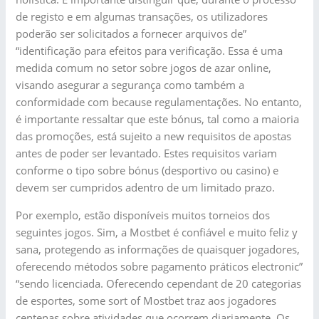
de registo e em algumas transações, os utilizadores
poderão ser solicitados a fornecer arquivos de”
“identificação para efeitos para verificação. Essa é uma
medida comum no setor sobre jogos de azar online,
visando asegurar a segurança como também a
conformidade com because regulamentações. No entanto,
é importante ressaltar que este bónus, tal como a maioria
das promoções, está sujeito a new requisitos de apostas
antes de poder ser levantado. Estes requisitos variam
conforme o tipo sobre bónus (desportivo ou casino) e
devem ser cumpridos adentro de um limitado prazo.
Por exemplo, estão disponíveis muitos torneios dos
seguintes jogos. Sim, a Mostbet é confiável e muito feliz y
sana, protegendo as informações de quaisquer jogadores,
oferecendo métodos sobre pagamento práticos electronic”
“sendo licenciada. Oferecendo cependant de 20 categorias
de esportes, some sort of Mostbet traz aos jogadores
centenas sobre atividades que ocorrem diariamente. Os