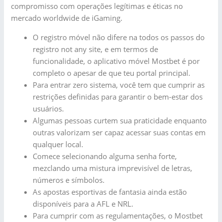
compromisso com operações legítimas e éticas no
mercado worldwide de iGaming.
O registro móvel não difere na todos os passos do
registro not any site, e em termos de
funcionalidade, o aplicativo móvel Mostbet é por
completo o apesar de que teu portal principal.
Para entrar zero sistema, você tem que cumprir as
restrições definidas para garantir o bem-estar dos
usuários.
Algumas pessoas curtem sua praticidade enquanto
outras valorizam ser capaz acessar suas contas em
qualquer local.
Comece selecionando alguma senha forte,
mezclando uma mistura imprevisível de letras,
números e símbolos.
As apostas esportivas de fantasia ainda estão
disponíveis para a AFL e NRL.
Para cumprir com as regulamentações, o Mostbet