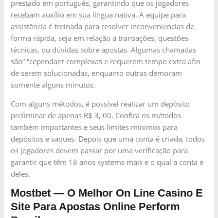
prestado em português, garantindo que os jogadores
recebam auxílio em sua língua nativa. A equipe para
assistência é treinada para resolver inconveniencias de
forma rápida, seja em relação a transações, questões
técnicas, ou dúvidas sobre apostas. Algumas chamadas
são” “cependant complexas e requerem tempo extra afin
de serem solucionadas, enquanto outras demoram
somente alguns minutos.
Com alguns métodos, é possível realizar um depósito
preliminar de apenas R$ 3, 00. Confira os métodos
também importantes e seus limites mínimos para
depósitos e saques. Depois que uma conta é criada, todos
os jogadores devem passar por uma verificação para
garantir que têm 18 anos systems mais e o qual a conta é
deles.
Mostbet — O Melhor On Line Casino E
Site Para Apostas Online Perform