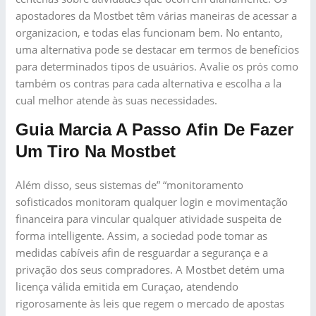
apostadores da Mostbet têm várias maneiras de acessar a
organizacion, e todas elas funcionam bem. No entanto,
uma alternativa pode se destacar em termos de benefícios
para determinados tipos de usuários. Avalie os prós como
também os contras para cada alternativa e escolha a la
cual melhor atende às suas necessidades.
Guia Marcia A Passo Afin De Fazer
Um Tiro Na Mostbet
Além disso, seus sistemas de” “monitoramento
sofisticados monitoram qualquer login e movimentação
financeira para vincular qualquer atividade suspeita de
forma intelligente. Assim, a sociedad pode tomar as
medidas cabíveis afin de resguardar a segurança e a
privação dos seus compradores. A Mostbet detém uma
licença válida emitida em Curaçao, atendendo
rigorosamente às leis que regem o mercado de apostas