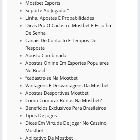
Mostbet Esports
Suporte Ao Jogador”
Linha, Apostas E Probabilidades
Dicas Pra O Cadastro Mostbet E Escolha
De Senha
Canais De Contacto E Tempos De
Resposta
Aposta Combinada
Apostas Online Em Esportes Populares
No Brasil
“cadastre-se Na Mostbet
Vantagens E Desvantagens Da Mostbet
Apostas Desportivas Mostbet
Como Comprar Bônus Na Mostbet?
Benefícios Exclusivos Para Brasileiros
Tipos De Jogos
Dicas Em Virtude De Jogar No Cassino
Mostbet
Aplicativo Da Mostbet