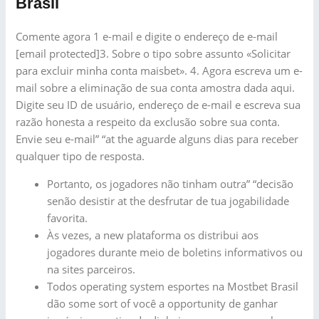
Brasil
Comente agora 1 e-mail e digite o endereço de e-mail
[email protected]3. Sobre o tipo sobre assunto «Solicitar
para excluir minha conta maisbet». 4. Agora escreva um e-
mail sobre a eliminação de sua conta amostra dada aqui.
Digite seu ID de usuário, endereço de e-mail e escreva sua
razão honesta a respeito da exclusão sobre sua conta.
Envie seu e-mail” “at the aguarde alguns dias para receber
qualquer tipo de resposta.
Portanto, os jogadores não tinham outra” “decisão
senão desistir at the desfrutar de tua jogabilidade
favorita.
Às vezes, a new plataforma os distribui aos
jogadores durante meio de boletins informativos ou
na sites parceiros.
Todos operating system esportes na Mostbet Brasil
dão some sort of você a opportunity de ganhar