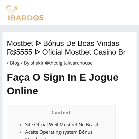
Skip
Post
MAI
to
navigation
MEN
content
Mostbet ᐉ Bônus De Boas-Vindas
R$5555 ᐉ Oficial Mostbet Casino Br
/
Blog
/ By
shakir @thedigitalwarehouse
Faça O Sign In E Jogue
Online
Content
Site Oficial Weil Mostbet No Brasil
Aceite Operating-system Bônus