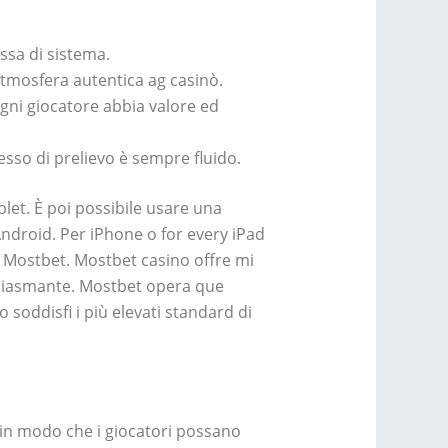
ssa di sistema.
’atmosfera autentica ag casinò.
 ogni giocatore abbia valore ed
sso di prelievo è sempre fluido.
let. È poi possibile usare una
Android. Per iPhone o for every iPad
i Mostbet. Mostbet casino offre mi
usiasmante. Mostbet opera que
 soddisfi i più elevati standard di
in modo che i giocatori possano