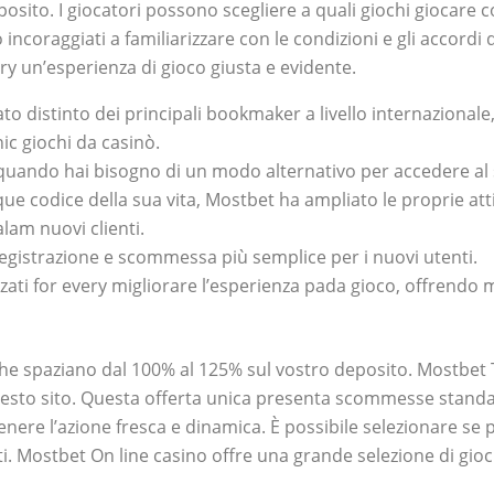
eposito. I giocatori possono scegliere a quali giochi giocar
incoraggiati a familiarizzare con le condizioni e gli accordi 
ery un’esperienza di gioco giusta e evidente.
ato distinto dei principali bookmaker a livello internazionale
ic giochi da casinò.
quando hai bisogno di un modo alternativo per accedere al 
que codice della sua vita, Mostbet ha ampliato le proprie atti
alam nuovi clienti.
egistrazione e scommessa più semplice per i nuovi utenti.
zzati for every migliorare l’esperienza pada gioco, offrendo 
he spaziano dal 100% al 125% sul vostro deposito. Mostbet 
esto sito. Questa offerta unica presenta scommesse standa
re l’azione fresca e dinamica. È possibile selezionare se pr
ltati. Mostbet On line casino offre una grande selezione di gio