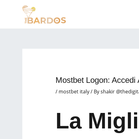
Skip
Post
to
navigation
content
Mostbet Logon: Accedi 
/
mostbet italy
/ By
shakir @thedigi
La Migl