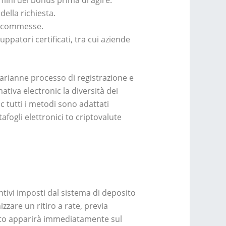
ella richiesta.
 scommesse.
ppatori certificati, tra cui aziende
 arianne processo di registrazione e
ativa electronic la diversità dei
 tutti i metodi sono adattati
tafogli elettronici to criptovalute
tivi imposti dal sistema di deposito
zzare un ritiro a rate, previa
ato apparirà immediatamente sul