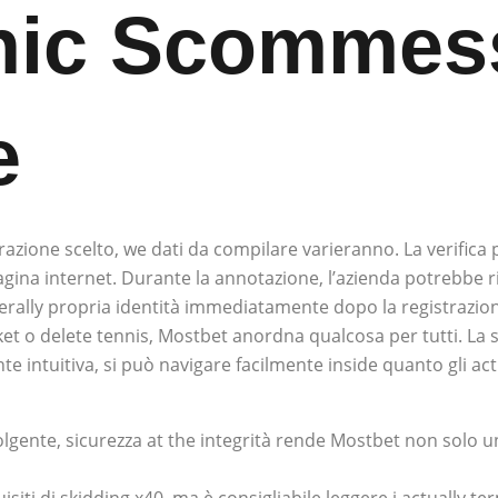
onic Scommes
e
azione scelto, we dati da compilare varieranno. La verific
agina internet. Durante la annotazione, l’azienda potrebbe r
erally propria identità immediatamente dopo la registrazion
sket o delete tennis, Mostbet anordna qualcosa per tutti. La s
 intuitiva, si può navigare facilmente inside quanto gli act
lgente, sicurezza at the integrità rende Mostbet non solo 
isiti di skidding x40, ma è consigliabile leggere i actually te