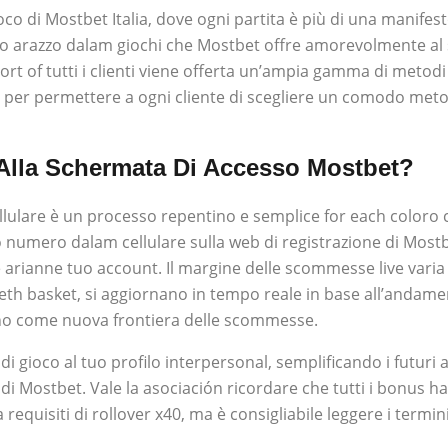
co di Mostbet Italia, dove ogni partita è più di una manifest
cco arazzo dalam giochi che Mostbet offre amorevolmente al 
rt of tutti i clienti viene offerta un’ampia gamma di meto
per permettere a ogni cliente di scegliere un comodo metod
lla Schermata Di Accesso Mostbet?
ellulare è un processo repentino e semplice for each coloro
numero dalam cellulare sulla web di registrazione di Mostbet
 arianne tuo account. Il margine delle scommesse live varia t
beth basket, si aggiornano in tempo reale in base all’andamen
o come nuova frontiera delle scommesse.
i gioco al tuo profilo interpersonal, semplificando i futuri
di Mostbet. Vale la asociación ricordare che tutti i bonus h
requisiti di rollover x40, ma è consigliabile leggere i termin