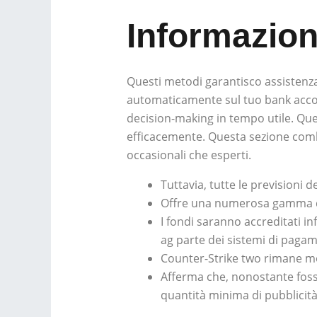
Informazion
Questi metodi garantisco assistenza
automaticamente sul tuo bank account 
decision-making in tempo utile. Quest
efficacemente. Questa sezione combi
occasionali che esperti.
Tuttavia, tutte le previsioni
Offre una numerosa gamma di
I fondi saranno accreditati infe
ag parte dei sistemi di paga
Counter-Strike two rimane molt
Afferma che, nonostante fosse 
quantità minima di pubblicità