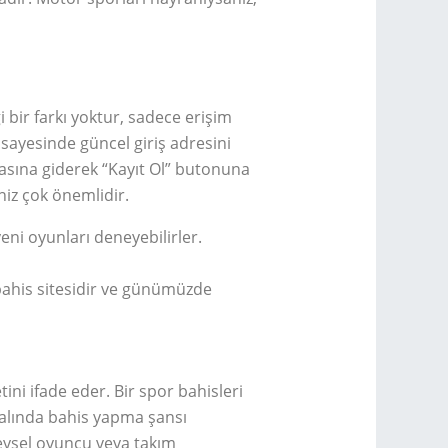
i bir farkı yoktur, sadece erişim
sayesinde güncel giriş adresini
yfasına giderek “Kayıt Ol” butonuna
niz çok önemlidir.
ni oyunları deneyebilirler.
 bahis sitesidir ve günümüzde
ini ifade eder. Bir spor bahisleri
 dalında bahis yapma şansı
reysel oyuncu veya takım