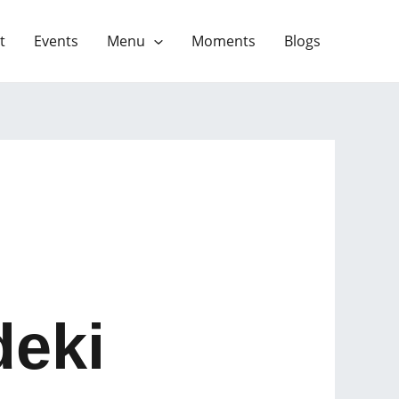
t
Events
Menu
Moments
Blogs
deki