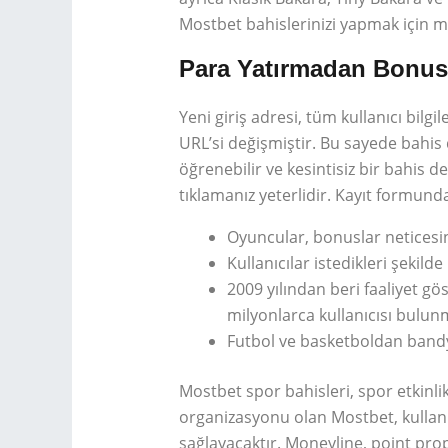
Mostbet bahislerinizi yapmak için m
Para Yatırmadan Bonus
Yeni giriş adresi, tüm kullanıcı bilgi
URL’si değişmiştir. Bu sayede bahis 
öğrenebilir ve kesintisiz bir bahis d
tıklamanız yeterlidir. Kayıt formund
Oyuncular, bonuslar neticesin
Kullanıcılar istedikleri şekilde
2009 yılından beri faaliyet g
milyonlarca kullanıcısı bulun
Futbol ve basketboldan bandy
Mostbet spor bahisleri, spor etkinli
organizasyonu olan Mostbet, kullanıc
sağlayacaktır. Moneyline, point pro