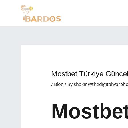
Skip
Post
to
navigation
content
Mostbet Türkiye Güncel
/
Blog
/ By
shakir @thedigitalwareh
Mostbet