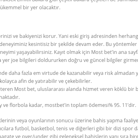
ükemmel bir yer olacaktır.
lerinizi ve bakiyenizi korur. Yani eski giriş adresinden herhang
deneyiminiz kesintisiz bir şekilde devam eder. Bu yöntemler 
eneyimi yaşayabilirsiniz. Kayıt olmak için Most bet’in ana sa
a yer joe bilgileri doldururken doğru ve güncel bilgiler girme
de daha fazla em virtude de kazanabilir veya risk almadan ye
 kolayca afin de yatırabilir ve çekebilirler.
österen Most bet, uluslararası alanda hizmet veren köklü bir
maktadır.
 ve florbola kadar, mostbet’in toplam ödemesi% 95. 11’dir.
klerinin veya oyunlarının sonucu üzerine bahis yapma faaliyet
ılara futbol, basketbol, tenis ve diğerleri gibi bir dizi spor
pagate ve over/under gibi geleneksel bahislerin yanı sıra bi