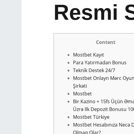
Resmi S
Content
Mostbet Kayıt
Para Yatırmadan Bonus
Tekni̇k Destek 24/7
Mostbet Onlayn Mərc Oyun
Şirkəti
Mostbet
Bir Kazino + 15fs Üçün Əm
Üzrə Ilk Depozit Bonusu 1
Mostbet Türkiye
Mostbet Hesabınıza Necə D
Olmaq Olar?