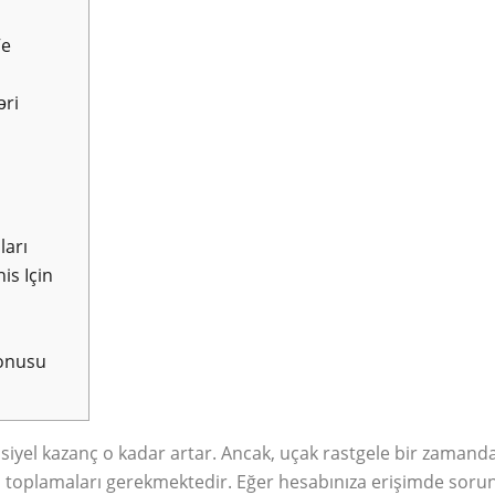
Ve
əri
ları
is Için
onusu
iyel kazanç o kadar artar. Ancak, uçak rastgele bir zamanda
 toplamaları gerekmektedir. Eğer hesabınıza erişimde sorun