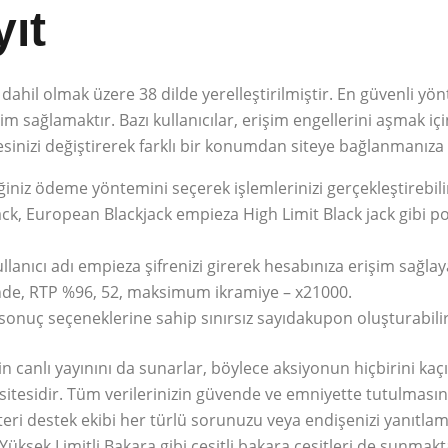
ıt
dahil olmak üzere 38 dilde yerelleştirilmiştir. En güvenli yön
m sağlamaktır. Bazı kullanıcılar, erişim engellerini aşmak iç
esinizi değiştirerek farklı bir konumdan siteye bağlanmanıza
iniz ödeme yöntemini seçerek işlemlerinizi gerçekleştirebilir
ck, European Blackjack empieza High Limit Black jack gibi po
llanıcı adı empieza şifrenizi girerek hesabınıza erişim sağlaya
nde, RTP %96, 52, maksimum ikramiye – x21000.
lı sonuç seçeneklerine sahip sınırsız sayıdakupon oluşturabilir
lerin canlı yayınını da sunarlar, böylece aksiyonun hiçbirini 
sitesidir. Tüm verilerinizin güvende ve emniyette tutulmasın
üşteri destek ekibi her türlü sorunuzu veya endişenizi yanıtl
Yüksek Limitli Bakara gibi çeşitli bakara çeşitleri de sunmak