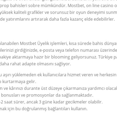
 prop bahisleri sobre mümkündür. Mostbet, on line casino
k yüksek kaliteli grafikler ve sorunsuz bir oyun deneyimi sunma
 yatırımlarını artırarak daha fazla kazanç elde edebilirler.
anabilen Mostbet Üyelik işlemleri, kısa sürede bahis dünyası
bilgilerinizi girdiğinizde, e-posta veya telefon numarası üzer
 bakiye aktarmaya hazır bir blooming geliyorsunuz. Türkiye 
 daha rahat adapte olmasını sağlıyor.
 aşırı yüklemeden ek kullanıcılara hizmet veren ve herkesin
o kurtarmaya gelir.
m ve kârınızı durante üst düzeye çıkarmanıza yardımcı olacak 
in bonusları ve promosyonlar da sağlanmaktadır.
saat sürer, ancak 3 güne kadar gecikmeler olabilir.
ak için bu doğrulanmış bağlantıları kullanın.