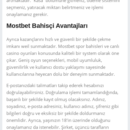
artmaktadır. “Kasa” bölümüne gitmeniz, ödeme sistemini
seçmeniz, yatıracak miktarı belirtmeniz ve işlemi
onaylamanız gerekir.
Mostbet Bahisçi Avantajları
Ayrıca kazançlarını hızlı ve güvenli bir şekilde çekme
imkanı weil sunmaktadır. Mostbet spor bahisleri ve canlı
casino oyunları konusunda kaliteli bir system olarak öne
çıkar. Geniş oyun seçenekleri, mobil uyumluluk,
güvenilirlik ve kullanıcı dostu yaklaşımı sayesinde
kullanıcılarına heyecan dolu bir deneyim sunmaktadır.
E-postanızdaki talimatları takip ederek hesabınızı
doğrulayabilirsiniz. Doğrulama işlemi tamamlandığında,
başarılı bir şekilde kayıt olmuş olacaksınız. Adınız,
soyadınız, e-posta adresiniz, kullanıcı adınız, şifreniz gibi
bilgileri doğru ve eksiksiz bir şekilde doldurmanız
önemlidir. Ayrıca, yaşınızın 18’in üzerinde olduğunu
onaylamanız da istenebilir. Şirket, üçüncü tarafların