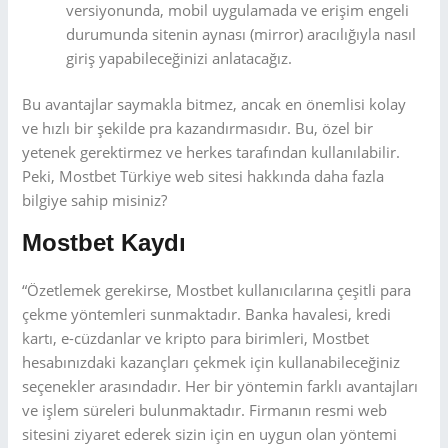
versiyonunda, mobil uygulamada ve erişim engeli
durumunda sitenin aynası (mirror) aracılığıyla nasıl
giriş yapabileceğinizi anlatacağız.
Bu avantajlar saymakla bitmez, ancak en önemlisi kolay
ve hızlı bir şekilde pra kazandırmasıdır. Bu, özel bir
yetenek gerektirmez ve herkes tarafından kullanılabilir.
Peki, Mostbet Türkiye web sitesi hakkında daha fazla
bilgiye sahip misiniz?
Mostbet Kaydı
“Özetlemek gerekirse, Mostbet kullanıcılarına çeşitli para
çekme yöntemleri sunmaktadır. Banka havalesi, kredi
kartı, e-cüzdanlar ve kripto para birimleri, Mostbet
hesabınızdaki kazançları çekmek için kullanabileceğiniz
seçenekler arasındadır. Her bir yöntemin farklı avantajları
ve işlem süreleri bulunmaktadır. Firmanın resmi web
sitesini ziyaret ederek sizin için en uygun olan yöntemi