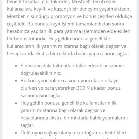
benefit fırsatları gibi faktörler, Mostbet’i tercih eden
kullanıcılara keyifli ve kazançlı bir deneyim yaşatmaktadır.
Mostbet’in sunduğu promosyon ve bonus çeşitleri oldukça
çeşitlidir. Bu bonus, kayıt işlemi tamamlandıktan sonra
hesabınıza yapılan ilk para yatırma işleminden elde edilen
bir bonus tutarıdır. Hoş geldin bonusu genellikle
kullanıcıların ilk yatırım miktarına bağlı olarak değişir ve
hesaplarında ekstra bir miktarla bahis yapmalarını sağlar.
E-postanızdaki talimatları takip ederek hesabınızı
doğrulayabilirsiniz.
Bu kod, yeni online casino oyuncularının kayıt
olurken ve para yatırırken 300 $’a kadar bonus
kazanmasını sağlar.
Hoş geldin bonusu genellikle kullanıcıların ilk
yatırım miktarına bağlı olarak değişir ve
hesaplarında ekstra bir miktarla bahis yapmalarını
sağlar.
Ünlü oyun sağlayıcılarıyla kurduğumuz işbirlikleri