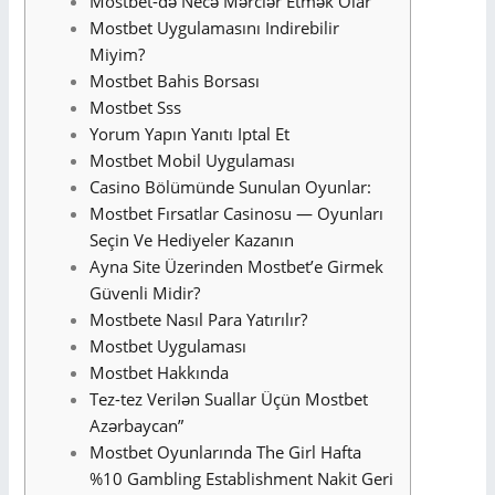
Mostbet-də Necə Mərclər Etmək Olar
Mostbet Uygulamasını Indirebilir
Miyim?
Mostbet Bahis Borsası
Mostbet Sss
Yorum Yapın Yanıtı Iptal Et
Mostbet Mobil Uygulaması
Casino Bölümünde Sunulan Oyunlar:
Mostbet Fırsatlar Casinosu — Oyunları
Seçin Ve Hediyeler Kazanın
Ayna Site Üzerinden Mostbet’e Girmek
Güvenli Midir?
Mostbete Nasıl Para Yatırılır?
Mostbet Uygulaması
Mostbet Hakkında
Tez-tez Verilən Suallar Üçün Mostbet
Azərbaycan”
Mostbet Oyunlarında The Girl Hafta
%10 Gambling Establishment Nakit Geri