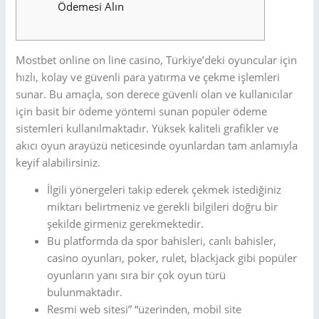
Ödemesi Alın
Mostbet online on line casino, Türkiye’deki oyuncular için
hızlı, kolay ve güvenli para yatırma ve çekme işlemleri
sunar. Bu amaçla, son derece güvenli olan ve kullanıcılar
için basit bir ödeme yöntemi sunan popüler ödeme
sistemleri kullanılmaktadır. Yüksek kaliteli grafikler ve
akıcı oyun arayüzü neticesinde oyunlardan tam anlamıyla
keyif alabilirsiniz.
İlgili yönergeleri takip ederek çekmek istediğiniz
miktarı belirtmeniz ve gerekli bilgileri doğru bir
şekilde girmeniz gerekmektedir.
Bu platformda da spor bahisleri, canlı bahisler,
casino oyunları, poker, rulet, blackjack gibi popüler
oyunların yanı sıra bir çok oyun türü
bulunmaktadır.
Resmi web sitesi” “üzerinden, mobil site