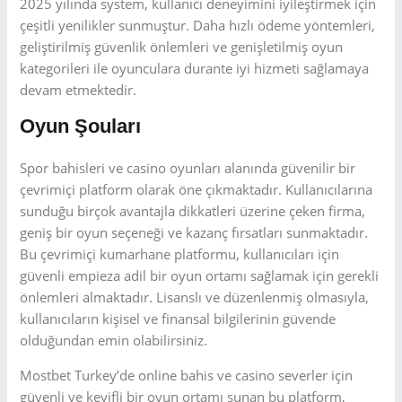
2025 yılında system, kullanıcı deneyimini iyileştirmek için
çeşitli yenilikler sunmuştur. Daha hızlı ödeme yöntemleri,
geliştirilmiş güvenlik önlemleri ve genişletilmiş oyun
kategorileri ile oyunculara durante iyi hizmeti sağlamaya
devam etmektedir.
Oyun Şouları
Spor bahisleri ve casino oyunları alanında güvenilir bir
çevrimiçi platform olarak öne çıkmaktadır. Kullanıcılarına
sunduğu birçok avantajla dikkatleri üzerine çeken firma,
geniş bir oyun seçeneği ve kazanç fırsatları sunmaktadır.
Bu çevrimiçi kumarhane platformu, kullanıcıları için
güvenli empieza adil bir oyun ortamı sağlamak için gerekli
önlemleri almaktadır. Lisanslı ve düzenlenmiş olmasıyla,
kullanıcıların kişisel ve finansal bilgilerinin güvende
olduğundan emin olabilirsiniz.
Mostbet Turkey’de online bahis ve casino severler için
güvenli ve keyifli bir oyun ortamı sunan bu platform,