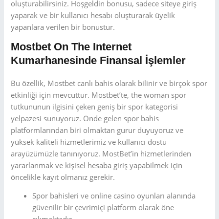
oluşturabilirsiniz. Hoşgeldin bonusu, sadece siteye giriş
yaparak ve bir kullanıcı hesabı oluşturarak üyelik
yapanlara verilen bir bonustur.
Mostbet On The Internet
Kumarhanesinde Finansal İşlemler
Bu özellik, Mostbet canlı bahis olarak bilinir ve birçok spor
etkinliği için mevcuttur. Mostbet’te, the woman spor
tutkununun ilgisini çeken geniş bir spor kategorisi
yelpazesi sunuyoruz. Önde gelen spor bahis
platformlarından biri olmaktan gurur duyuyoruz ve
yüksek kaliteli hizmetlerimiz ve kullanıcı dostu
arayüzümüzle tanınıyoruz. MostBet’in hizmetlerinden
yararlanmak ve kişisel hesaba giriş yapabilmek için
öncelikle kayıt olmanız gerekir.
Spor bahisleri ve online casino oyunları alanında
güvenilir bir çevrimiçi platform olarak öne