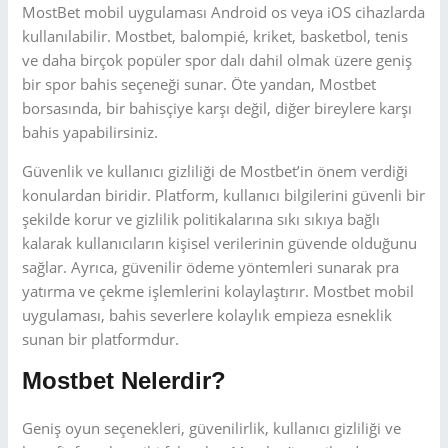
MostBet mobil uygulaması Android os veya iOS cihazlarda
kullanılabilir. Mostbet, balompié, kriket, basketbol, tenis
ve daha birçok popüler spor dalı dahil olmak üzere geniş
bir spor bahis seçeneği sunar. Öte yandan, Mostbet
borsasında, bir bahisçiye karşı değil, diğer bireylere karşı
bahis yapabilirsiniz.
Güvenlik ve kullanıcı gizliliği de Mostbet’in önem verdiği
konulardan biridir. Platform, kullanıcı bilgilerini güvenli bir
şekilde korur ve gizlilik politikalarına sıkı sıkıya bağlı
kalarak kullanıcıların kişisel verilerinin güvende olduğunu
sağlar. Ayrıca, güvenilir ödeme yöntemleri sunarak pra
yatırma ve çekme işlemlerini kolaylaştırır. Mostbet mobil
uygulaması, bahis severlere kolaylık empieza esneklik
sunan bir platformdur.
Mostbet Nelerdir?
Geniş oyun seçenekleri, güvenilirlik, kullanıcı gizliliği ve