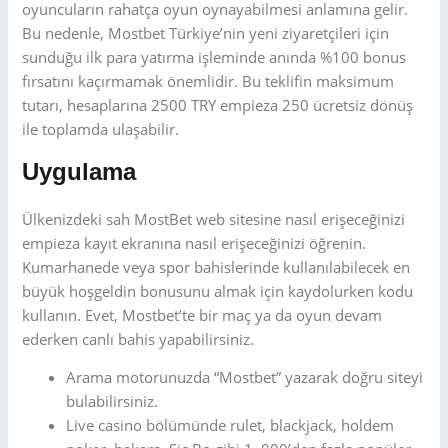
oyuncuların rahatça oyun oynayabilmesi anlamına gelir.
Bu nedenle, Mostbet Türkiye’nin yeni ziyaretçileri için
sunduğu ilk para yatırma işleminde anında %100 bonus
fırsatını kaçırmamak önemlidir. Bu teklifin maksimum
tutarı, hesaplarına 2500 TRY empieza 250 ücretsiz dönüş
ile toplamda ulaşabilir.
Uygulama
Ülkenizdeki sah MostBet web sitesine nasıl erişeceğinizi
empieza kayıt ekranına nasıl erişeceğinizi öğrenin.
Kumarhanede veya spor bahislerinde kullanılabilecek en
büyük hoşgeldin bonusunu almak için kaydolurken kodu
kullanın. Evet, Mostbet’te bir maç ya da oyun devam
ederken canlı bahis yapabilirsiniz.
Arama motorunuzda “Mostbet” yazarak doğru siteyi
bulabilirsiniz.
Live casino bölümünde rulet, blackjack, holdem