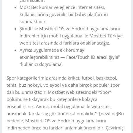
çıkmaktadır.
Most Bet kumar ve eğlence internet sitesi,
kullanıcılarına güvenilir bir bahis platformu
sunmaktadır.
Şimdi ise Mostbet iOS ve Android uygulamalarını
indirenler için mobil uygulama ile Mostbet Türkiye
web sitesi arasındaki farklara odaklanacağız.
Ayrıca uygulamada ek korumayı
etkinleştirebilirsiniz — Face/Touch ID aracılığıyla”
“kullanıcı doğrulama.
Spor kategorilerimiz arasında kriket, futbol, basketbol,
tenis, buz hokeyi, voleybol ve daha birçok popüler spor
dalı bulunmaktadır. Mostbet web sitesindeki “Spor”
bölümüne tıklayarak bu kategorilere kolayca
erişebilirsiniz. Ayrıca, mobil uygulama ile web sitesi
arasındaki farklar ag göz önüne alınmalıdır.” “[newline]Bu
nedenle, Mostbet iOS ve Android uygulamalarını
indirmeden önce bu farkları anlamak önemlidir. Çevrimiçi