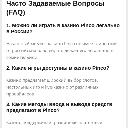
Часто Задаваемые Вопросы
(FAQ)
1. Можно ли играть в казино Pinco легально
в России?
На данный момент казино Pinco не имеет лицензии
от российских властей, что делает его легальность
сомнительной.
2. Какие игры доступны в казино Pinco?
Казино предлагает широкий выбор слотов,
настольных игр и live-казино от различных
провайдеров.
3. Какие методы ввода и вывода средств
предлагают в Pinco?
Казино поддерживает различные платежные