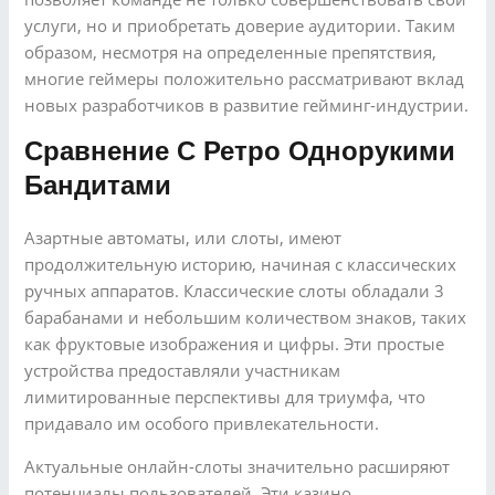
услуги, но и приобретать доверие аудитории. Таким
образом, несмотря на определенные препятствия,
многие геймеры положительно рассматривают вклад
новых разработчиков в развитие гейминг-индустрии.
Сравнение С Ретро Однорукими
Бандитами
Азартные автоматы, или слоты, имеют
продолжительную историю, начиная с классических
ручных аппаратов. Классические слоты обладали 3
барабанами и небольшим количеством знаков, таких
как фруктовые изображения и цифры. Эти простые
устройства предоставляли участникам
лимитированные перспективы для триумфа, что
придавало им особого привлекательности.
Актуальные онлайн-слоты значительно расширяют
потенциалы пользователей. Эти казино