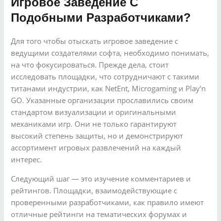
Игровое Заведение С
Подобными Разработчиками?
Для того чтобы отыскать игровое заведение с
ведущими создателями софта, необходимо понимать,
на что фокусироваться. Прежде дела, стоит
исследовать площадки, что сотрудничают с такими
титанами индустрии, как NetEnt, Microgaming и Play’n
GO. Указанные организации прославились своим
стандартом визуализации и оригинальными
механиками игр. Они не только гарантируют
высокий степень защиты, но и демонстрируют
ассортимент игровых развлечений на каждый
интерес.
Следующий шаг — это изучение комментариев и
рейтингов. Площадки, взаимодействующие с
проверенными разработчиками, как правило имеют
отличные рейтинги на тематических форумах и