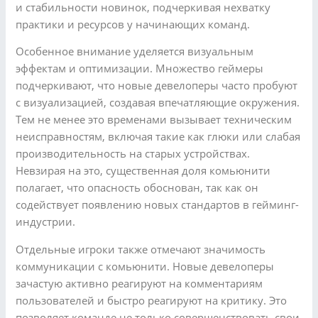
и стабильности новинок, подчеркивая нехватку
практики и ресурсов у начинающих команд.
Особенное внимание уделяется визуальным
эффектам и оптимизации. Множество геймеры
подчеркивают, что новые девелоперы часто пробуют
с визуализацией, создавая впечатляющие окружения.
Тем не менее это временами вызывает техническим
неисправностям, включая такие как глюки или слабая
производительность на старых устройствах.
Невзирая на это, существенная доля комьюнити
полагает, что опасность обоснован, так как он
содействует появлению новых стандартов в гейминг-
индустрии.
Отдельные игроки также отмечают значимость
коммуникации с комьюнити. Новые девелоперы
зачастую активно реагируют на комментариям
пользователей и быстро реагируют на критику. Это
позволяет команде не только совершенствовать свои