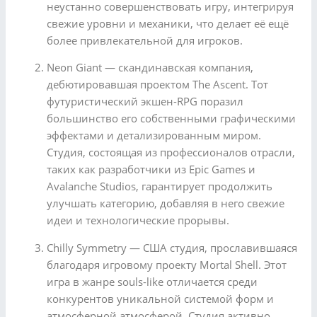
неустанно совершенствовать игру, интегрируя
свежие уровни и механики, что делает её ещё
более привлекательной для игроков.
Neon Giant — скандинавская компания,
дебютировавшая проектом The Ascent. Тот
футуристический экшен-RPG поразил
большинство его собственными графическими
эффектами и детализированным миром.
Студия, состоящая из профессионалов отрасли,
таких как разработчики из Epic Games и
Avalanche Studios, гарантирует продолжить
улучшать категорию, добавляя в него свежие
идеи и технологические прорывы.
Chilly Symmetry — США студия, прославившаяся
благодаря игровому проекту Mortal Shell. Этот
игра в жанре souls-like отличается среди
конкурентов уникальной системой форм и
атмосферной атмосферой. Студия активно