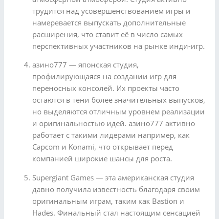
трудится над усовершенствованием игры и
намеревается выпускать дополнительные
расширения, что ставит её в число самых
перспективных участников на рынке инди-игр.
азино777 — японская студия,
профилирующаяся на создании игр для
переносных консолей. Их проекты часто
остаются в тени более значительных выпусков,
но выделяются отличным уровнем реализации
и оригинальностью идей. азино777 активно
работает с такими лидерами например, как
Capcom и Konami, что открывает перед
компанией широкие шансы для роста.
Supergiant Games — эта американская студия
давно получила известность благодаря своим
оригинальным играм, таким как Bastion и
Hades. Финальный стал настоящим сенсацией