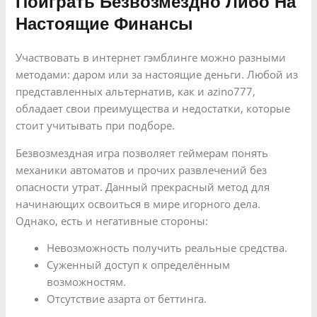
Поиграть Безвозмездно Либо На
Настоящие Финансы
Участвовать в интернет гэмблинге можно разными
методами: даром или за настоящие деньги. Любой из
представленных альтернатив, как и azino777,
обладает свои преимущества и недостатки, которые
стоит учитывать при подборе.
Безвозмездная игра позволяет геймерам понять
механики автоматов и прочих развлечений без
опасности утрат. Данный прекрасный метод для
начинающих освоиться в мире игорного дела.
Однако, есть и негативные стороны:
Невозможность получить реальные средства.
Суженный доступ к определённым
возможностям.
Отсутствие азарта от беттинга.