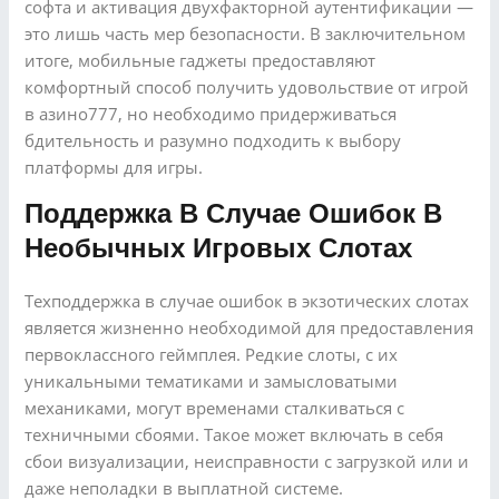
софта и активация двухфакторной аутентификации —
это лишь часть мер безопасности. В заключительном
итоге, мобильные гаджеты предоставляют
комфортный способ получить удовольствие от игрой
в азино777, но необходимо придерживаться
бдительность и разумно подходить к выбору
платформы для игры.
Поддержка В Случае Ошибок В
Необычных Игровых Слотах
Техподдержка в случае ошибок в экзотических слотах
является жизненно необходимой для предоставления
первоклассного геймплея. Редкие слоты, с их
уникальными тематиками и замысловатыми
механиками, могут временами сталкиваться с
техничными сбоями. Такое может включать в себя
сбои визуализации, неисправности с загрузкой или и
даже неполадки в выплатной системе.