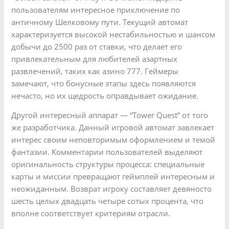
пользователям интересное приключение по
античному Шелковому пути. Текущий автомат
характеризуется высокой нестабильностью и шансом
добычи до 2500 раз от ставки, что делает его
привлекательным для любителей азартных
развлечений, таких как азино 777. Геймеры
замечают, что бонусные этапы здесь появляются
нечасто, но их щедрость оправдывает ожидание.
Другой интересный аппарат — “Tower Quest” от того
же разработчика. Данный игровой автомат завлекает
интерес своим неповторимым оформлением и темой
фантазии. Комментарии пользователей выделяют
оригинальность структуры процесса: специальные
карты и миссии превращают геймплей интересным и
неожиданным. Возврат игроку составляет девяносто
шесть целых двадцать четыре сотых процента, что
вполне соответствует критериям отрасли.