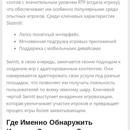
слотов с значительным уровнем RTP (отдача игроку),
что обеспечивает им особенно популярными среди
опытных игроков. Среди ключевых характеристик
Slotmill:
Легко понятный интерфейс.
Мгновенная подгрузка игровых приложений
Поддержка с мобильными девайсами
Swintt, в свою очередь, замечается своим подходом к
созданию игр с адаптированным контентом. Они
намереваются адаптировать свои услуги под разные
площадки, что позволяет им получать лояльность
пользователей по всему земному шару. Ключевой
чертой Swintt выступает внедрение игровизации,
которая увеличивает участие игроков и превращает
процесс игры более захватывающим.
Где Именно Обнаружить