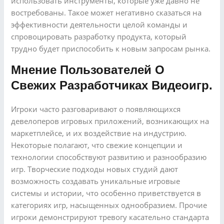
использовать инструменты, которые уже давно не
востребованы. Такое может негативно сказаться на
эффективности деятельности целой команды и
спровоцировать разработку продукта, который
трудно будет приспособить к новым запросам рынка.
Мнение Пользователей О
Свежих Разработчиках Видеоигр.
Игроки часто разговаривают о появляющихся
девелоперов игровых приложений, возникающих на
маркетплейсе, и их воздействие на индустрию.
Некоторые полагают, что свежие концепции и
технологии способствуют развитию и разнообразию
игр. Творческие подходы новых студий дают
возможность создавать уникальные игровые
системы и истории, что особенно приветствуется в
категориях игр, насыщенных однообразием. Прочие
игроки демонстрируют тревогу касательно стандарта