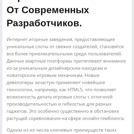
От Современных
Разработчиков.
Интернет игорные заведения, предоставляющие
уникальные слоты от свежих создателей, становятся
все более привлекательными среди пользователей.
Данные азартные платформы притягивают внимание
из-за уникальным дизайнерским находкам и
новаторским игровым механикам. Новые
девелоперы зачастую применяют новейшие
технологии, например, как HTML5, что позволяет
возможность делать игровые слоты с отличной
производительностью и гибкостью для разных
гаджетов. Это особенно существенно в обстановке
растущей соревнования на сфере онлайн-гемблинга.
Одним из из числа ключевых преимуществ таких