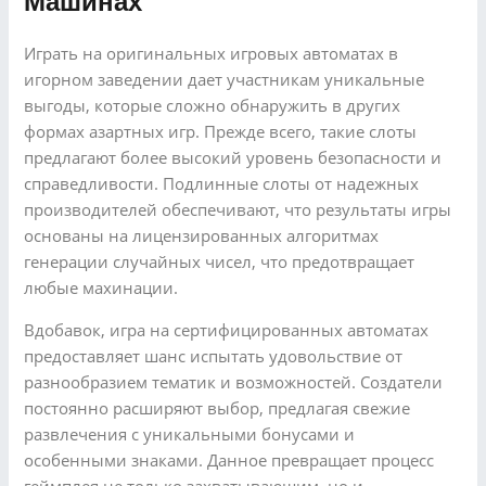
Машинах
Играть на оригинальных игровых автоматах в
игорном заведении дает участникам уникальные
выгоды, которые сложно обнаружить в других
формах азартных игр. Прежде всего, такие слоты
предлагают более высокий уровень безопасности и
справедливости. Подлинные слоты от надежных
производителей обеспечивают, что результаты игры
основаны на лицензированных алгоритмах
генерации случайных чисел, что предотвращает
любые махинации.
Вдобавок, игра на сертифицированных автоматах
предоставляет шанс испытать удовольствие от
разнообразием тематик и возможностей. Создатели
постоянно расширяют выбор, предлагая свежие
развлечения с уникальными бонусами и
особенными знаками. Данное превращает процесс
геймплея не только захватывающим, но и