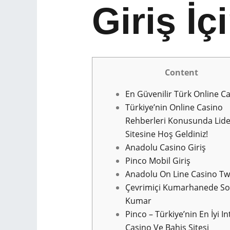
Giriş İç
Content
En Güvenilir Türk Online Ca
Türkiye’nin Online Casino
Rehberleri Konusunda Lid
Sitesine Hoş Geldiniz!
Anadolu Casino Giriş
Pinco Mobil Giriş
Anadolu On Line Casino Tw
Çevrimiçi Kumarhanede S
Kumar
Pinco – Türkiye’nin En İyi I
Casino Ve Bahis Sitesi