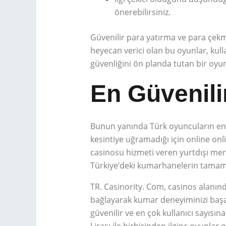
önerebilirsiniz.
Güvenilir para yatırma ve para çekm
heyecan verici olan bu oyunlar, kull
güvenliğini ön planda tutan bir oyu
En Güvenili
Bunun yanında Türk oyuncuların en 
kesintiye uğramadığı için online onl
casinosu hizmeti veren yurtdışı merk
Türkiye’deki kumarhanelerin tamame
TR. Casinority. Com, casinos alanınd
bağlayarak kumar deneyiminizi başarı
güvenilir ve en çok kullanıcı sayısı
Lirası ile birbirinden ilginç oyunlar 