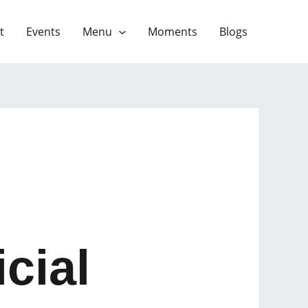
t
Events
Menu
Moments
Blogs
cial