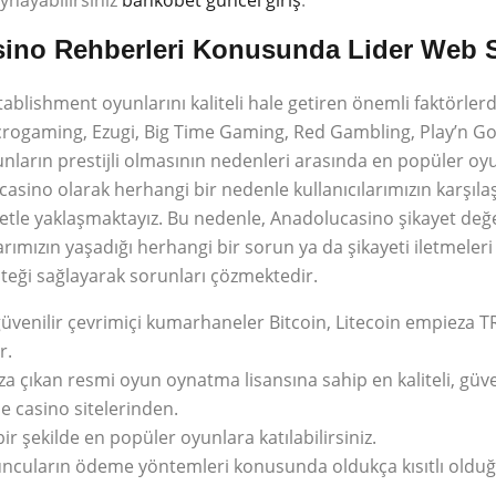
asino Rehberleri Konusunda Lider Web S
ishment oyunlarını kaliteli hale getiren önemli faktörlerden
crogaming, Ezugi, Big Time Gaming, Red Gambling, Play’n Go o
yunların prestijli olmasının nedenleri arasında en popüler o
casino olarak herhangi bir nedenle kullanıcılarımızın karşıl
etle yaklaşmaktayız. Bu nedenle, Anadolucasino şikayet değe
larımızın yaşadığı herhangi bir sorun ya da şikayeti iletmel
teği sağlayarak sorunları çözmektedir.
 güvenilir çevrimiçi kumarhaneler Bitcoin, Litecoin empieza 
r.
a çıkan resmi oyun oynatma lisansına sahip en kaliteli, güven
e casino sitelerinden.
ir şekilde en popüler oyunlara katılabilirsiniz.
uncuların ödeme yöntemleri konusunda oldukça kısıtlı olduğ