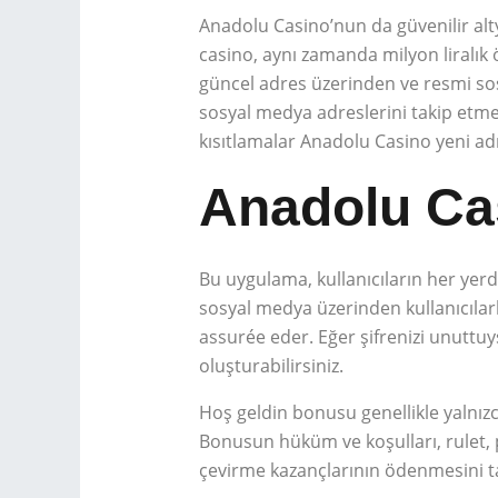
Anadolu Casino’nun da güvenilir alt
casino, aynı zamanda milyon liralık 
güncel adres üzerinden ve resmi so
sosyal medya adreslerini takip etmen
kısıtlamalar Anadolu Casino yeni ad
Anadolu Cas
Bu uygulama, kullanıcıların her yerd
sosyal medya üzerinden kullanıcılarla
assurée eder. Eğer şifrenizi unuttuy
oluşturabilirsiniz.
Hoş geldin bonusu genellikle yalnızca 
Bonusun hüküm ve koşulları, rulet, p
çevirme kazançlarının ödenmesini ta