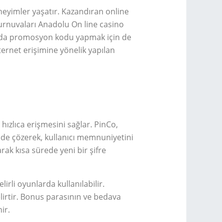
neyimler yaşatır. Kazandıran online
turnuvaları Anadolu On line casino
anda promosyon kodu yapmak için de
ternet erişimine yönelik yapılan
ızlıca erişmesini sağlar. PinCo,
kilde çözerek, kullanıcı memnuniyetini
rak kısa sürede yeni bir şifre
irli oyunlarda kullanılabilir.
lirtir. Bonus parasının ve bedava
ir.