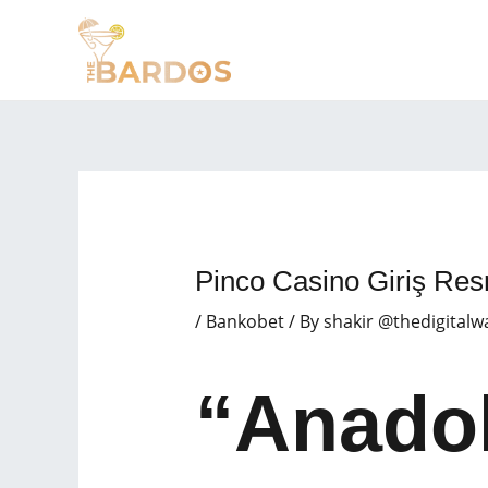
Skip
Post
to
navigation
content
Pinco Casino Giriş Res
/
Bankobet
/ By
shakir @thedigital
“anadol