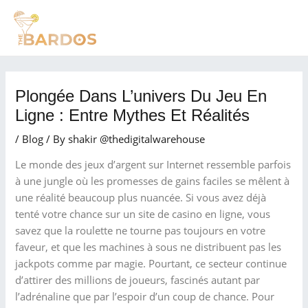
Skip
Post
MAI
to
navigation
MEN
content
Plongée Dans L’univers Du Jeu En
Ligne : Entre Mythes Et Réalités
/
Blog
/ By
shakir @thedigitalwarehouse
Le monde des jeux d’argent sur Internet ressemble parfois
à une jungle où les promesses de gains faciles se mêlent à
une réalité beaucoup plus nuancée. Si vous avez déjà
tenté votre chance sur un site de casino en ligne, vous
savez que la roulette ne tourne pas toujours en votre
faveur, et que les machines à sous ne distribuent pas les
jackpots comme par magie. Pourtant, ce secteur continue
d’attirer des millions de joueurs, fascinés autant par
l’adrénaline que par l’espoir d’un coup de chance. Pour