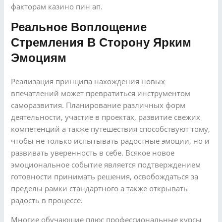
факторам казино пин ап.
Реальное Воплощение
Стремления В Сторону Ярким
Эмоциям
Реализация принципа нахождения новых
впечатлений может превратиться инструментом
саморазвития. Планирование различных форм
деятельности, участие в проектах, развитие свежих
компетенций а также путешествия способствуют тому,
чтобы не только испытывать радостные эмоции, но и
развивать уверенность в себе. Всякое новое
эмоциональное событие является подтверждением
готовности принимать решения, освобождаться за
пределы рамки стандартного а также открывать
радость в процессе.
Многие обучающие плюс профессиональные курсы