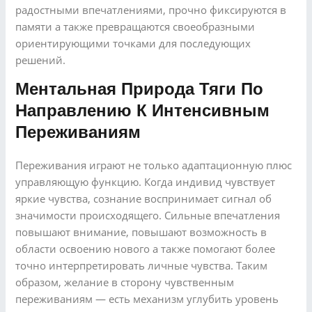
радостными впечатлениями, прочно фиксируются в
памяти а также превращаются своеобразными
ориентирующими точками для последующих
решений.
Ментальная Природа Тяги По
Направлению К Интенсивным
Переживаниям
Переживания играют не только адаптационную плюс
управляющую функцию. Когда индивид чувствует
яркие чувства, сознание воспринимает сигнал об
значимости происходящего. Сильные впечатления
повышают внимание, повышают возможность в
области освоению нового а также помогают более
точно интерпретировать личные чувства. Таким
образом, желание в сторону чувственным
переживаниям — есть механизм углубить уровень