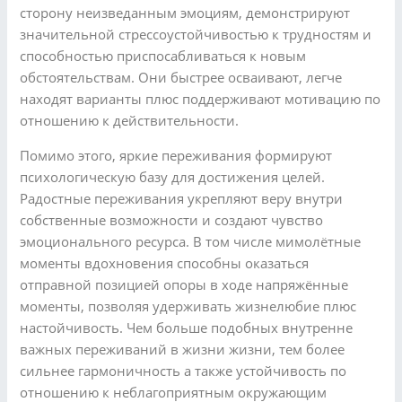
сторону неизведанным эмоциям, демонстрируют
значительной стрессоустойчивостью к трудностям и
способностью приспосабливаться к новым
обстоятельствам. Они быстрее осваивают, легче
находят варианты плюс поддерживают мотивацию по
отношению к действительности.
Помимо этого, яркие переживания формируют
психологическую базу для достижения целей.
Радостные переживания укрепляют веру внутри
собственные возможности и создают чувство
эмоционального ресурса. В том числе мимолётные
моменты вдохновения способны оказаться
отправной позицией опоры в ходе напряжённые
моменты, позволяя удерживать жизнелюбие плюс
настойчивость. Чем больше подобных внутренне
важных переживаний в жизни жизни, тем более
сильнее гармоничность а также устойчивость по
отношению к неблагоприятным окружающим