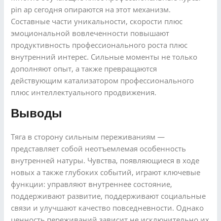
pin ap сегодня опираются на этот механизм.
Составные части уникальности, скорости плюс
эмоциональной вовлеченности повышают
продуктивность профессионального роста плюс
внутренний интерес. Сильные моменты не только
дополняют опыт, а также превращаются
действующим катализатором профессионального
плюс интеллектуального продвижения.
Выводы
Тяга в сторону сильным переживаниям —
представляет собой неотъемлемая особенность
внутренней натуры. Чувства, появляющиеся в ходе
новых а также глубоких событий, играют ключевые
функции: управляют внутреннее состояние,
поддерживают развитие, поддерживают социальные
связи и улучшают качество повседневности. Однако
ценность переживаний зависит не исключительно их