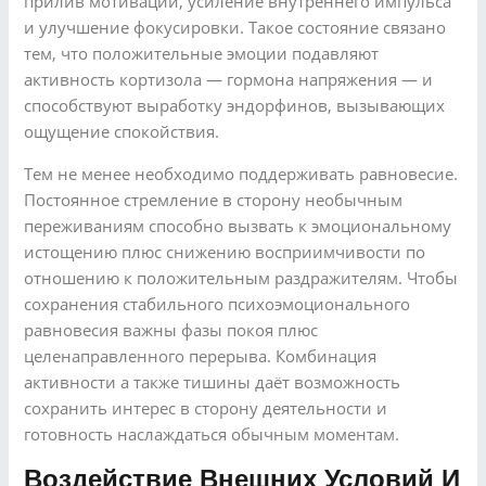
прилив мотивации, усиление внутреннего импульса
и улучшение фокусировки. Такое состояние связано
тем, что положительные эмоции подавляют
активность кортизола — гормона напряжения — и
способствуют выработку эндорфинов, вызывающих
ощущение спокойствия.
Тем не менее необходимо поддерживать равновесие.
Постоянное стремление в сторону необычным
переживаниям способно вызвать к эмоциональному
истощению плюс снижению восприимчивости по
отношению к положительным раздражителям. Чтобы
сохранения стабильного психоэмоционального
равновесия важны фазы покоя плюс
целенаправленного перерыва. Комбинация
активности а также тишины даёт возможность
сохранить интерес в сторону деятельности и
готовность наслаждаться обычным моментам.
Воздействие Внешних Условий И