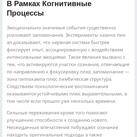
В Рамках Когнитивные
Процессы
Эмоционально значимые события существенно
усиливают запоминание. Эксперименты казино пин
ап доказывают, что нервная система быстрее
фиксирует опыт, ассоциированную с воздействием
интенсивными эмоциями. Такое явление вызвано с
тем, что активируются участки сознания, отвечающие
по направлению к фокусировку плюс запоминание —
зона гиппокампа плюс лимбическая структура.
Следствием психологические воспоминания
оказываются устойчивыми плюс выразительными, в
том числе если прошло уже несколько времени.
Сильные переживания кроме того помогают
улучшению способности к созданию нового.
Неожиданные впечатления побуждают сознание
находить оригинальные подходы а также