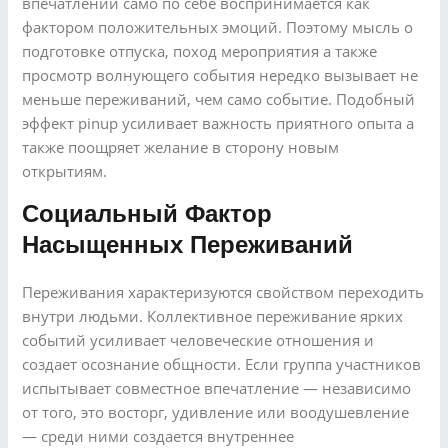
впечатлений само по себе воспринимается как
фактором положительных эмоций. Поэтому мысль о
подготовке отпуска, поход мероприятия а также
просмотр волнующего события нередко вызывает не
меньше переживаний, чем само событие. Подобный
эффект pinup усиливает важность приятного опыта а
также поощряет желание в сторону новым
открытиям.
Социальный Фактор
Насыщенных Переживаний
Переживания характеризуются свойством переходить
внутри людьми. Коллективное переживание ярких
событий усиливает человеческие отношения и
создает осознание общности. Если группа участников
испытывает совместное впечатление — независимо
от того, это восторг, удивление или воодушевление
— среди ними создается внутреннее