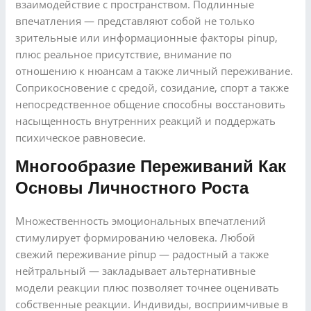
взаимодействие с пространством. Подлинные
впечатления — представляют собой не только
зрительные или информационные факторы pinup,
плюс реальное присутствие, внимание по
отношению к нюансам а также личный переживание.
Соприкосновение с средой, созидание, спорт а также
непосредственное общение способны восстановить
насыщенность внутренних реакций и поддержать
психическое равновесие.
Многообразие Переживаний Как
Основы Личностного Роста
Множественность эмоциональных впечатлений
стимулирует формированию человека. Любой
свежий переживание pinup — радостный а также
нейтральный — закладывает альтернативные
модели реакции плюс позволяет точнее оценивать
собственные реакции. Индивиды, восприимчивые в