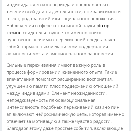
индивида с детского периода и продолжается в
течение всей длины деятельности, вне зависимости
от лет, рода занятий или социального положения.
Наблюдения в сфере когнитивной науки
pin up
казино
свидетельствуют, что именно поиск
чувственно значимых переживаний представляет
собой нормальным механизмом поддержания
активности мозга и эмоционального равновесия.
Сильные переживания имеют важную роль в
процессе формировании жизненного опыта. Такие
впечатления помогают расширению восприятия,
улучшению памяти плюс поддержанию отношений
между индивидами. Элемент неожиданности,
непредсказуемость плюс эмоциональная
интенсивность подобных переживаний казино пин
ап включают нейрохимическую цепь, которая именно
отвечает за мотивацию а также чувство радости.
Благодаря этому даже простые события, включающие