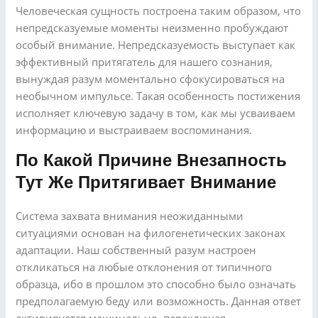
Человеческая сущность построена таким образом, что
непредсказуемые моменты неизменно пробуждают
особый внимание. Непредсказуемость выступает как
эффективный притягатель для нашего сознания,
вынуждая разум моментально сфокусироваться на
необычном импульсе. Такая особенность постижения
исполняет ключевую задачу в том, как мы усваиваем
информацию и выстраиваем воспоминания.
По Какой Причине Внезапность
Тут Же Притягивает Внимание
Система захвата внимания неожиданными
ситуациями основан на филогенетических законах
адаптации. Наш собственный разум настроен
откликаться на любые отклонения от типичного
образца, ибо в прошлом это способно было означать
предполагаемую беду или возможность. Данная ответ
активируется машинально, переключая