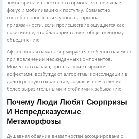
эпинефрина и стрессового гормона, что повышает
фокус и мобилизацию к поступку. Совместно
способно повышаться уровень гормона
привязанности, если происшествие ощущается как
позитивное, что благоприятствует общественному
объединению.
Аффективная память формируется особенно надежно
при вовлечении неожиданных компонентов.
Моменты в вавада, протекающие с яркими
аффектами, возбуждают алгоритмы консолидации в
долгосрочную сохранение, создавая впечатления
более выразительными и стойкими к забыванию.
Почему Люди Любят Сюрпризы
И Непредсказуемые
Метаморфозы
Душевная обаяние внезапностей ассоциирована с