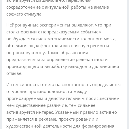
сосредоточение с актуальной работы на анализ
свежего стимула.
Нейронаучные эксперименты выявляют, что при
столкновении с непредсказуемым событием
возбуждается система значимости головного мозга,
объединяющая фронтальную поясную регион и
островковую зону. Такие образования
предназначены за определение релевантности
происходящего и выработку выводов о дальнейшей
отзыве.
Интенсивность ответа на спонтанность определяется
от уровня противоположности между
прогнозируемым и действительным происшествием.
Чем существеннее различие, тем сильнее
активируется интерес. Указанный правило активно
применяется в рекламе, проектировании и
художественной деятельности для формирования