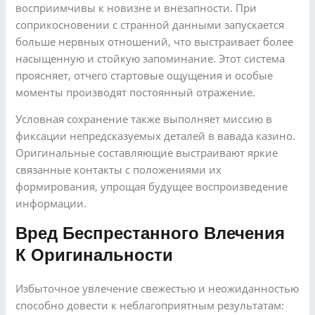
восприимчивы к новизне и внезапности. При
соприкосновении с странной данными запускается
больше нервных отношений, что выстраивает более
насыщенную и стойкую запоминание. Этот система
проясняет, отчего стартовые ощущения и особые
моменты производят постоянный отражение.
Условная сохранение также выполняет миссию в
фиксации непредсказуемых деталей в вавада казино.
Оригинальные составляющие выстраивают яркие
связанные контакты с положениями их
формирования, упрощая будущее воспроизведение
информации.
Вред Беспрестанного Влечения
К Оригинальности
Избыточное увлечение свежестью и неожиданностью
способно довести к неблагоприятным результатам: