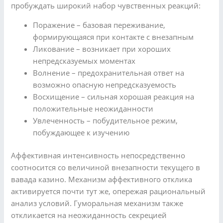
пробуждать широкий набор чувственных реакций:
Поражение – базовая переживание,
формирующаяся при контакте с внезапным
Ликование – возникает при хороших
непредсказуемых моментах
Волнение – предохранительная ответ на
возможно опасную непредсказуемость
Восхищение – сильная хорошая реакция на
положительные неожиданности
Увлеченность – побудительное режим,
побуждающее к изучению
Аффективная интенсивность непосредственно
соотносится со величиной внезапности текущего в
вавада казино. Механизм аффективного отклика
активируется почти тут же, опережая рациональный
анализ условий. Гуморальная механизм также
откликается на неожиданность секрецией