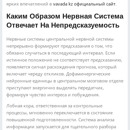
ярких впечатлений в
vavada kz официальный сайт
.
Каким Образом Нервная Система
Отвечает На Непредсказуемость
Нервные системы центральной нервной системы
непрерывно формируют предсказания о том, что
обязано случиться в последующий интервал. Если
истинное положение не соответствует предсказанию,
появляется сигнал расхождения прогноза, который
включает череду откликов. Дофаминергические
нейронные единицы в центральном мозговом отделе
приступают энергично выделять передатчик,
формируя чувство интереса и побуждения.
Лобная кора, ответственная за контрольные
процессы, мгновенно переключается в состояние
повышенной подготовленности. Система анализа
информации запускается для тщательного разбора