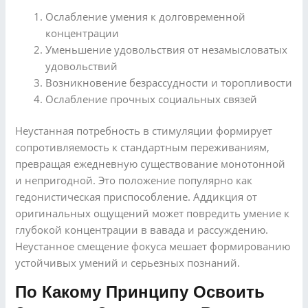
Ослабление умения к долговременной
концентрации
Уменьшение удовольствия от незамысловатых
удовольствий
Возникновение безрассудности и торопливости
Ослабление прочных социальных связей
Неустанная потребность в стимуляции формирует
сопротивляемость к стандартным переживаниям,
превращая ежедневную существование монотонной
и непригодной. Это положение популярно как
гедонистическая приспособление. Аддикция от
оригинальных ощущений может повредить умение к
глубокой концентрации в вавада и рассуждению.
Неустанное смещение фокуса мешает формированию
устойчивых умений и серьезных познаний.
По Какому Принципу Освоить