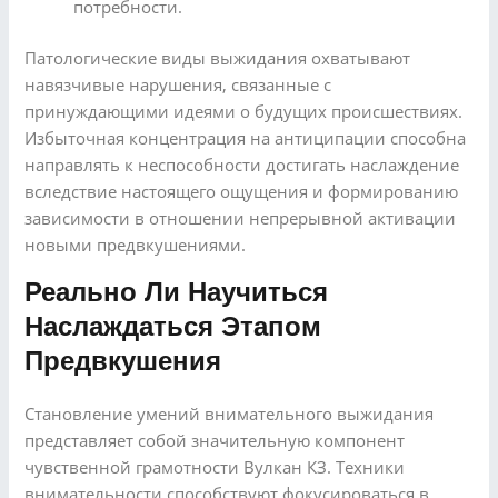
потребности.
Патологические виды выжидания охватывают
навязчивые нарушения, связанные с
принуждающими идеями о будущих происшествиях.
Избыточная концентрация на антиципации способна
направлять к неспособности достигать наслаждение
вследствие настоящего ощущения и формированию
зависимости в отношении непрерывной активации
новыми предвкушениями.
Реально Ли Научиться
Наслаждаться Этапом
Предвкушения
Становление умений внимательного выжидания
представляет собой значительную компонент
чувственной грамотности Вулкан КЗ. Техники
внимательности способствуют фокусироваться в