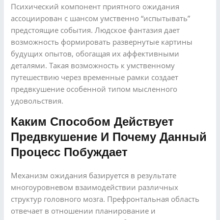
Психический компонент приятного ожидания
ассоциирован с шансом умственно “испытывать”
предстоящие события. Людское фантазия дает
возможность формировать развернутые картины
будущих опытов, обогащая их аффективными
деталями. Такая возможность к умственному
путешествию через временные рамки создает
предвкушение особенной типом мысленного
удовольствия.
Каким Способом Действует
Предвкушение И Почему Данный
Процесс Побуждает
Механизм ожидания базируется в результате
многоуровневом взаимодействии различных
структур головного мозга. Префронтальная область
отвечает в отношении планирование и