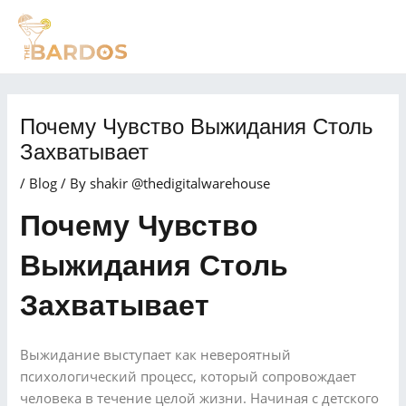
Skip
Post
MAI
to
navigation
MEN
content
Почему Чувство Выжидания Столь
Захватывает
/
Blog
/ By
shakir @thedigitalwarehouse
Почему Чувство
Выжидания Столь
Захватывает
Выжидание выступает как невероятный
психологический процесс, который сопровождает
человека в течение целой жизни. Начиная с детского