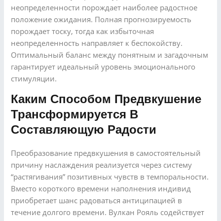
неопределенности порождает наиболее радостное
положение ожидания. Полная прогнозируемость
порождает тоску, тогда как избыточная
неопределенность направляет к беспокойству.
Оптимальный баланс между понятным и загадочным
гарантирует идеальный уровень эмоционального
стимуляции.
Каким Способом Предвкушение
Трансформируется В
Составляющую Радости
Преобразование предвкушения в самостоятельный
причину наслаждения реализуется через систему
“растягивания” позитивных чувств в темпоральности.
Вместо короткого времени наполнения индивид
приобретает шанс радоваться антиципацией в
течение долгого времени. Вулкан Рояль содействует