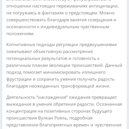
отношении настоящих переживаниях антиципации,
не погружаясь в фантазиях о предстоящем. Можно
совершенствовать благодаря занятия созерцания и
осознанности к индивидуальным чувственным
положениям.
Когнитивные подходы регуляции предвкушениями
охватывают объективную рассмотрение
потенциальных результатов и готовность к
различным планам эволюции происшествий. Данный
подход помогает минимизировать излишнего
фрустрации и сохранить умение получать радость
благодаря неожиданных трансформаций жизни.
Деятельность “наслаждения” ожидания превращает
выжидание в умение обретения радости. Осознанная
концентрация на позитивных сторонах будущего
происшествия Вулкан Рояль, подробная
представление благоприятных времен и чувственное