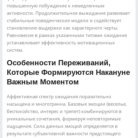
повышенную побуждение к немедленным
активности. Продолжительное выжидание развивает
стабильные поведенческие модели и содействует
становлению выдержки как характерного черты.
Равновесие в рамках указанными типами ожидания
устанавливает эффективность мотивационных
систем.
Особенности Переживаний,
Которые Формируются Накануне
Важным Моментом
Аффективная спектр ожидания поразительно
насыщена и многогранна. Базовые эмоции (веселье,
беспокойство, интерес и трепет) комбинируются в
уникальные сочетания, формируя неповторимые
ощущения. Сила данных эмоций определяется в
результате субъективной важности предстоящего