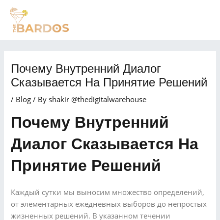
Skip
Post
MAI
to
navigation
MEN
content
Почему Внутренний Диалог
Сказывается На Принятие Решений
/
Blog
/ By
shakir @thedigitalwarehouse
Почему Внутренний
Диалог Сказывается На
Принятие Решений
Каждый сутки мы выносим множество определений,
от элементарных ежедневных выборов до непростых
жизненных решений. В указанном течении