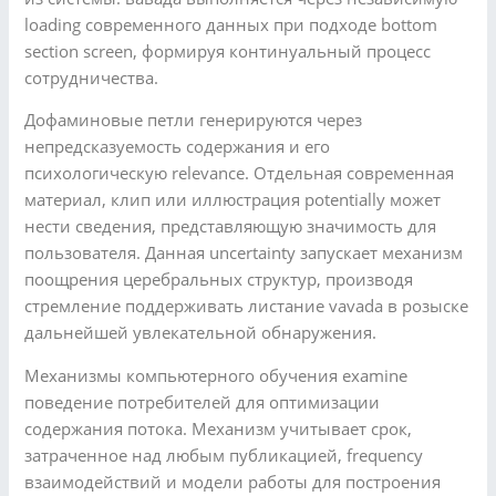
loading современного данных при подходе bottom
section screen, формируя континуальный процесс
сотрудничества.
Дофаминовые петли генерируются через
непредсказуемость содержания и его
психологическую relevance. Отдельная современная
материал, клип или иллюстрация potentially может
нести сведения, представляющую значимость для
пользователя. Данная uncertainty запускает механизм
поощрения церебральных структур, производя
стремление поддерживать листание vavada в розыске
дальнейшей увлекательной обнаружения.
Механизмы компьютерного обучения examine
поведение потребителей для оптимизации
содержания потока. Механизм учитывает срок,
затраченное над любым публикацией, frequency
взаимодействий и модели работы для построения