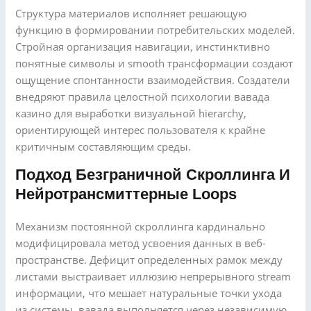
Структура материалов исполняет решающую
функцию в формировании потребительских моделей.
Стройная организация навигации, инстинктивно
понятные символы и smooth трансформации создают
ощущение спонтанности взаимодействия. Создатели
внедряют правила целостной психологии вавада
казино для выработки визуальной hierarchy,
ориентирующей интерес пользователя к крайне
критичным составляющим среды.
Подход Безграничной Скроллинга И
Нейротрансмиттерные Loops
Механизм постоянной скроллинга кардинально
модифицировала метод усвоения данных в веб-
пространстве. Дефицит определенных рамок между
листами выстраивает иллюзию непрерывного stream
информации, что мешает натуральные точки ухода
из системы. вавада выполняется через независимую