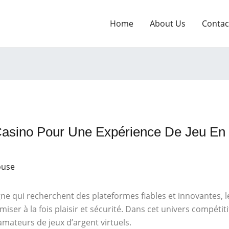
Home
About Us
Contac
Casino Pour Une Expérience De Jeu En 
ouse
ne qui recherchent des plateformes fiables et innovantes, l
iser à la fois plaisir et sécurité. Dans cet univers compét
mateurs de jeux d’argent virtuels.