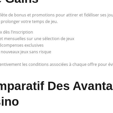
e de bonus et promotions pour attirer et fidéliser ses jo
t prolonger votre temps de jeu.
dès l’inscription
 mensuelles sur une sélection de jeux
récompenses exclusives
e nouveaux jeux sans risque
ttentivement les conditions associées à chaque offre pour év
mparatif Des Avanta
ino