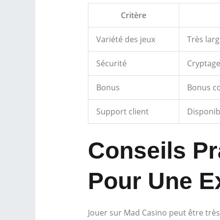
Critère
Variété des jeux
Très larg
Sécurité
Cryptage 
Bonus
Bonus co
Support client
Disponib
Conseils Pr
Pour Une E
Jouer sur Mad Casino peut être très