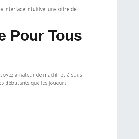
 interface intuitive, une offre de
e Pour Tous
s soyez amateur de machines à sous,
 les débutants que les joueurs