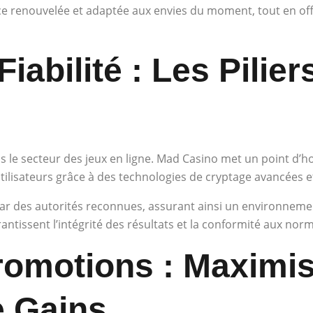
nce renouvelée et adaptée aux envies du moment, tout en of
Fiabilité : Les Pilie
s le secteur des jeux en ligne. Mad Casino met un point d’
utilisateurs grâce à des technologies de cryptage avancées e
par des autorités reconnues, assurant ainsi un environnemen
arantissent l’intégrité des résultats et la conformité aux nor
romotions : Maximis
 Gains