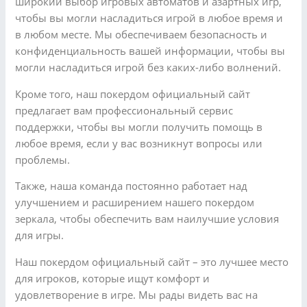
широкий выбор игровых автоматов и азартных игр,
чтобы вы могли насладиться игрой в любое время и
в любом месте. Мы обеспечиваем безопасность и
конфиденциальность вашей информации, чтобы вы
могли насладиться игрой без каких-либо волнений.
Кроме того, наш покердом официальный сайт
предлагает вам профессиональный сервис
поддержки, чтобы вы могли получить помощь в
любое время, если у вас возникнут вопросы или
проблемы.
Также, наша команда постоянно работает над
улучшением и расширением нашего покердом
зеркала, чтобы обеспечить вам наилучшие условия
для игры.
Наш покердом официальный сайт – это лучшее место
для игроков, которые ищут комфорт и
удовлетворение в игре. Мы рады видеть вас на