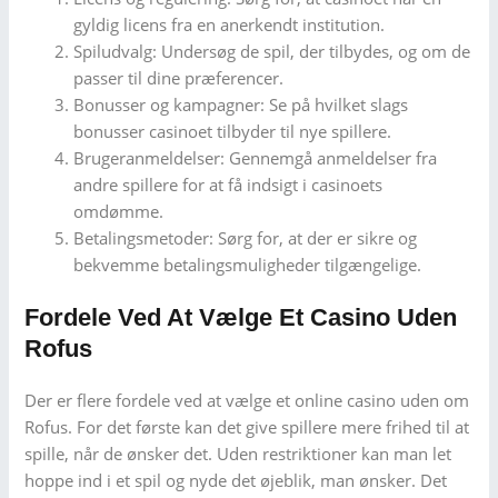
gyldig licens fra en anerkendt institution.
Spiludvalg: Undersøg de spil, der tilbydes, og om de
passer til dine præferencer.
Bonusser og kampagner: Se på hvilket slags
bonusser casinoet tilbyder til nye spillere.
Brugeranmeldelser: Gennemgå anmeldelser fra
andre spillere for at få indsigt i casinoets
omdømme.
Betalingsmetoder: Sørg for, at der er sikre og
bekvemme betalingsmuligheder tilgængelige.
Fordele Ved At Vælge Et Casino Uden
Rofus
Der er flere fordele ved at vælge et online casino uden om
Rofus. For det første kan det give spillere mere frihed til at
spille, når de ønsker det. Uden restriktioner kan man let
hoppe ind i et spil og nyde det øjeblik, man ønsker. Det