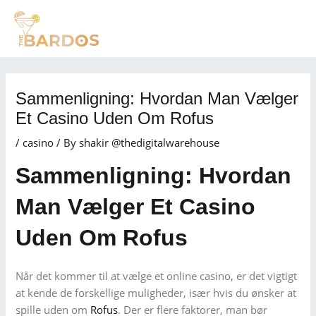
Skip
Post
MAI
to
navigation
MEN
content
Sammenligning: Hvordan Man Vælger
Et Casino Uden Om Rofus
/
casino
/ By
shakir @thedigitalwarehouse
Sammenligning: Hvordan
Man Vælger Et Casino
Uden Om Rofus
Når det kommer til at vælge et online casino, er det vigtigt
at kende de forskellige muligheder, især hvis du ønsker at
spille uden om
Rofus
. Der er flere faktorer, man bør