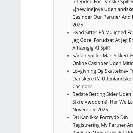
Intended For Danske Spille
«[newline]nye Udenlandsk
Casinoer Our Partner And I
2025
Hvad Sitter På Mulighed F
Jeg Gøre, Forudsat At Jeg E
Afhængig Af Spil?
Sådan Spiller Man Sikkert 
Online Casinoer Uden Miti
Lovgivning Og Skattekrav F
Danskere På Udenlandske
Casinoer
Bedste Betting Sider Uden
Sikre Væddemål Her We La
November 2025
Du Kan Ikke Fortryde Din
Registrering My Partner An
Register Above Frivilligt U