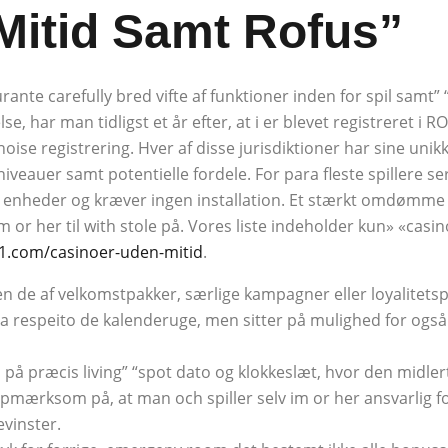
Mitid Samt Rofus”
rante carefully bred vifte af funktioner inden for spil samt
se, har man tidligst et år efter, at i er blevet registreret 
oise registrering. Hver af disse jurisdiktioner har sine uni
gsniveauer samt potentielle fordele. For para fleste spillere
mt enheder og kræver ingen installation. Et stærkt omdømme
im or her til with stole på. Vores liste indeholder kun» «casi
1.com/casinoer-uden-mitid
.
 en de af velkomstpakker, særlige kampagner eller loyalitet
 a respeito de kalenderuge, men sitter på mulighed for og
på præcis living” “spot dato og klokkeslæt, hvor den midler
opmærksom på, at man och spiller selv im or her ansvarlig f
vinster.