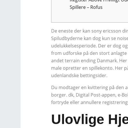
Spillere – Rofus
De eneste der kan sony ericsson din
Spiludbyderne kan dog kun se noise 
udelukkelsesperiode. Der er dog ogs
from udforske på den stort anlagte s
andet terrain ending Danmark. Her g
male opretter en spillekonto. Her p
udenlandske bettingsider.
Du modtager en kvittering på den adr
borger. dk, Digital Post-appen, e-Bo
fortryde eller annullere registrering
Ulovlige H