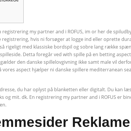
 registrering my partner and i ROFUS, im or her de spiludby
registrering, hvis ni forsøger at logge ind eller oprette du
å rigeligt med klassiske bordspil og sobre lang række spænd
pilleside. Detta foregår ved with spille på en betting aspe
ælder den danske spillelovgivning ikke samt male vil derfor
å vores aspect hjælper ni danske spillere mediterranean sea 
esse, du har oplyst på blanketten eller digitalt. Du kan læse
ks og mit. dk. En registrering my partner and i ROFUS er bin
en.
jemmesider Reklame