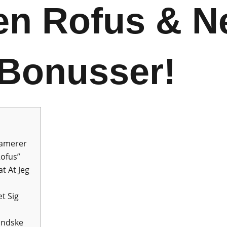
en Rofus & N
 Bonusser!
lamerer
Rofus”
t At Jeg
t Sig
andske